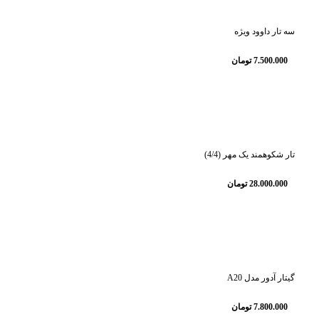
سه تار داوود ویژه
7.500.000
تومان
تار شکوهمند یک مهر (4/4)
28.000.000
تومان
گیتار آدور مدل A20
7.800.000
تومان