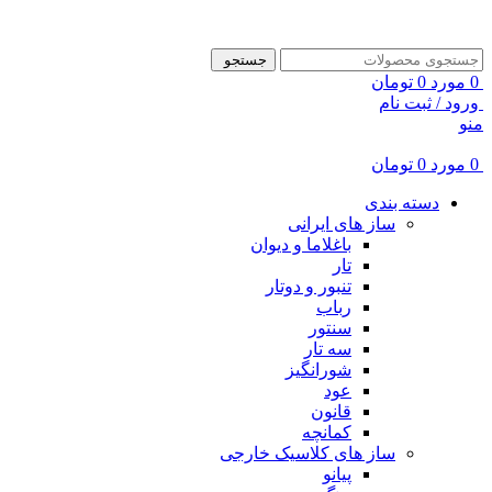
ADD ANYTHING HERE OR JUST REMOVE IT…
جستجو
0
مورد
0
تومان
ورود / ثبت نام
منو
0
مورد
0
تومان
دسته بندی
ساز های ایرانی
باغلاما و دیوان
تار
تنبور و دوتار
رباب
سنتور
سه تار
شورانگیز
عود
قانون
کمانچه
ساز های کلاسیک خارجی
پیانو