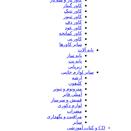
کاور گیتار
کاور تنبک
کاور تنبور
کاور دف
کاور عود
کاور کمانچه
کاور نی
سایر کاورها
پایه آلات
پایه ساز
پایه نت
زیرپایی
سایر لوازم جانبی
آرشه
کلیفون
مترونوم و تیونر
آمپلی فایر
قمیش و سرساز
لوازم دکوری
مضراب
مراقبت و نگهداری
سایر
CD و کتاب آموزشی