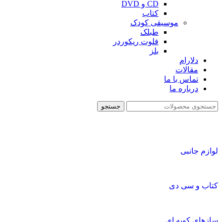
CD و DVD
کتاب
موسیقی کودک
طبلک
فلوت ریکوردر
بلز
دلارام
مقالات
تماس با ما
درباره ما
جستجو
لوازم جانبی
کتاب و سی دی
سازهای کوبه ای