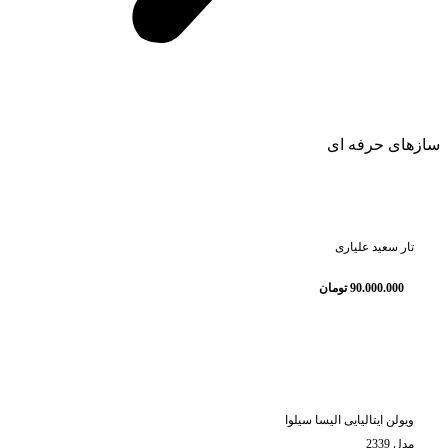
سازهای حرفه ای
تار سعید علیاری
90.000.000
تومان
ویولن ایتالیایی الیسا سیلوا
مدل 2339