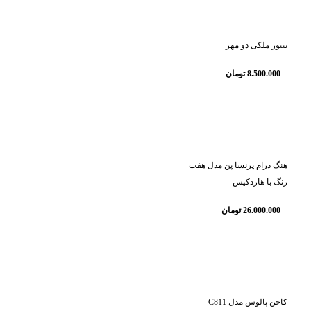
تنبور ملکی دو مهر
8.500.000
تومان
هنگ درام پرنسا پن مدل هفت
رنگ با هاردکیس
26.000.000
تومان
کاخن پالوس مدل C811