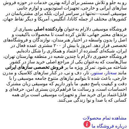
رو به جلو و تلاش مستمر برای ارائه بهترین خدمات در حوزه فروش
سازهای ایرانی و خارجی، تجهیزات استودیویی و لوازم جانبی
موسیقی است—نه‌تنها در سراسر ایران، بلکه برای مشتریانمان در
کشورهای مختلف از جمله کانادا، انگلیس، آمریکا و دیگر نقاط جهان.
فروشگاه موسیقی دلارام به‌عنوان
واردکننده اصلی
بسیاری از
برندهای معتبر جهانی، تلاش کرده‌ است تا محصولات باکیفیت و
اصل را بدون واسطه در اختیار هنرمندان، نوازندگان و فروشگاه‌های
تخصصی قرار دهد. امروز با بیش از ۲۰۰ مشتری عمده فعال در
ایران، شبکه‌ای گسترده از اعتماد و همکاری را شکل داده‌ایم.
فروشگاه حضوری دلارام با چندین شعبه در منطقه بهارستان تهران،
سال‌هاست که به‌عنوان یکی از مراجع اصلی خرید ساز در کشور
شناخته می‌شود. تمرکز ویژه ما بر
فروش تخصصی سازهای ایرانی
مانند
سه‌تار
،
سنتور
، تار، دف و نی، در کنار سازهای کلاسیک و مدرن
خارجی، باعث شده تا بتوانیم نیازهای متنوع جامعه موسیقی را با
دقت و کیفیت پاسخ دهیم. ما باور داریم که موسیقی زبان مشترک
احساسات است، و رسالت ما فراهم‌کردن بستری امن، حرفه‌ای و
قابل‌اعتماد برای خرید ساز و تجهیزات موسیقی است برای همه
کسانی که با صدا و نوا زندگی می‌کنند.
مشاهده تمام محصولات
درباره فروشگاه ما