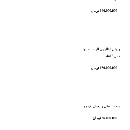
160.000.000
تومان
ویولن ایتالیایی الیسا سیلوا
مدل 4412
160.000.000
تومان
سه تار علی زادخیل یک مهر
36.000.000
تومان