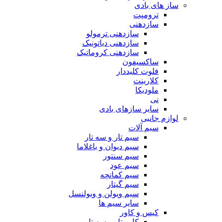
ساز های بادی
ترومپت
سازدهنی
سازدهنی ترمولو
سازدهنی دیاتونیک
سازدهنی کروماتیک
ساکسیفون
فلوت کلیددار
کلارینت
ملودیکا
نی
سایر سازهای بادی
لوازم جانبی
سیم آلات
سیم تار و سه تار
سیم دیوان و باغلاما
سیم سنتور
سیم عود
سیم کمانچه
سیم گیتار
سیم ویولن و ویولنسل
سایر سیم ها
کیس و کاور
کاور تار و سه تار