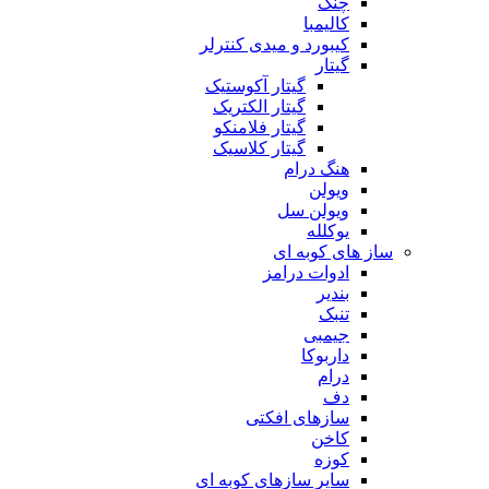
چنگ
کالیمبا
کیبورد و میدی کنترلر
گیتار
گیتار آکوستیک
گیتار الکتریک
گیتار فلامنکو
گیتار کلاسیک
هنگ درام
ویولن
ویولن سل
یوکلله
ساز های کوبه ای
ادوات درامز
بندیر
تنبک
جیمبی
داربوکا
درام
دف
سازهای افکتی
کاخن
کوزه
سایر سازهای کوبه ای