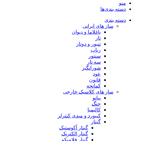
منو
دسته بندی‌ها
دسته بندی
ساز های ایرانی
باغلاما و دیوان
تار
تنبور و دوتار
رباب
سنتور
سه تار
شورانگیز
عود
قانون
کمانچه
ساز های کلاسیک خارجی
پیانو
چنگ
کالیمبا
کیبورد و میدی کنترلر
گیتار
گیتار آکوستیک
گیتار الکتریک
گیتار فلامنکو