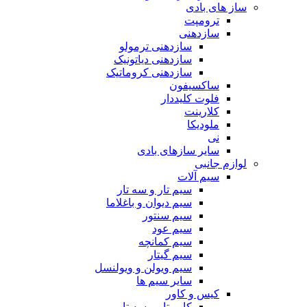
ساز های بادی
ترومپت
سازدهنی
سازدهنی ترمولو
سازدهنی دیاتونیک
سازدهنی کروماتیک
ساکسیفون
فلوت کلیددار
کلارینت
ملودیکا
نی
سایر سازهای بادی
لوازم جانبی
سیم آلات
سیم تار و سه تار
سیم دیوان و باغلاما
سیم سنتور
سیم عود
سیم کمانچه
سیم گیتار
سیم ویولن و ویولنسل
سایر سیم ها
کیس و کاور
کاور تار و سه تار