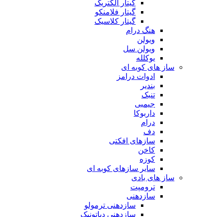
گیتار الکتریک
گیتار فلامنکو
گیتار کلاسیک
هنگ درام
ویولن
ویولن سل
یوکلله
ساز های کوبه ای
ادوات درامز
بندیر
تنبک
جیمبی
داربوکا
درام
دف
سازهای افکتی
کاخن
کوزه
سایر سازهای کوبه ای
ساز های بادی
ترومپت
سازدهنی
سازدهنی ترمولو
سازدهنی دیاتونیک