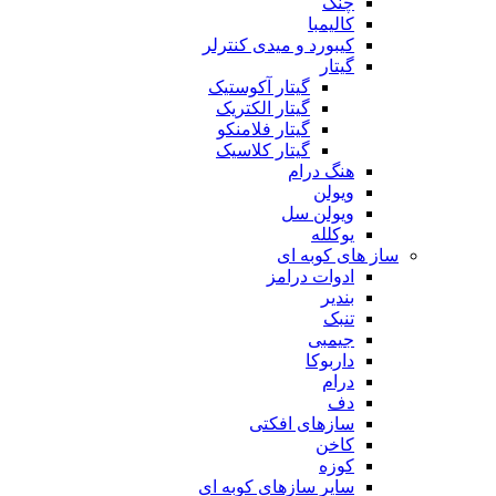
چنگ
کالیمبا
کیبورد و میدی کنترلر
گیتار
گیتار آکوستیک
گیتار الکتریک
گیتار فلامنکو
گیتار کلاسیک
هنگ درام
ویولن
ویولن سل
یوکلله
ساز های کوبه ای
ادوات درامز
بندیر
تنبک
جیمبی
داربوکا
درام
دف
سازهای افکتی
کاخن
کوزه
سایر سازهای کوبه ای