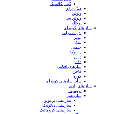
گیتار کلاسیک
هنگ درام
ویولن
ویولن سل
یوکلله
ساز های کوبه ای
ادوات درامز
بندیر
تنبک
جیمبی
داربوکا
درام
دف
سازهای افکتی
کاخن
کوزه
سایر سازهای کوبه ای
ساز های بادی
ترومپت
سازدهنی
سازدهنی ترمولو
سازدهنی دیاتونیک
سازدهنی کروماتیک