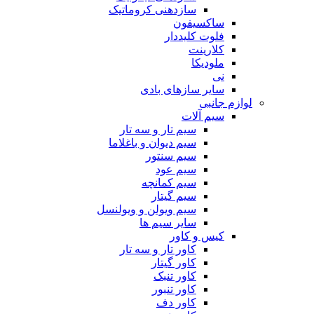
سازدهنی کروماتیک
ساکسیفون
فلوت کلیددار
کلارینت
ملودیکا
نی
سایر سازهای بادی
لوازم جانبی
سیم آلات
سیم تار و سه تار
سیم دیوان و باغلاما
سیم سنتور
سیم عود
سیم کمانچه
سیم گیتار
سیم ویولن و ویولنسل
سایر سیم ها
کیس و کاور
کاور تار و سه تار
کاور گیتار
کاور تنبک
کاور تنبور
کاور دف