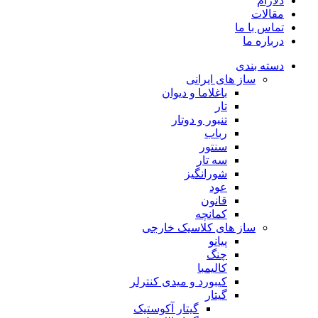
دلارام
مقالات
تماس با ما
درباره ما
دسته بندی
ساز های ایرانی
باغلاما و دیوان
تار
تنبور و دوتار
رباب
سنتور
سه تار
شورانگیز
عود
قانون
کمانچه
ساز های کلاسیک خارجی
پیانو
چنگ
کالیمبا
کیبورد و میدی کنترلر
گیتار
گیتار آکوستیک