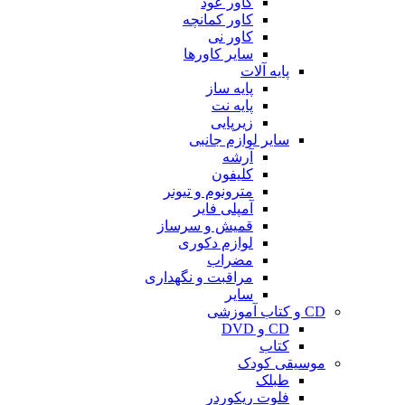
کاور عود
کاور کمانچه
کاور نی
سایر کاورها
پایه آلات
پایه ساز
پایه نت
زیرپایی
سایر لوازم جانبی
آرشه
کلیفون
مترونوم و تیونر
آمپلی فایر
قمیش و سرساز
لوازم دکوری
مضراب
مراقبت و نگهداری
سایر
CD و کتاب آموزشی
CD و DVD
کتاب
موسیقی کودک
طبلک
فلوت ریکوردر