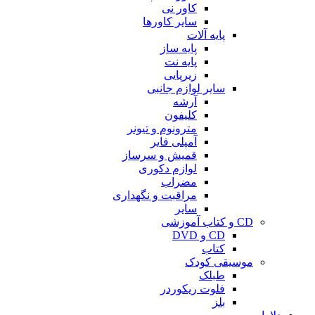
کاور نی
سایر کاورها
پایه آلات
پایه ساز
پایه نت
زیرپایی
سایر لوازم جانبی
آرشه
کلیفون
مترونوم و تیونر
آمپلی فایر
قمیش و سرساز
لوازم دکوری
مضراب
مراقبت و نگهداری
سایر
CD و کتاب آموزشی
CD و DVD
کتاب
موسیقی کودک
طبلک
فلوت ریکوردر
بلز