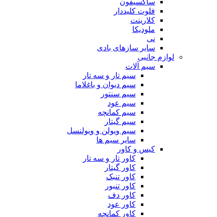
ساکسیفون
فلوت کلیددار
کلارینت
ملودیکا
نی
سایر سازهای بادی
لوازم جانبی
سیم آلات
سیم تار و سه تار
سیم دیوان و باغلاما
سیم سنتور
سیم عود
سیم کمانچه
سیم گیتار
سیم ویولن و ویولنسل
سایر سیم ها
کیس و کاور
کاور تار و سه تار
کاور گیتار
کاور تنبک
کاور تنبور
کاور دف
کاور عود
کاور کمانچه