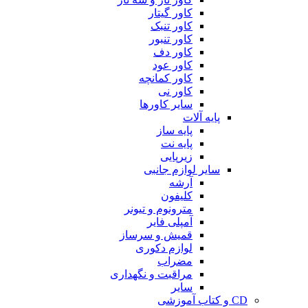
کاور گیتار
کاور تنبک
کاور تنبور
کاور دف
کاور عود
کاور کمانچه
کاور نی
سایر کاورها
پایه آلات
پایه ساز
پایه نت
زیرپایی
سایر لوازم جانبی
آرشه
کلیفون
مترونوم و تیونر
آمپلی فایر
قمیش و سرساز
لوازم دکوری
مضراب
مراقبت و نگهداری
سایر
CD و کتاب آموزشی