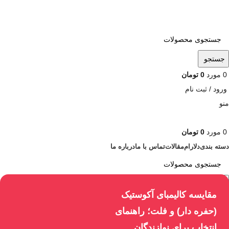
ADD ANYTHING HERE OR JUST REMOVE IT…
جستجو
0
مورد
0
تومان
ورود / ثبت نام
منو
0
مورد
0
تومان
دسته بندی
دلارام
مقالات
تماس با ما
درباره ما
جستجو
مقایسه کالیمبای آکوستیک
(حفره دار) و فلت؛ راهنمای
انتخاب برای نوازندگان