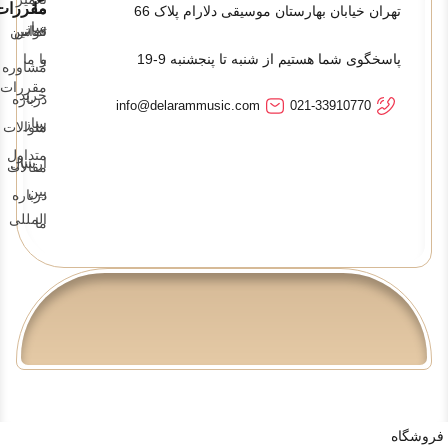
ما
مقررات
تهران خیابان بهارستان موسیقی دلارام پلاک 66
ساز
تماس
قوانین
پاسخگوی شما هستیم از شنبه تا پنجشنبه 9-19
و
با ما
مشاوره
مقررات
خرید
درباره
info@delarammusic.com
021-33910770
ساز
ما
سوالات
متداول
ارسال
مقالات
بین
درباره
المللی
ما
فروشگاه