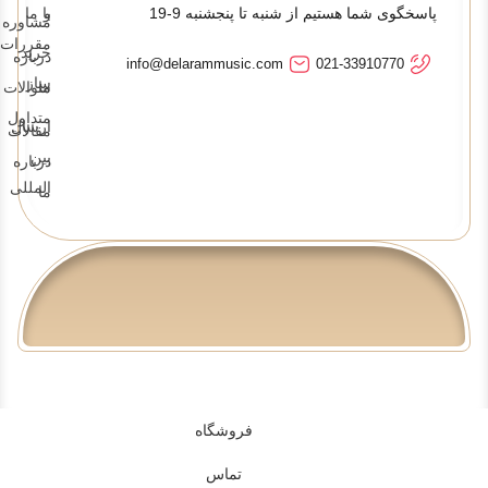
پاسخگوی شما هستیم از شنبه تا پنجشنبه 9-19
و
با ما
مشاوره
مقررات
خرید
درباره
info@delarammusic.com
021-33910770
ساز
ما
سوالات
متداول
ارسال
مقالات
بین
درباره
المللی
ما
فروشگاه
تماس