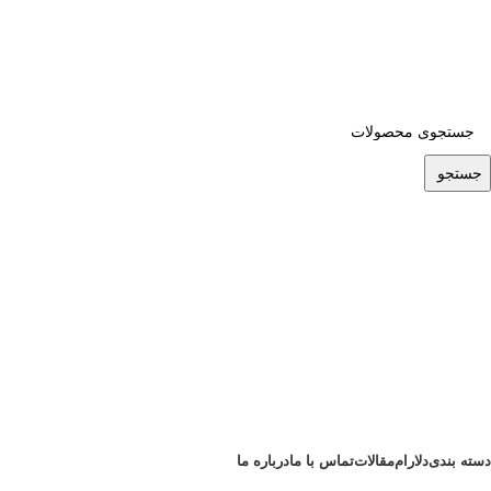
ADD ANYTHING HERE OR JUST REMOVE IT…
جستجو
دسته بندی
دلارام
مقالات
تماس با ما
درباره ما