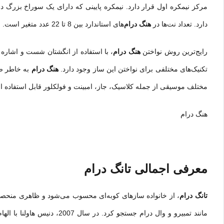
مرکز نیمکره اول قرار دارد. نیمکره پایینی که دارای یک سوراخ بزرگ
دارد. تعداد نت‌ها در
هنگ درام
‌های استاندارد بین 8 تا 22 عدد متغیر است.
رایج‌ترین روش نواختن
هنگ درام
، با استفاده از انگشتان شست و اشاره
تکنیک‌های مختلفی برای نواختن این ساز وجود دارد.
هنگ درام
به خاطر صد
مختلف موسیقی از جمله کلاسیک، جاز، امبینت و فولکلور قابل استفاده است
هنگ درام
معرفی اجمالی تانگ درام
تانگ درام
، از خانواده سازهای کوبه‌ای محسوب می‌شود و ظاهری منحصر
مانند تمبیرو و وال درام جستجو کرد. در سال 2007، دنیس هاولنا با الهام از این سازها و همچنین