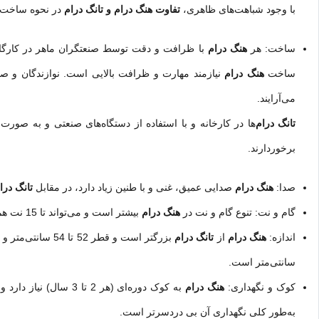
با وجود شباهت‌های ظاهری،
تفاوت هنگ درام و تانگ درام
در نحوه ساخت، 
ساخت: هر
هنگ درام
با ظرافت و دقت توسط صنعتگران ماهر در کارگاه
ساخت
هنگ درام
نیازمند مهارت و ظرافت بالایی است. نوازندگان و ص
می‌آرایند.
تانگ درام
‌ها در کارخانه و با استفاده از دستگاه‌های صنعتی و به صورت ان
برخوردارند.
صدا:
هنگ درام
صدایی عمیق، غنی و با طنین زیاد دارد، در مقابل
تانگ درا
گام و نت: تنوع گام و نت در
هنگ درام
بیشتر است و می‌تواند تا 15 نت هم داشته باشد، اما
اندازه:
هنگ درام
از
تانگ درام
بزرگتر است و قطر 52 تا 54 سانتی‌متر و ارتفاع 24 سانتی‌متر دارد. در حالی که قطر
سانتی‌متر است.
کوک و نگهداری:
هنگ درام
به کوک دوره‌ای (هر 2 تا 3 سال) نیاز دارد و به نیازمند مراقبت و نگهداری مداوم می‌باشد، اما
به‌طور کلی نگهداری آن بی دردسرتر است.