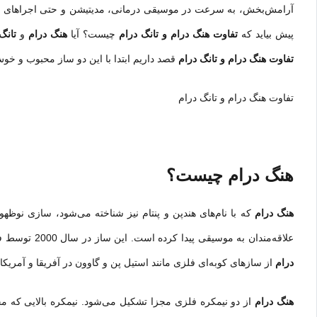
آرامش‌بخش، به سرعت در موسیقی درمانی، مدیتیشن و حتی اجراهای حرفه
پیش بیاید که
تفاوت هنگ درام و تانگ درام
چیست؟ آیا
هنگ درام
و
تانگ
تفاوت هنگ درام و تانگ درام
قصد داریم ابتدا با این دو ساز محبوب و خو
تفاوت هنگ درام و تانگ درام
هنگ درام
چیست؟
هنگ درام
که با نام‌های هندپن و پنتام نیز شناخته می‌شود، سازی نوظهو
علاقه‌مندان به موسیقی پیدا کرده است. این ساز در سال 2000 توسط فلیکس روهنر و سابینا شارر، زوج سوئیسی، در شهر برن اختراع شد. ایده اولیه ساخت
درام
از سازهای کوبه‌ای فلزی مانند استیل پن و گاوون در آفریقا و آمری
هنگ درام
از دو نیمکره فلزی مجزا تشکیل می‌شود. نیمکره بالایی که 