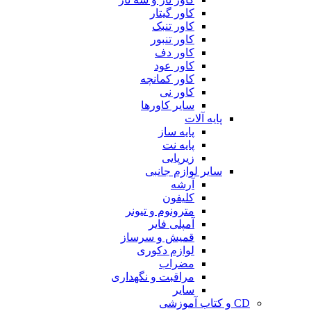
کاور گیتار
کاور تنبک
کاور تنبور
کاور دف
کاور عود
کاور کمانچه
کاور نی
سایر کاورها
پایه آلات
پایه ساز
پایه نت
زیرپایی
سایر لوازم جانبی
آرشه
کلیفون
مترونوم و تیونر
آمپلی فایر
قمیش و سرساز
لوازم دکوری
مضراب
مراقبت و نگهداری
سایر
CD و کتاب آموزشی