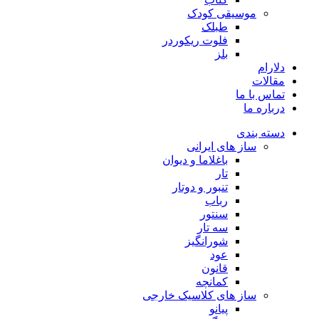
موسیقی کودک
طبلک
فلوت ریکوردر
بلز
دلارام
مقالات
تماس با ما
درباره ما
دسته بندی
ساز های ایرانی
باغلاما و دیوان
تار
تنبور و دوتار
رباب
سنتور
سه تار
شورانگیز
عود
قانون
کمانچه
ساز های کلاسیک خارجی
پیانو