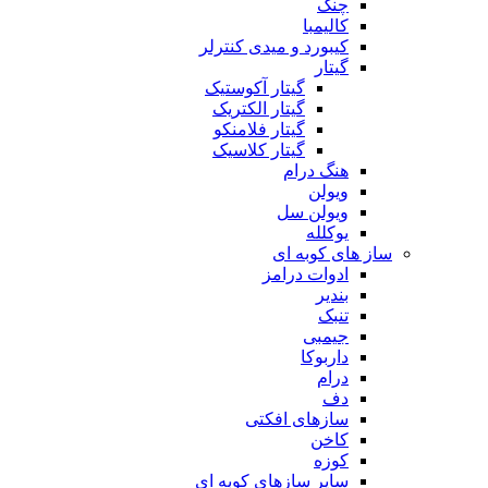
چنگ
کالیمبا
کیبورد و میدی کنترلر
گیتار
گیتار آکوستیک
گیتار الکتریک
گیتار فلامنکو
گیتار کلاسیک
هنگ درام
ویولن
ویولن سل
یوکلله
ساز های کوبه ای
ادوات درامز
بندیر
تنبک
جیمبی
داربوکا
درام
دف
سازهای افکتی
کاخن
کوزه
سایر سازهای کوبه ای