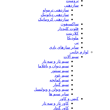
ترومپت
سازدهنی
سازدهنی ترمولو
سازدهنی دیاتونیک
سازدهنی کروماتیک
ساکسیفون
فلوت کلیددار
کلارینت
ملودیکا
نی
سایر سازهای بادی
لوازم جانبی
سیم آلات
سیم تار و سه تار
سیم دیوان و باغلاما
سیم سنتور
سیم عود
سیم کمانچه
سیم گیتار
سیم ویولن و ویولنسل
سایر سیم ها
کیس و کاور
کاور تار و سه تار
کاور گیتار