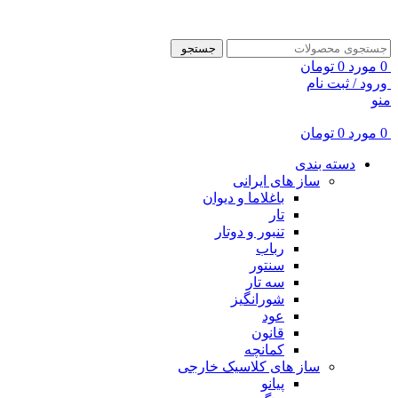
ADD ANYTHING HERE OR JUST REMOVE IT…
جستجو
0
مورد
0
تومان
ورود / ثبت نام
منو
0
مورد
0
تومان
دسته بندی
ساز های ایرانی
باغلاما و دیوان
تار
تنبور و دوتار
رباب
سنتور
سه تار
شورانگیز
عود
قانون
کمانچه
ساز های کلاسیک خارجی
پیانو