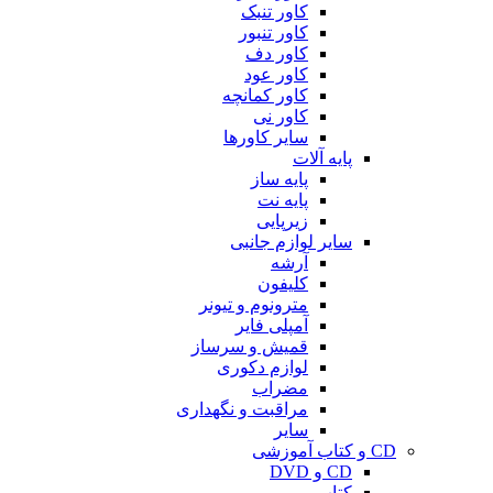
کاور تنبک
کاور تنبور
کاور دف
کاور عود
کاور کمانچه
کاور نی
سایر کاورها
پایه آلات
پایه ساز
پایه نت
زیرپایی
سایر لوازم جانبی
آرشه
کلیفون
مترونوم و تیونر
آمپلی فایر
قمیش و سرساز
لوازم دکوری
مضراب
مراقبت و نگهداری
سایر
CD و کتاب آموزشی
CD و DVD
کتاب