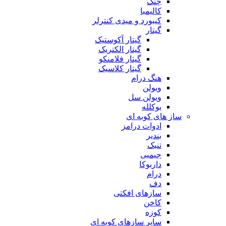
چنگ
کالیمبا
کیبورد و میدی کنترلر
گیتار
گیتار آکوستیک
گیتار الکتریک
گیتار فلامنکو
گیتار کلاسیک
هنگ درام
ویولن
ویولن سل
یوکلله
ساز های کوبه ای
ادوات درامز
بندیر
تنبک
جیمبی
داربوکا
درام
دف
سازهای افکتی
کاخن
کوزه
سایر سازهای کوبه ای