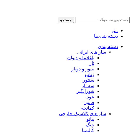
جستجو
منو
دسته بندی‌ها
دسته بندی
ساز های ایرانی
باغلاما و دیوان
تار
تنبور و دوتار
رباب
سنتور
سه تار
شورانگیز
عود
قانون
کمانچه
ساز های کلاسیک خارجی
پیانو
چنگ
کالیمبا