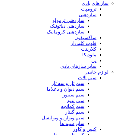
ساز های بادی
ترومپت
سازدهنی
سازدهنی ترمولو
سازدهنی دیاتونیک
سازدهنی کروماتیک
ساکسیفون
فلوت کلیددار
کلارینت
ملودیکا
نی
سایر سازهای بادی
لوازم جانبی
سیم آلات
سیم تار و سه تار
سیم دیوان و باغلاما
سیم سنتور
سیم عود
سیم کمانچه
سیم گیتار
سیم ویولن و ویولنسل
سایر سیم ها
کیس و کاور
کاور تار و سه تار