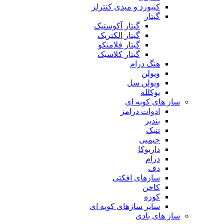
کیبورد و میدی کنترلر
گیتار
گیتار آکوستیک
گیتار الکتریک
گیتار فلامنکو
گیتار کلاسیک
هنگ درام
ویولن
ویولن سل
یوکلله
ساز های کوبه ای
ادوات درامز
بندیر
تنبک
جیمبی
داربوکا
درام
دف
سازهای افکتی
کاخن
کوزه
سایر سازهای کوبه ای
ساز های بادی