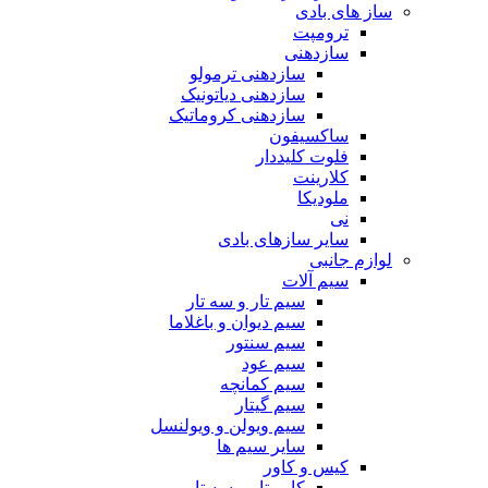
ساز های بادی
ترومپت
سازدهنی
سازدهنی ترمولو
سازدهنی دیاتونیک
سازدهنی کروماتیک
ساکسیفون
فلوت کلیددار
کلارینت
ملودیکا
نی
سایر سازهای بادی
لوازم جانبی
سیم آلات
سیم تار و سه تار
سیم دیوان و باغلاما
سیم سنتور
سیم عود
سیم کمانچه
سیم گیتار
سیم ویولن و ویولنسل
سایر سیم ها
کیس و کاور
کاور تار و سه تار