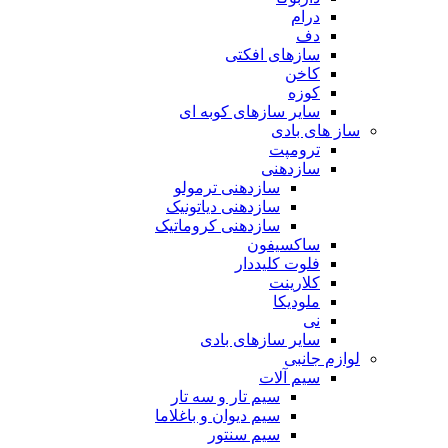
درام
دف
سازهای افکتی
کاخن
کوزه
سایر سازهای کوبه ای
ساز های بادی
ترومپت
سازدهنی
سازدهنی ترمولو
سازدهنی دیاتونیک
سازدهنی کروماتیک
ساکسیفون
فلوت کلیددار
کلارینت
ملودیکا
نی
سایر سازهای بادی
لوازم جانبی
سیم آلات
سیم تار و سه تار
سیم دیوان و باغلاما
سیم سنتور