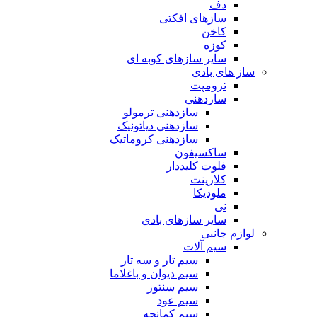
دف
سازهای افکتی
کاخن
کوزه
سایر سازهای کوبه ای
ساز های بادی
ترومپت
سازدهنی
سازدهنی ترمولو
سازدهنی دیاتونیک
سازدهنی کروماتیک
ساکسیفون
فلوت کلیددار
کلارینت
ملودیکا
نی
سایر سازهای بادی
لوازم جانبی
سیم آلات
سیم تار و سه تار
سیم دیوان و باغلاما
سیم سنتور
سیم عود
سیم کمانچه