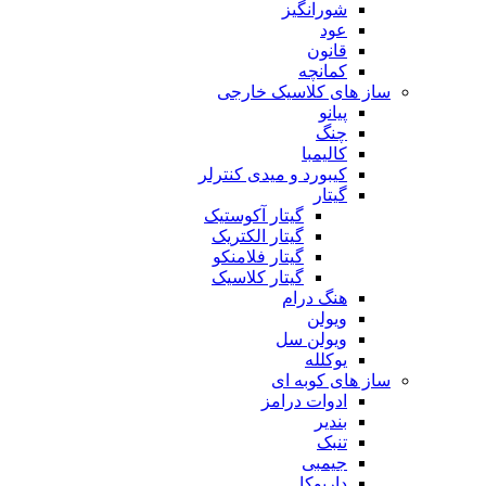
شورانگیز
عود
قانون
کمانچه
ساز های کلاسیک خارجی
پیانو
چنگ
کالیمبا
کیبورد و میدی کنترلر
گیتار
گیتار آکوستیک
گیتار الکتریک
گیتار فلامنکو
گیتار کلاسیک
هنگ درام
ویولن
ویولن سل
یوکلله
ساز های کوبه ای
ادوات درامز
بندیر
تنبک
جیمبی
داربوکا