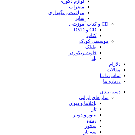
لوازم دکوری
مضراب
مراقبت و نگهداری
سایر
CD و کتاب آموزشی
CD و DVD
کتاب
موسیقی کودک
طبلک
فلوت ریکوردر
بلز
دلارام
مقالات
تماس با ما
درباره ما
دسته بندی
ساز های ایرانی
باغلاما و دیوان
تار
تنبور و دوتار
رباب
سنتور
سه تار