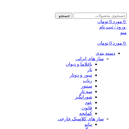
ADD ANYTHING HERE OR JUST REMOVE IT…
جستجو
0
مورد
0
تومان
ورود / ثبت نام
منو
0
مورد
0
تومان
دسته بندی
ساز های ایرانی
باغلاما و دیوان
تار
تنبور و دوتار
رباب
سنتور
سه تار
شورانگیز
عود
قانون
کمانچه
ساز های کلاسیک خارجی
پیانو