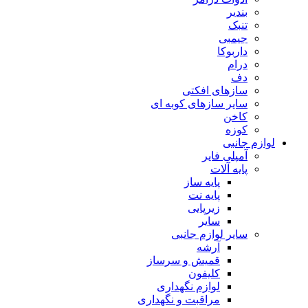
بندیر
تنبک
جیمبی
داربوکا
درام
دف
سازهای افکتی
سایر سازهای کوبه ای
کاخن
کوزه
لوازم جانبی
آمپلی فایر
پایه آلات
پایه ساز
پایه نت
زیرپایی
سایر
سایر لوازم جانبی
آرشه
قمیش و سرساز
کلیفون
لوازم نگهداری
مراقبت و نگهداری