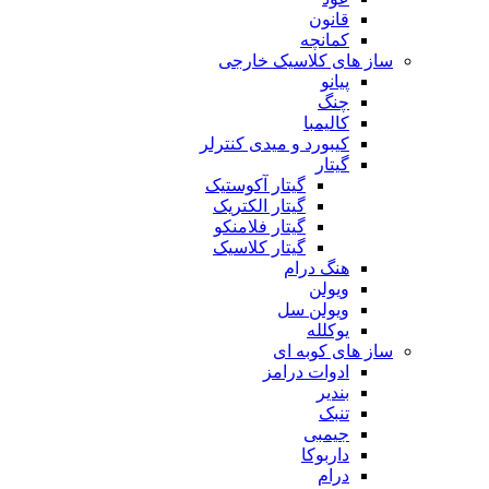
قانون
کمانچه
ساز های کلاسیک خارجی
پیانو
چنگ
کالیمبا
کیبورد و میدی کنترلر
گیتار
گیتار آکوستیک
گیتار الکتریک
گیتار فلامنکو
گیتار کلاسیک
هنگ درام
ویولن
ویولن سل
یوکلله
ساز های کوبه ای
ادوات درامز
بندیر
تنبک
جیمبی
داربوکا
درام