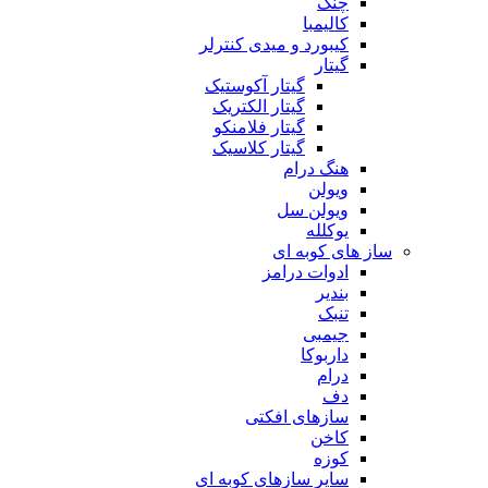
چنگ
کالیمبا
کیبورد و میدی کنترلر
گیتار
گیتار آکوستیک
گیتار الکتریک
گیتار فلامنکو
گیتار کلاسیک
هنگ درام
ویولن
ویولن سل
یوکلله
ساز های کوبه ای
ادوات درامز
بندیر
تنبک
جیمبی
داربوکا
درام
دف
سازهای افکتی
کاخن
کوزه
سایر سازهای کوبه ای