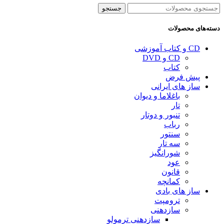
جستجو
دسته‌های محصولات
CD و کتاب آموزشی
CD و DVD
کتاب
پیش فرض
ساز های ایرانی
باغلاما و دیوان
تار
تنبور و دوتار
رباب
سنتور
سه تار
شورانگیز
عود
قانون
کمانچه
ساز های بادی
ترومپت
سازدهنی
سازدهنی ترمولو