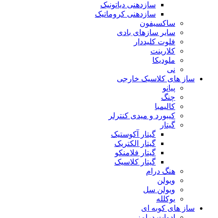
سازدهنی دیاتونیک
سازدهنی کروماتیک
ساکسیفون
سایر سازهای بادی
فلوت کلیددار
کلارینت
ملودیکا
نی
ساز های کلاسیک خارجی
پیانو
چنگ
کالیمبا
کیبورد و میدی کنترلر
گیتار
گیتار آکوستیک
گیتار الکتریک
گیتار فلامنکو
گیتار کلاسیک
هنگ درام
ویولن
ویولن سل
یوکلله
ساز های کوبه ای
ادوات درامز