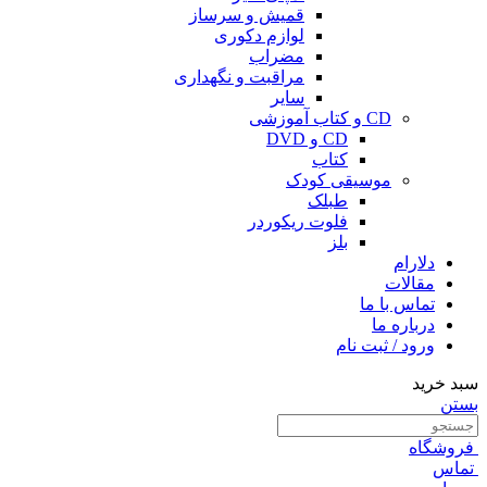
قمیش و سرساز
لوازم دکوری
مضراب
مراقبت و نگهداری
سایر
CD و کتاب آموزشی
CD و DVD
کتاب
موسیقی کودک
طبلک
فلوت ریکوردر
بلز
دلارام
مقالات
تماس با ما
درباره ما
ورود / ثبت نام
سبد خرید
بستن
فروشگاه
تماس