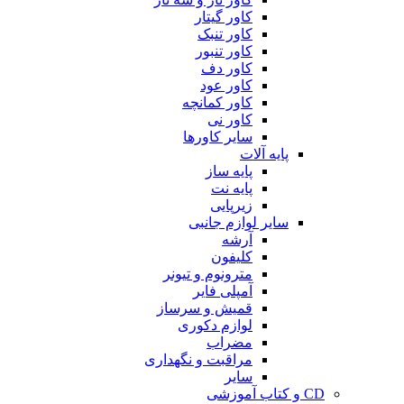
کاور گیتار
کاور تنبک
کاور تنبور
کاور دف
کاور عود
کاور کمانچه
کاور نی
سایر کاورها
پایه آلات
پایه ساز
پایه نت
زیرپایی
سایر لوازم جانبی
آرشه
کلیفون
مترونوم و تیونر
آمپلی فایر
قمیش و سرساز
لوازم دکوری
مضراب
مراقبت و نگهداری
سایر
CD و کتاب آموزشی