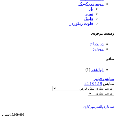
موسیقی کودک
بلز
سایر
طبلک
فلوت ریکوردر
وضعیت موجودی
در حراج
موجود
صافی
ذوالقدر
(1)
نمایش فیلتر
نمایش
9
12
18
24
سه تار ذوالقدر مهرکاری
19.000.000
تومان