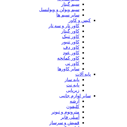
سیم گیتار
سیم ویولن و ویولنسل
سایر سیم ها
کیس و کاور
کاور تار و سه تار
کاور گیتار
کاور تنبک
کاور تنبور
کاور دف
کاور عود
کاور کمانچه
کاور نی
سایر کاورها
پایه آلات
پایه ساز
پایه نت
زیرپایی
سایر لوازم جانبی
آرشه
کلیفون
مترونوم و تیونر
آمپلی فایر
قمیش و سرساز