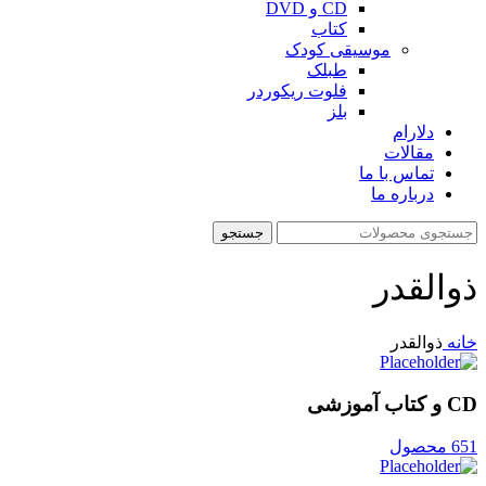
CD و DVD
کتاب
موسیقی کودک
طبلک
فلوت ریکوردر
بلز
دلارام
مقالات
تماس با ما
درباره ما
جستجو
ذوالقدر
خانه
ذوالقدر
CD و کتاب آموزشی
651 محصول