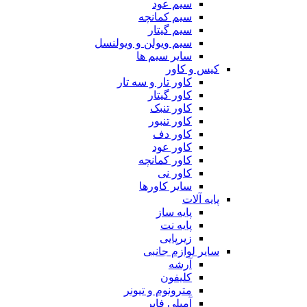
سیم عود
سیم کمانچه
سیم گیتار
سیم ویولن و ویولنسل
سایر سیم ها
کیس و کاور
کاور تار و سه تار
کاور گیتار
کاور تنبک
کاور تنبور
کاور دف
کاور عود
کاور کمانچه
کاور نی
سایر کاورها
پایه آلات
پایه ساز
پایه نت
زیرپایی
سایر لوازم جانبی
آرشه
کلیفون
مترونوم و تیونر
آمپلی فایر