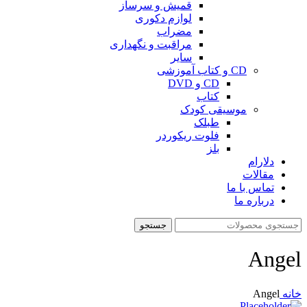
قمیش و سرساز
لوازم دکوری
مضراب
مراقبت و نگهداری
سایر
CD و کتاب آموزشی
CD و DVD
کتاب
موسیقی کودک
طبلک
فلوت ریکوردر
بلز
دلارام
مقالات
تماس با ما
درباره ما
جستجو
Angel
خانه
Angel