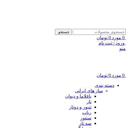
ADD ANYTHING HERE OR JUST REMOVE IT…
جستجو
0
مورد
0
تومان
ورود / ثبت نام
منو
0
مورد
0
تومان
دسته بندی
ساز های ایرانی
باغلاما و دیوان
تار
تنبور و دوتار
رباب
سنتور
سه تار