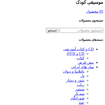
موسیقی کودک
93 محصول
جستحوی محصولات
جستجو
دسته‌های محصولات
CD و کتاب آموزشی
CD و DVD
کتاب
پیش فرض
ساز های ایرانی
باغلاما و دیوان
تار
تنبور و دوتار
رباب
سنتور
سه تار
شورانگیز
عود