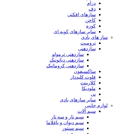
درام
دف
سازهای افکتی
کاخن
کوزه
سایر سازهای کوبه ای
ساز های بادی
ترومپت
سازدهنی
سازدهنی ترمولو
سازدهنی دیاتونیک
سازدهنی کروماتیک
ساکسیفون
فلوت کلیددار
کلارینت
ملودیکا
نی
سایر سازهای بادی
لوازم جانبی
سیم آلات
سیم تار و سه تار
سیم دیوان و باغلاما
سیم سنتور
سیم عود