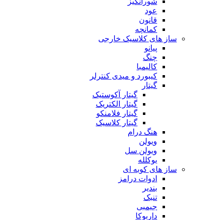
شورانگیز
عود
قانون
کمانچه
ساز های کلاسیک خارجی
پیانو
چنگ
کالیمبا
کیبورد و میدی کنترلر
گیتار
گیتار آکوستیک
گیتار الکتریک
گیتار فلامنکو
گیتار کلاسیک
هنگ درام
ویولن
ویولن سل
یوکلله
ساز های کوبه ای
ادوات درامز
بندیر
تنبک
جیمبی
داربوکا