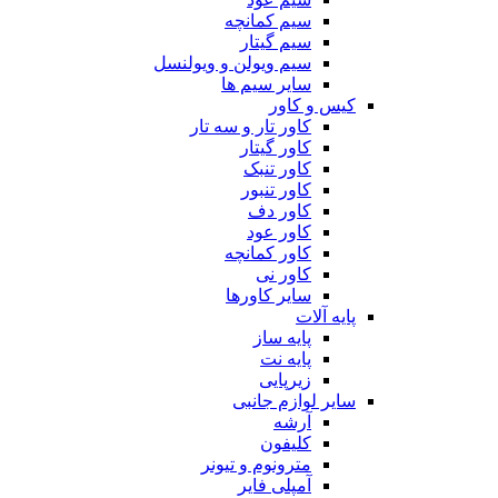
سیم کمانچه
سیم گیتار
سیم ویولن و ویولنسل
سایر سیم ها
کیس و کاور
کاور تار و سه تار
کاور گیتار
کاور تنبک
کاور تنبور
کاور دف
کاور عود
کاور کمانچه
کاور نی
سایر کاورها
پایه آلات
پایه ساز
پایه نت
زیرپایی
سایر لوازم جانبی
آرشه
کلیفون
مترونوم و تیونر
آمپلی فایر