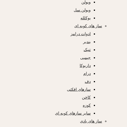
ویولن
ویولن سل
یوکلله
ساز های کوبه ای
ادوات درامز
بندیر
تنبک
جیمبی
داربوکا
درام
دف
سازهای افکتی
کاخن
کوزه
سایر سازهای کوبه ای
ساز های بادی