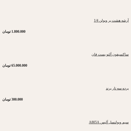
آرشه هشت پر ویولن 1/4
1.800.000
تومان
ساکسیفون آلتو بست فان
65.000.000
تومان
پرده سه تار پرند
300.000
تومان
سیم ویولنسل آلیس A805A