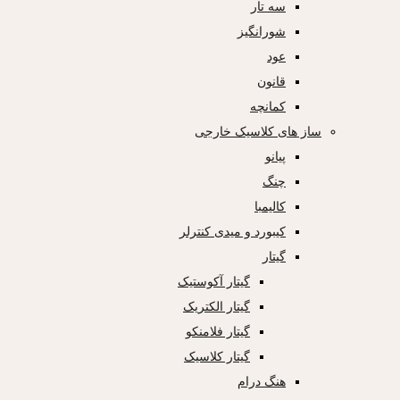
سه تار
شورانگیز
عود
قانون
کمانچه
ساز های کلاسیک خارجی
پیانو
چنگ
کالیمبا
کیبورد و میدی کنترلر
گیتار
گیتار آکوستیک
گیتار الکتریک
گیتار فلامنکو
گیتار کلاسیک
هنگ درام