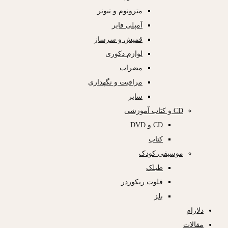
مترونوم و تیونر
آمپلی فایر
قمیش و سرساز
لوازم دکوری
مضراب
مراقبت و نگهداری
سایر
CD و کتاب آموزشی
CD و DVD
کتاب
موسیقی کودک
طبلک
فلوت ریکوردر
بلز
دلارام
مقالات