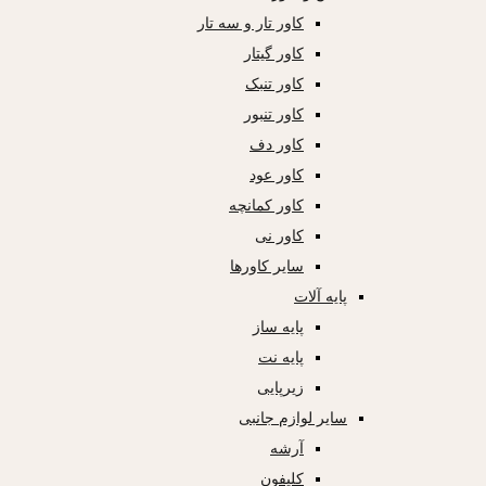
کاور تار و سه تار
کاور گیتار
کاور تنبک
کاور تنبور
کاور دف
کاور عود
کاور کمانچه
کاور نی
سایر کاورها
پایه آلات
پایه ساز
پایه نت
زیرپایی
سایر لوازم جانبی
آرشه
کلیفون