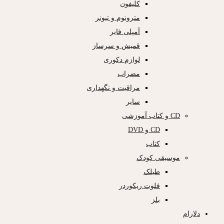
کلیفون
مترونوم و تیونر
آمپلی فایر
قمیش و سرساز
لوازم دکوری
مضراب
مراقبت و نگهداری
سایر
CD و کتاب آموزشی
CD و DVD
کتاب
موسیقی کودک
طبلک
فلوت ریکوردر
بلز
دلارام