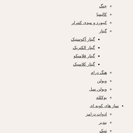
چنگ
کالیمبا
کیبورد و میدی کنترلر
گیتار
گیتار آکوستیک
گیتار الکتریک
گیتار فلامنکو
گیتار کلاسیک
هنگ درام
ویولن
ویولن سل
یوکلله
ساز های کوبه ای
ادوات درامز
بندیر
تنبک