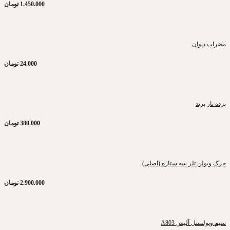
1.450.000
تومان
مضراب دیوان
24.000
تومان
پرده تار پرند
380.000
تومان
خرک ویولن تلر سه ستاره (اصلی)
2.900.000
تومان
سیم ویولنسل آلیس A803