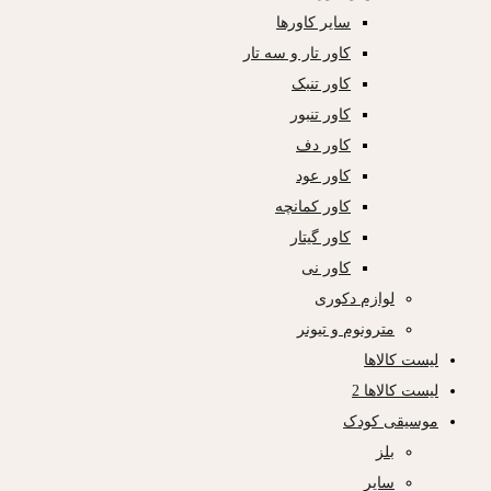
سایر کاورها
کاور تار و سه تار
کاور تنبک
کاور تنبور
کاور دف
کاور عود
کاور کمانچه
کاور گیتار
کاور نی
لوازم دکوری
مترونوم و تیونر
لیست کالاها
لیست کالاها 2
موسیقی کودک
بلز
سایر