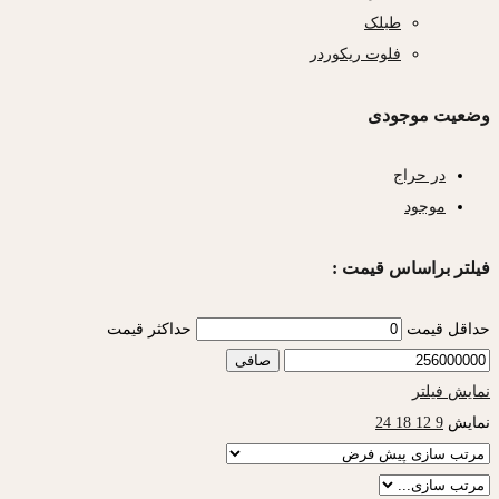
طبلک
فلوت ریکوردر
وضعیت موجودی
در حراج
موجود
فیلتر براساس قیمت :
حداقل قیمت
حداكثر قيمت
صافی
نمایش فیلتر
نمایش
9
12
18
24