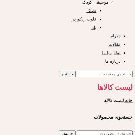
موسیقی کودک
طبلک
فلوت ریکوردر
بلز
دلارام
مقالات
تماس با ما
درباره ما
جستجو
لیست کالاها
خانه
لیست کالاها
جستحوی محصولات
جستجو