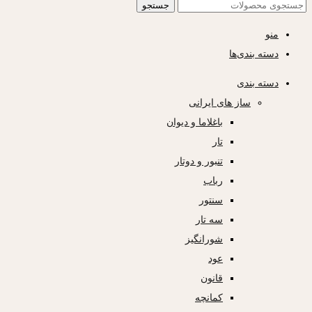
جستجو
منو
دسته بندی‌ها
دسته بندی
ساز های ایرانی
باغلاما و دیوان
تار
تنبور و دوتار
رباب
سنتور
سه تار
شورانگیز
عود
قانون
کمانچه