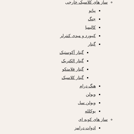
ساز های کلاسیک خارجی
پیانو
چنگ
کالیمبا
کیبورد و میدی کنترلر
گیتار
گیتار آکوستیک
گیتار الکتریک
گیتار فلامنکو
گیتار کلاسیک
هنگ درام
ویولن
ویولن سل
یوکلله
ساز های کوبه ای
ادوات درامز