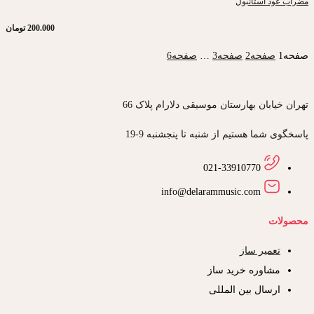
مضراب عود استانبول
200.000
تومان
صفحه
1
صفحه
2
صفحه
3
…
صفحه
6
تهران خیابان بهارستان موسیقی دلارام پلاک 66
پاسخگوی شما هستیم از شنبه تا پنجشنبه 9-19
021-33910770
info@delarammusic.com
محصولات
تعمیر ساز
مشاوره خرید ساز
ارسال بین المللی