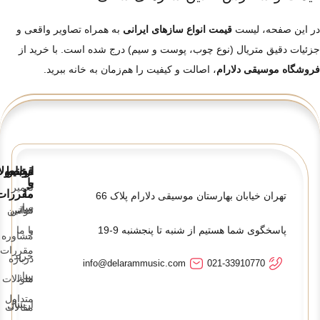
در این صفحه، لیست
قیمت انواع سازهای ایرانی
به همراه تصاویر واقعی و
جزئیات دقیق متریال (نوع چوب، پوست و سیم) درج شده است. با خرید از
فروشگاه موسیقی دلارام
، اصالت و کیفیت را هم‌زمان به خانه ببرید.
قوانین
ارتباط
محصولا
و
با
تعمیر
ما
مقررات
تهران خیابان بهارستان موسیقی دلارام پلاک 66
ساز
تماس
قوانین
پاسخگوی شما هستیم از شنبه تا پنجشنبه 9-19
و
با ما
مشاوره
مقررات
خرید
درباره
info@delarammusic.com
021-33910770
ساز
ما
سوالات
متداول
ارسال
مقالات