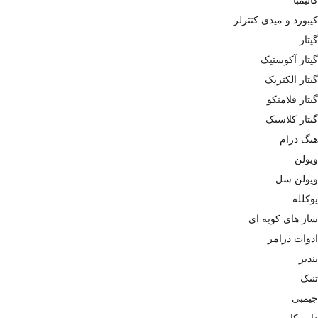
کیبورد و میدی کنترلر
گیتار
گیتار آکوستیک
گیتار الکتریک
گیتار فلامنکو
گیتار کلاسیک
هنگ درام
ویولن
ویولن سل
یوکلله
ساز های کوبه ای
ادوات درامز
بندیر
تنبک
جیمبی
داربوکا