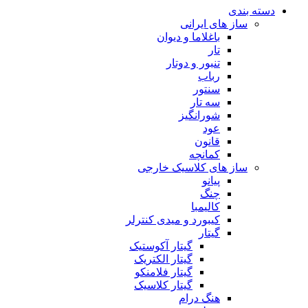
دسته بندی
ساز های ایرانی
باغلاما و دیوان
تار
تنبور و دوتار
رباب
سنتور
سه تار
شورانگیز
عود
قانون
کمانچه
ساز های کلاسیک خارجی
پیانو
چنگ
کالیمبا
کیبورد و میدی کنترلر
گیتار
گیتار آکوستیک
گیتار الکتریک
گیتار فلامنکو
گیتار کلاسیک
هنگ درام