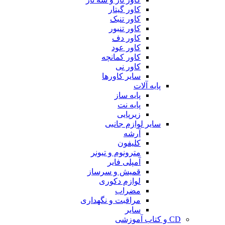
کاور گیتار
کاور تنبک
کاور تنبور
کاور دف
کاور عود
کاور کمانچه
کاور نی
سایر کاورها
پایه آلات
پایه ساز
پایه نت
زیرپایی
سایر لوازم جانبی
آرشه
کلیفون
مترونوم و تیونر
آمپلی فایر
قمیش و سرساز
لوازم دکوری
مضراب
مراقبت و نگهداری
سایر
CD و کتاب آموزشی