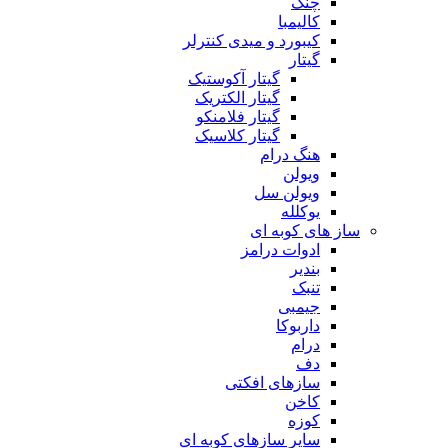
چنگ
کالیمبا
کیبورد و میدی کنترلر
گیتار
گیتار آکوستیک
گیتار الکتریک
گیتار فلامنکو
گیتار کلاسیک
هنگ درام
ویولن
ویولن سل
یوکلله
ساز های کوبه ای
ادوات درامز
بندیر
تنبک
جیمبی
داربوکا
درام
دف
سازهای افکتی
کاخن
کوزه
سایر سازهای کوبه ای