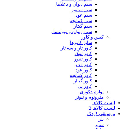
سیم دیوان و باغلاما
سیم سنتور
سیم عود
سیم کمانچه
سیم گیتار
سیم ویولن و ویولنسل
کیس و کاور
سایر کاورها
کاور تار و سه تار
کاور تنبک
کاور تنبور
کاور دف
کاور عود
کاور کمانچه
کاور گیتار
کاور نی
لوازم دکوری
مترونوم و تیونر
لیست کالاها
لیست کالاها 2
موسیقی کودک
بلز
سایر