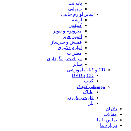
پایه نت
زیرپایی
سایر لوازم جانبی
آرشه
کلیفون
مترونوم و تیونر
آمپلی فایر
قمیش و سرساز
لوازم دکوری
مضراب
مراقبت و نگهداری
سایر
CD و کتاب آموزشی
CD و DVD
کتاب
موسیقی کودک
طبلک
فلوت ریکوردر
بلز
دلارام
مقالات
تماس با ما
درباره ما