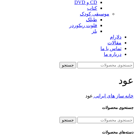
CD و DVD
کتاب
موسیقی کودک
طبلک
فلوت ریکوردر
بلز
دلارام
مقالات
تماس با ما
درباره ما
جستجو
عود
خانه
ساز های ایرانی
عود
جستحوی محصولات
جستجو
دسته‌های محصولات