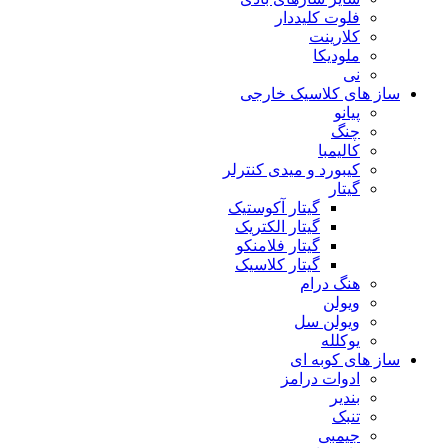
فلوت کلیددار
کلارینت
ملودیکا
نی
ساز های کلاسیک خارجی
پیانو
چنگ
کالیمبا
کیبورد و میدی کنترلر
گیتار
گیتار آکوستیک
گیتار الکتریک
گیتار فلامنکو
گیتار کلاسیک
هنگ درام
ویولن
ویولن سل
یوکلله
ساز های کوبه ای
ادوات درامز
بندیر
تنبک
جیمبی