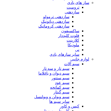
ساز های بادی
ترومپت
سازدهنی
سازدهنی ترمولو
سازدهنی دیاتونیک
سازدهنی کروماتیک
ساکسیفون
فلوت کلیددار
کلارینت
ملودیکا
نی
سایر سازهای بادی
لوازم جانبی
سیم آلات
سیم تار و سه تار
سیم دیوان و باغلاما
سیم سنتور
سیم عود
سیم کمانچه
سیم گیتار
سیم ویولن و ویولنسل
سایر سیم ها
کیس و کاور
کاور تار و سه تار