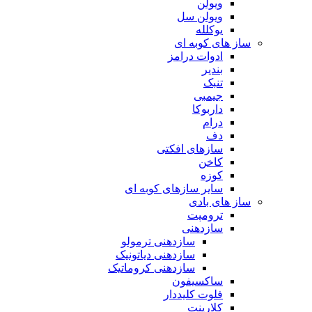
ویولن
ویولن سل
یوکلله
ساز های کوبه ای
ادوات درامز
بندیر
تنبک
جیمبی
داربوکا
درام
دف
سازهای افکتی
کاخن
کوزه
سایر سازهای کوبه ای
ساز های بادی
ترومپت
سازدهنی
سازدهنی ترمولو
سازدهنی دیاتونیک
سازدهنی کروماتیک
ساکسیفون
فلوت کلیددار
کلارینت