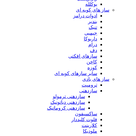
یوکلله
ساز های کوبه ای
ادوات درامز
بندیر
تنبک
جیمبی
داربوکا
درام
دف
سازهای افکتی
کاخن
کوزه
سایر سازهای کوبه ای
ساز های بادی
ترومپت
سازدهنی
سازدهنی ترمولو
سازدهنی دیاتونیک
سازدهنی کروماتیک
ساکسیفون
فلوت کلیددار
کلارینت
ملودیکا