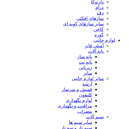
داربوکا
درام
دف
سازهای افکتی
سایر سازهای کوبه ای
کاخن
کوزه
لوازم جانبی
آمپلی فایر
پایه آلات
پایه ساز
پایه نت
زیرپایی
سایر
سایر لوازم جانبی
آرشه
قمیش و سرساز
کلیفون
لوازم نگهداری
مراقبت و نگهداری
مضراب
سیم آلات
سایر سیم ها
سیم تار و سه تار