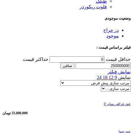
طبلک
فلوت ریکوردر
وضعیت موجودی
در حراج
موجود
فیلتر براساس قیمت :
حداقل قیمت
حداكثر قيمت
صافی
نمایش فیلتر
نمایش
9
12
18
24
عود عراقی سایز 0
35.000.000
تومان
عود نجوا