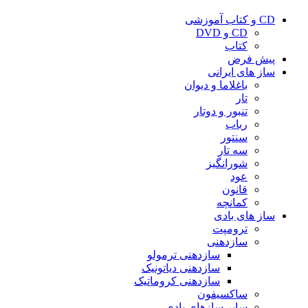
CD و کتاب آموزشی
CD و DVD
کتاب
پیش فرض
ساز های ایرانی
باغلاما و دیوان
تار
تنبور و دوتار
رباب
سنتور
سه تار
شورانگیز
عود
قانون
کمانچه
ساز های بادی
ترومپت
سازدهنی
سازدهنی ترمولو
سازدهنی دیاتونیک
سازدهنی کروماتیک
ساکسیفون
سایر سازهای بادی