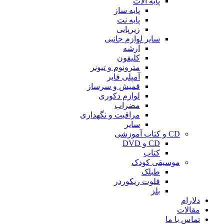
پایه آلات
پایه ساز
پایه نت
زیرپایی
سایر لوازم جانبی
آرشه
کلیفون
مترونوم و تیونر
آمپلی فایر
قمیش و سرساز
لوازم دکوری
مضراب
مراقبت و نگهداری
سایر
CD و کتاب آموزشی
CD و DVD
کتاب
موسیقی کودک
طبلک
فلوت ریکوردر
بلز
دلارام
مقالات
تماس با ما