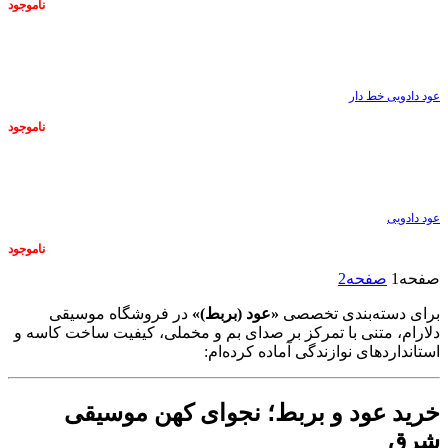
ناموجود
ناموجود
عود دادویی خط دار
ناموجود
ناموجود
عود دادویی
ناموجود
صفحه
1
صفحه
2
برای دسته‌بندی تخصصی
«عود (بربط)»
در فروشگاه موسیقی
دلارام، متنی با تمرکز بر صدای بم و مخملی، کیفیت ساخت کاسه و
استانداردهای نوازندگی آماده کرده‌ام:
خرید عود و بربط؛ نجوای کهن موسیقی
شرق