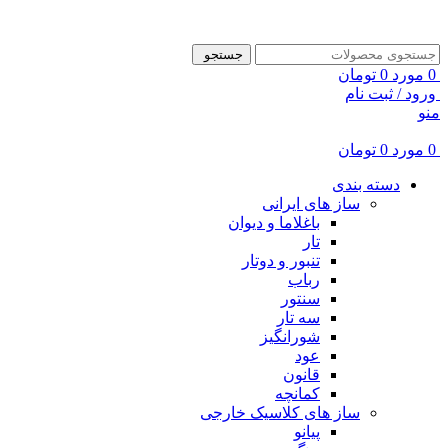
ADD ANYTHING HERE OR JUST REMOVE IT…
جستجو
0
مورد
0
تومان
ورود / ثبت نام
منو
0
مورد
0
تومان
دسته بندی
ساز های ایرانی
باغلاما و دیوان
تار
تنبور و دوتار
رباب
سنتور
سه تار
شورانگیز
عود
قانون
کمانچه
ساز های کلاسیک خارجی
پیانو