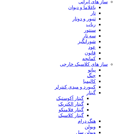
ساز های ایرانی
باغلاما و دیوان
تار
تنبور و دوتار
رباب
سنتور
سه تار
شورانگیز
عود
قانون
کمانچه
ساز های کلاسیک خارجی
پیانو
چنگ
کالیمبا
کیبورد و میدی کنترلر
گیتار
گیتار آکوستیک
گیتار الکتریک
گیتار فلامنکو
گیتار کلاسیک
هنگ درام
ویولن
ویولن سل