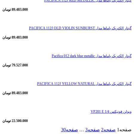
گیتار الکتريک یاماها مدل PACIFICA 112J RED METALLIC
89.483.000
تومان
گیتار الکتريک یاماها مدل PACIFICA 112J OLD VIOLIN SUNBURST
89.483.000
تومان
گیتار الکتریک یاماها مدل Pacifica 012 dark blue metallic
79.527.000
تومان
گیتار الکتریک یاماها مدل PACIFICA 112J YELLOW NATURAL
89.483.000
تومان
ویولن فونیکس 1/4 VP201 E
22.500.000
تومان
صفحه
1
صفحه
2
صفحه
3
…
صفحه
30