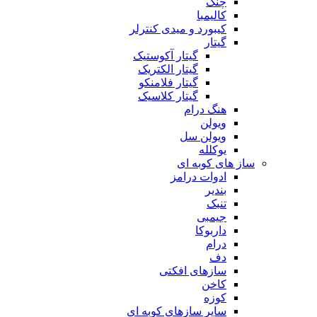
چنگ
کالیمبا
کیبورد و میدی کنترلر
گیتار
گیتار آکوستیک
گیتار الکتریک
گیتار فلامنکو
گیتار کلاسیک
هنگ درام
ویولن
ویولن سل
یوکلله
ساز های کوبه ای
ادوات درامز
بندیر
تنبک
جیمبی
داربوکا
درام
دف
سازهای افکتی
کاخن
کوزه
سایر سازهای کوبه ای