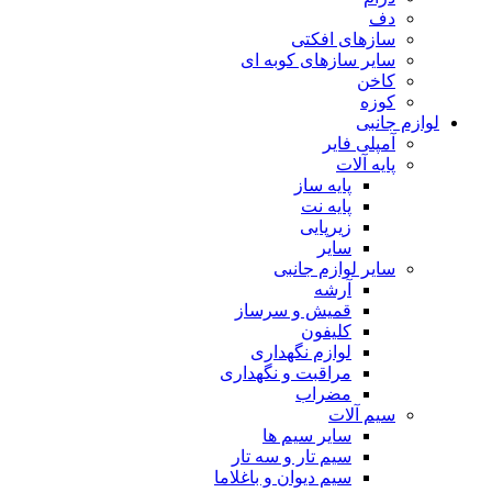
دف
سازهای افکتی
سایر سازهای کوبه ای
کاخن
کوزه
لوازم جانبی
آمپلی فایر
پایه آلات
پایه ساز
پایه نت
زیرپایی
سایر
سایر لوازم جانبی
آرشه
قمیش و سرساز
کلیفون
لوازم نگهداری
مراقبت و نگهداری
مضراب
سیم آلات
سایر سیم ها
سیم تار و سه تار
سیم دیوان و باغلاما