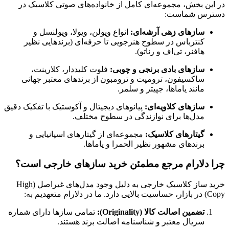
در این بخش، مجموعه‌ای کامل از خانواده‌های صوتی کلاسیک در
دسترس شماست:
سازهای زهی آرشه‌ای:
انواع ویولن، ویولا، ویولنسل و
کنترباس در سطوح هنرجویی تا حرفه‌ای (برندهایی نظیر
هافنر، تی‌اف و رناتو).
سازهای بادی برنجی و چوبی:
فلوت کلیددار، کلارینت،
ساکسیفون، ترومپت و ترومبون از برندهای معتبر جهانی
مانند یاماها، جپیتر و سلمر.
سازهای کلاویه‌ای:
پیانوهای دیجیتال و آکوستیک با تفکیک دقیق
مدل‌ها برای نوازندگی در سطوح مختلف.
گیتارهای کلاسیک:
مجموعه‌ای از گیتارهای اسپانیایی و
برندهای مشهور نظیر الحمرا و یاماها.
چرا دلارام مرجع مطمئن خرید سازهای خارجی است؟
خرید ساز کلاسیک خارجی به دلیل وجود مدل‌های غیراصل (High
Copy) در بازار، حساسیت بالایی دارد. ما در دلارام متعهدیم به:
تضمین اصالت کالا (Originality):
تمامی سازها دارای شماره
سریال معتبر و شناسنامه اصالت برند هستند.