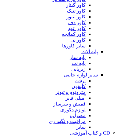
کاور گیتار
کاور تنبک
کاور تنبور
کاور دف
کاور عود
کاور کمانچه
کاور نی
سایر کاورها
پایه آلات
پایه ساز
پایه نت
زیرپایی
سایر لوازم جانبی
آرشه
کلیفون
مترونوم و تیونر
آمپلی فایر
قمیش و سرساز
لوازم دکوری
مضراب
مراقبت و نگهداری
سایر
CD و کتاب آموزشی