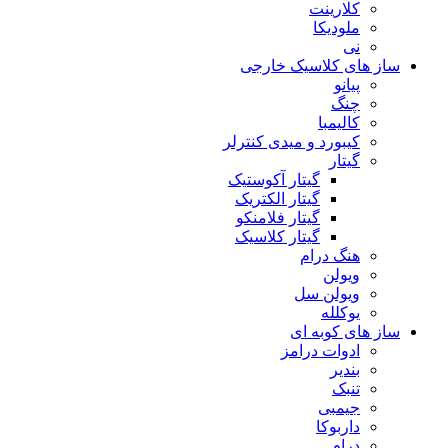
کلارینت
ملودیکا
نی
ساز های کلاسیک خارجی
پیانو
چنگ
کالیمبا
کیبورد و میدی کنترلر
گیتار
گیتار آکوستیک
گیتار الکتریک
گیتار فلامنکو
گیتار کلاسیک
هنگ درام
ویولن
ویولن سل
یوکلله
ساز های کوبه ای
ادوات درامز
بندیر
تنبک
جیمبی
داربوکا
درام