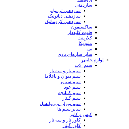
سازدهنی
سازدهنی ترمولو
سازدهنی دیاتونیک
سازدهنی کروماتیک
ساکسیفون
فلوت کلیددار
کلارینت
ملودیکا
نی
سایر سازهای بادی
لوازم جانبی
سیم آلات
سیم تار و سه تار
سیم دیوان و باغلاما
سیم سنتور
سیم عود
سیم کمانچه
سیم گیتار
سیم ویولن و ویولنسل
سایر سیم ها
کیس و کاور
کاور تار و سه تار
کاور گیتار