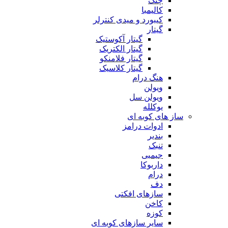
چنگ
کالیمبا
کیبورد و میدی کنترلر
گیتار
گیتار آکوستیک
گیتار الکتریک
گیتار فلامنکو
گیتار کلاسیک
هنگ درام
ویولن
ویولن سل
یوکلله
ساز های کوبه ای
ادوات درامز
بندیر
تنبک
جیمبی
داربوکا
درام
دف
سازهای افکتی
کاخن
کوزه
سایر سازهای کوبه ای