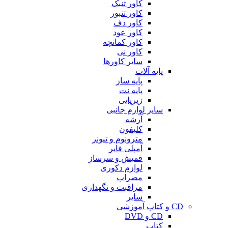
کاور تنبک
کاور تنبور
کاور دف
کاور عود
کاور کمانچه
کاور نی
سایر کاورها
پایه آلات
پایه ساز
پایه نت
زیرپایی
سایر لوازم جانبی
آرشه
کلیفون
مترونوم و تیونر
آمپلی فایر
قمیش و سرساز
لوازم دکوری
مضراب
مراقبت و نگهداری
سایر
CD و کتاب آموزشی
CD و DVD
کتاب