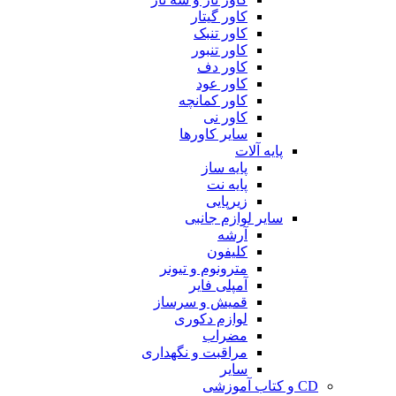
کاور گیتار
کاور تنبک
کاور تنبور
کاور دف
کاور عود
کاور کمانچه
کاور نی
سایر کاورها
پایه آلات
پایه ساز
پایه نت
زیرپایی
سایر لوازم جانبی
آرشه
کلیفون
مترونوم و تیونر
آمپلی فایر
قمیش و سرساز
لوازم دکوری
مضراب
مراقبت و نگهداری
سایر
CD و کتاب آموزشی