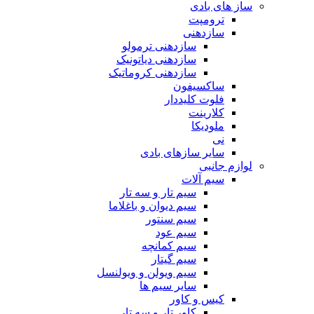
ساز های بادی
ترومپت
سازدهنی
سازدهنی ترمولو
سازدهنی دیاتونیک
سازدهنی کروماتیک
ساکسیفون
فلوت کلیددار
کلارینت
ملودیکا
نی
سایر سازهای بادی
لوازم جانبی
سیم آلات
سیم تار و سه تار
سیم دیوان و باغلاما
سیم سنتور
سیم عود
سیم کمانچه
سیم گیتار
سیم ویولن و ویولنسل
سایر سیم ها
کیس و کاور
کاور تار و سه تار