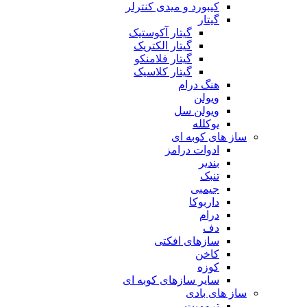
کیبورد و میدی کنترلر
گیتار
گیتار آکوستیک
گیتار الکتریک
گیتار فلامنکو
گیتار کلاسیک
هنگ درام
ویولن
ویولن سل
یوکلله
ساز های کوبه ای
ادوات درامز
بندیر
تنبک
جیمبی
داربوکا
درام
دف
سازهای افکتی
کاخن
کوزه
سایر سازهای کوبه ای
ساز های بادی
ترومپت