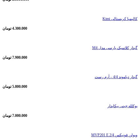
کالیمبا کریستالی Kimi
4.300.000
تومان
گیتار کلاسیک پارسی مدل M4
7.900.000
تومان
گیتار دیاموند 4/4 – آرم رست
5.800.000
تومان
یوکلله چینی پیکاپدار
7.000.000
تومان
ویولن فونیکس MVP201 E 2/4