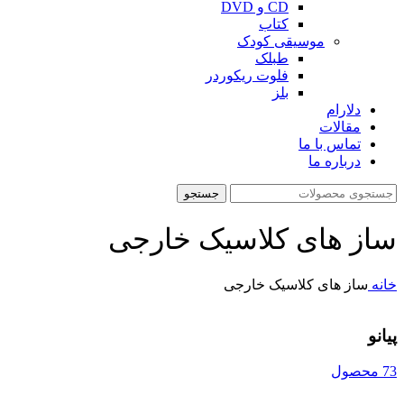
CD و DVD
کتاب
موسیقی کودک
طبلک
فلوت ریکوردر
بلز
دلارام
مقالات
تماس با ما
درباره ما
جستجو
ساز های کلاسیک خارجی
خانه
ساز های کلاسیک خارجی
پیانو
73 محصول