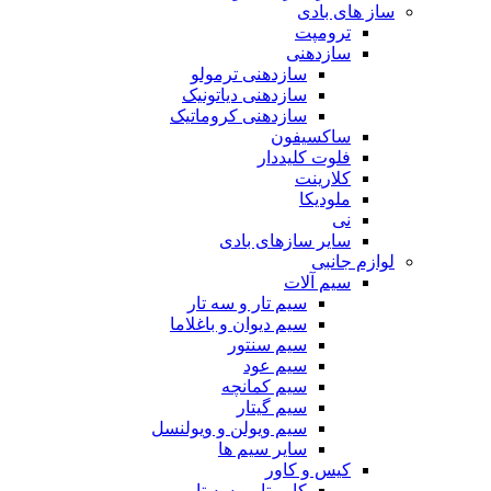
ساز های بادی
ترومپت
سازدهنی
سازدهنی ترمولو
سازدهنی دیاتونیک
سازدهنی کروماتیک
ساکسیفون
فلوت کلیددار
کلارینت
ملودیکا
نی
سایر سازهای بادی
لوازم جانبی
سیم آلات
سیم تار و سه تار
سیم دیوان و باغلاما
سیم سنتور
سیم عود
سیم کمانچه
سیم گیتار
سیم ویولن و ویولنسل
سایر سیم ها
کیس و کاور
کاور تار و سه تار