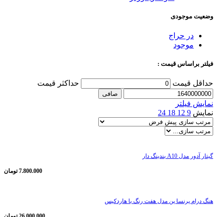
وضعیت موجودی
در حراج
موجود
فیلتر براساس قیمت :
حداقل قیمت
حداكثر قيمت
صافی
نمایش فیلتر
نمایش
9
12
18
24
گیتار آدور مدل A10 بندینگ دار
7.800.000
تومان
هنگ درام پرنسا پن مدل هفت رنگ با هاردکیس
26.000.000
تومان