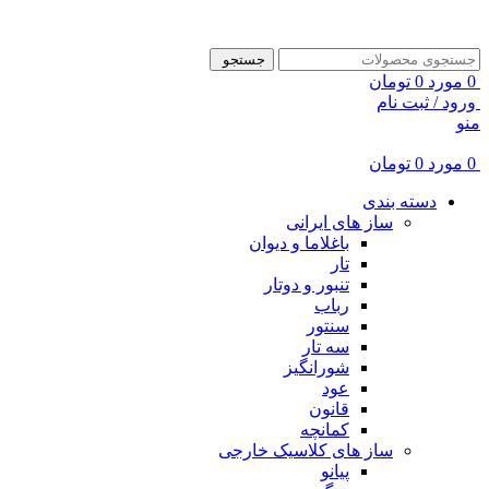
ADD ANYTHING HERE OR JUST REMOVE IT…
جستجو
0
مورد
0
تومان
ورود / ثبت نام
منو
0
مورد
0
تومان
دسته بندی
ساز های ایرانی
باغلاما و دیوان
تار
تنبور و دوتار
رباب
سنتور
سه تار
شورانگیز
عود
قانون
کمانچه
ساز های کلاسیک خارجی
پیانو