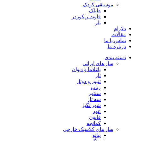
موسیقی کودک
طبلک
فلوت ریکوردر
بلز
دلارام
مقالات
تماس با ما
درباره ما
دسته بندی
ساز های ایرانی
باغلاما و دیوان
تار
تنبور و دوتار
رباب
سنتور
سه تار
شورانگیز
عود
قانون
کمانچه
ساز های کلاسیک خارجی
پیانو