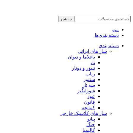
جستجو
منو
دسته بندی‌ها
دسته بندی
ساز های ایرانی
باغلاما و دیوان
تار
تنبور و دوتار
رباب
سنتور
سه تار
شورانگیز
عود
قانون
کمانچه
ساز های کلاسیک خارجی
پیانو
چنگ
کالیمبا