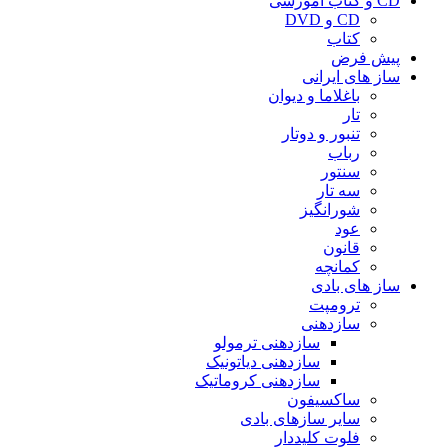
CD و کتاب آموزشی
CD و DVD
کتاب
پیش فرض
ساز های ایرانی
باغلاما و دیوان
تار
تنبور و دوتار
رباب
سنتور
سه تار
شورانگیز
عود
قانون
کمانچه
ساز های بادی
ترومپت
سازدهنی
سازدهنی ترمولو
سازدهنی دیاتونیک
سازدهنی کروماتیک
ساکسیفون
سایر سازهای بادی
فلوت کلیددار