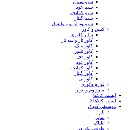
سیم سنتور
سیم عود
سیم کمانچه
سیم گیتار
سیم ویولن و ویولنسل
کیس و کاور
سایر کاورها
کاور تار و سه تار
کاور تنبک
کاور تنبور
کاور دف
کاور عود
کاور کمانچه
کاور گیتار
کاور نی
لوازم دکوری
مترونوم و تیونر
لیست کالاها
لیست کالاها 2
موسیقی کودک
بلز
سایر
طبلک
فلوت ریکوردر