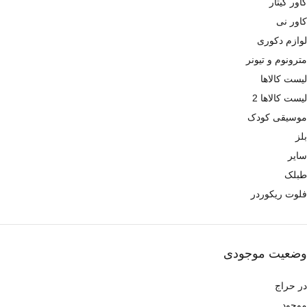
کاور گیتار
کاور نی
لوازم دکوری
مترونوم و تیونر
لیست کالاها
لیست کالاها 2
موسیقی کودک
بلز
سایر
طبلک
فلوت ریکوردر
وضعیت موجودی
در حراج
موجود