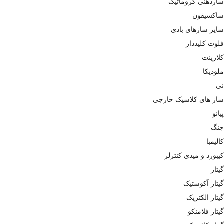
سازدهنی کروماتیک
ساکسیفون
سایر سازهای بادی
فلوت کلیددار
کلارینت
ملودیکا
نی
ساز های کلاسیک خارجی
پیانو
چنگ
کالیمبا
کیبورد و میدی کنترلر
گیتار
گیتار آکوستیک
گیتار الکتریک
گیتار فلامنکو