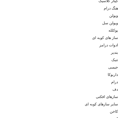
گیتار کلاسیک
هنگ درام
ویولن
ویولن سل
یوکلله
ساز های کوبه ای
ادوات درامز
بندیر
تنبک
جیمبی
داربوکا
درام
دف
سازهای افکتی
سایر سازهای کوبه ای
کاخن