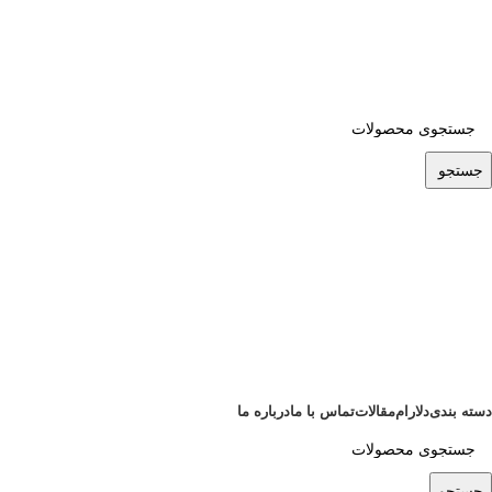
ADD ANYTHING HERE OR JUST REMOVE IT…
جستجو
دسته بندی
دلارام
مقالات
تماس با ما
درباره ما
جستجو