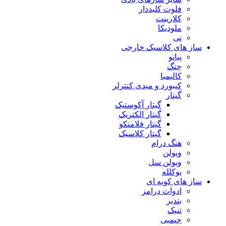
فلوت کلیددار
کلارینت
ملودیکا
نی
ساز های کلاسیک خارجی
پیانو
چنگ
کالیمبا
کیبورد و میدی کنترلر
گیتار
گیتار آکوستیک
گیتار الکتریک
گیتار فلامنکو
گیتار کلاسیک
هنگ درام
ویولن
ویولن سل
یوکلله
ساز های کوبه ای
ادوات درامز
بندیر
تنبک
جیمبی