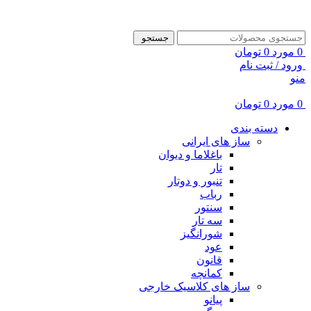
ADD ANYTHING HERE OR JUST REMOVE IT…
جستجو
0
مورد
0
تومان
ورود / ثبت نام
منو
0
مورد
0
تومان
دسته بندی
ساز های ایرانی
باغلاما و دیوان
تار
تنبور و دوتار
رباب
سنتور
سه تار
شورانگیز
عود
قانون
کمانچه
ساز های کلاسیک خارجی
پیانو