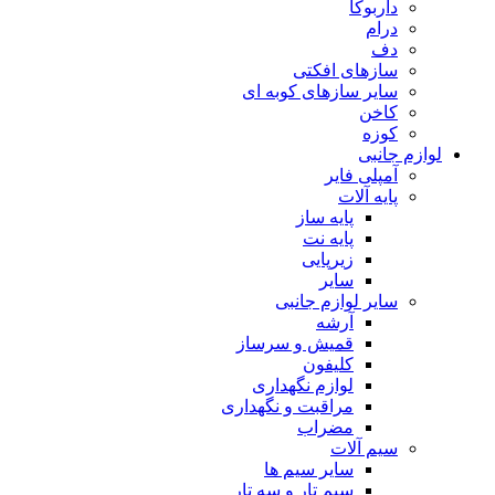
داربوکا
درام
دف
سازهای افکتی
سایر سازهای کوبه ای
کاخن
کوزه
لوازم جانبی
آمپلی فایر
پایه آلات
پایه ساز
پایه نت
زیرپایی
سایر
سایر لوازم جانبی
آرشه
قمیش و سرساز
کلیفون
لوازم نگهداری
مراقبت و نگهداری
مضراب
سیم آلات
سایر سیم ها
سیم تار و سه تار