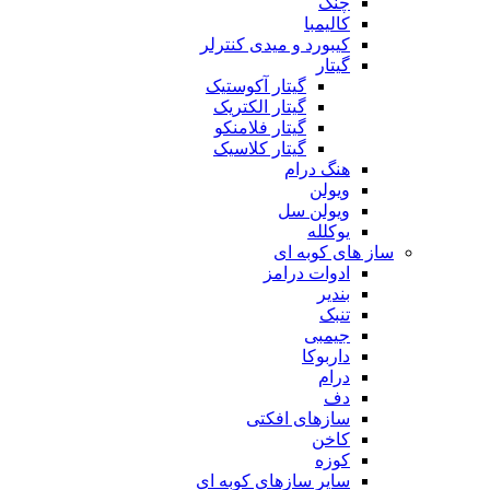
چنگ
کالیمبا
کیبورد و میدی کنترلر
گیتار
گیتار آکوستیک
گیتار الکتریک
گیتار فلامنکو
گیتار کلاسیک
هنگ درام
ویولن
ویولن سل
یوکلله
ساز های کوبه ای
ادوات درامز
بندیر
تنبک
جیمبی
داربوکا
درام
دف
سازهای افکتی
کاخن
کوزه
سایر سازهای کوبه ای