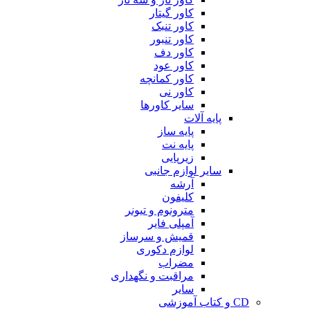
کاور گیتار
کاور تنبک
کاور تنبور
کاور دف
کاور عود
کاور کمانچه
کاور نی
سایر کاورها
پایه آلات
پایه ساز
پایه نت
زیرپایی
سایر لوازم جانبی
آرشه
کلیفون
مترونوم و تیونر
آمپلی فایر
قمیش و سرساز
لوازم دکوری
مضراب
مراقبت و نگهداری
سایر
CD و کتاب آموزشی