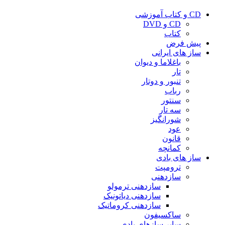
CD و کتاب آموزشی
CD و DVD
کتاب
پیش فرض
ساز های ایرانی
باغلاما و دیوان
تار
تنبور و دوتار
رباب
سنتور
سه تار
شورانگیز
عود
قانون
کمانچه
ساز های بادی
ترومپت
سازدهنی
سازدهنی ترمولو
سازدهنی دیاتونیک
سازدهنی کروماتیک
ساکسیفون
سایر سازهای بادی