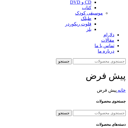
CD و DVD
کتاب
موسیقی کودک
طبلک
فلوت ریکوردر
بلز
دلارام
مقالات
تماس با ما
درباره ما
جستجو
پیش فرض
خانه
پیش فرض
جستحوی محصولات
جستجو
دسته‌های محصولات