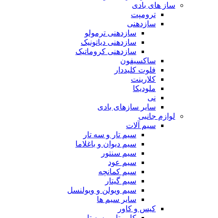
ساز های بادی
ترومپت
سازدهنی
سازدهنی ترمولو
سازدهنی دیاتونیک
سازدهنی کروماتیک
ساکسیفون
فلوت کلیددار
کلارینت
ملودیکا
نی
سایر سازهای بادی
لوازم جانبی
سیم آلات
سیم تار و سه تار
سیم دیوان و باغلاما
سیم سنتور
سیم عود
سیم کمانچه
سیم گیتار
سیم ویولن و ویولنسل
سایر سیم ها
کیس و کاور
کاور تار و سه تار