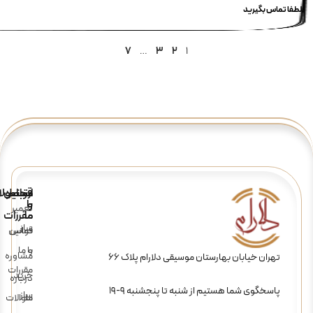
لطفا تماس بگیرید
7
…
3
2
1
ارتباط
قوانین
محصولا
و
با
تعمیر
ما
مقررات
ساز
تماس
قوانین
و
با ما
مشاوره
تهران خیابان بهارستان موسیقی دلارام پلاک 66
مقررات
خرید
درباره
پاسخگوی شما هستیم از شنبه تا پنجشنبه 9-19
ساز
ما
سوالات