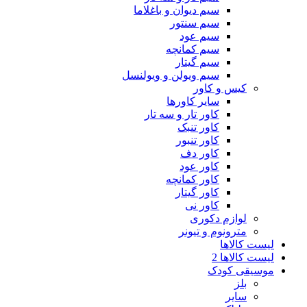
سیم دیوان و باغلاما
سیم سنتور
سیم عود
سیم کمانچه
سیم گیتار
سیم ویولن و ویولنسل
کیس و کاور
سایر کاورها
کاور تار و سه تار
کاور تنبک
کاور تنبور
کاور دف
کاور عود
کاور کمانچه
کاور گیتار
کاور نی
لوازم دکوری
مترونوم و تیونر
لیست کالاها
لیست کالاها 2
موسیقی کودک
بلز
سایر