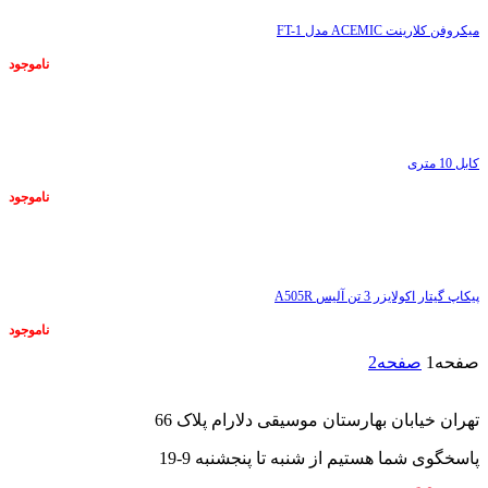
میکروفن کلارینت ACEMIC مدل FT-1
ناموجود
ناموجود
کابل 10 متری
ناموجود
ناموجود
پیکاپ گیتار اکولایزر 3 تن آلیس A505R
ناموجود
صفحه
1
صفحه
2
تهران خیابان بهارستان موسیقی دلارام پلاک 66
پاسخگوی شما هستیم از شنبه تا پنجشنبه 9-19