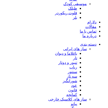
موسیقی کودک
طبلک
فلوت ریکوردر
بلز
دلارام
مقالات
تماس با ما
درباره ما
دسته بندی
ساز های ایرانی
باغلاما و دیوان
تار
تنبور و دوتار
رباب
سنتور
سه تار
شورانگیز
عود
قانون
کمانچه
ساز های کلاسیک خارجی
پیانو