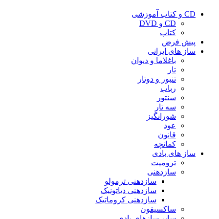
CD و کتاب آموزشی
CD و DVD
کتاب
پیش فرض
ساز های ایرانی
باغلاما و دیوان
تار
تنبور و دوتار
رباب
سنتور
سه تار
شورانگیز
عود
قانون
کمانچه
ساز های بادی
ترومپت
سازدهنی
سازدهنی ترمولو
سازدهنی دیاتونیک
سازدهنی کروماتیک
ساکسیفون
سایر سازهای بادی