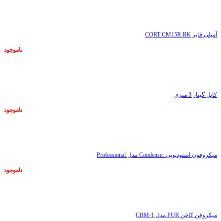
ناموجود
آمپلی فایر CORT CM15R BK
ناموجود
ناموجود
کابل گیتار 3 متری
ناموجود
ناموجود
میکروفون استودیویی Condenser مدل Professional
ناموجود
ناموجود
میکروفن کاخن PUR مدل CBM-1