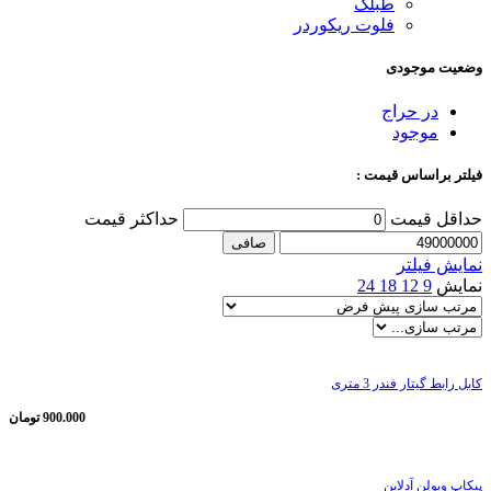
طبلک
فلوت ریکوردر
وضعیت موجودی
در حراج
موجود
فیلتر براساس قیمت :
حداقل قیمت
حداكثر قيمت
صافی
نمایش فیلتر
نمایش
9
12
18
24
کابل رابط گیتار فندر 3 متری
900.000
تومان
پیکاپ ویولن آدلاین