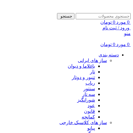
ADD ANYTHING HERE OR JUST REMOVE IT…
جستجو
0
مورد
0
تومان
ورود / ثبت نام
منو
0
مورد
0
تومان
دسته بندی
ساز های ایرانی
باغلاما و دیوان
تار
تنبور و دوتار
رباب
سنتور
سه تار
شورانگیز
عود
قانون
کمانچه
ساز های کلاسیک خارجی
پیانو