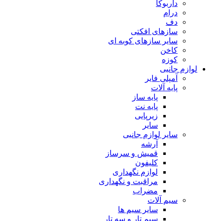
داربوکا
درام
دف
سازهای افکتی
سایر سازهای کوبه ای
کاخن
کوزه
لوازم جانبی
آمپلی فایر
پایه آلات
پایه ساز
پایه نت
زیرپایی
سایر
سایر لوازم جانبی
آرشه
قمیش و سرساز
کلیفون
لوازم نگهداری
مراقبت و نگهداری
مضراب
سیم آلات
سایر سیم ها
سیم تار و سه تار