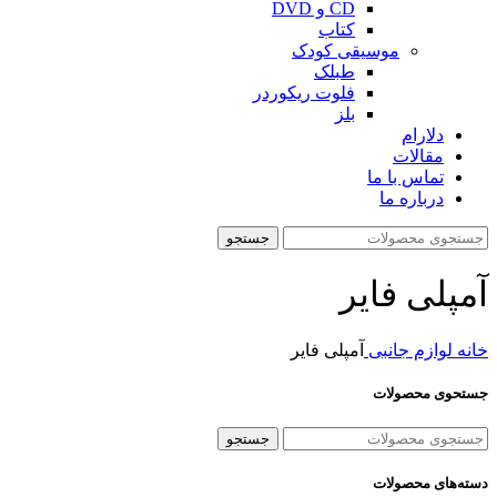
CD و DVD
کتاب
موسیقی کودک
طبلک
فلوت ریکوردر
بلز
دلارام
مقالات
تماس با ما
درباره ما
جستجو
آمپلی فایر
خانه
لوازم جانبی
آمپلی فایر
جستحوی محصولات
جستجو
دسته‌های محصولات