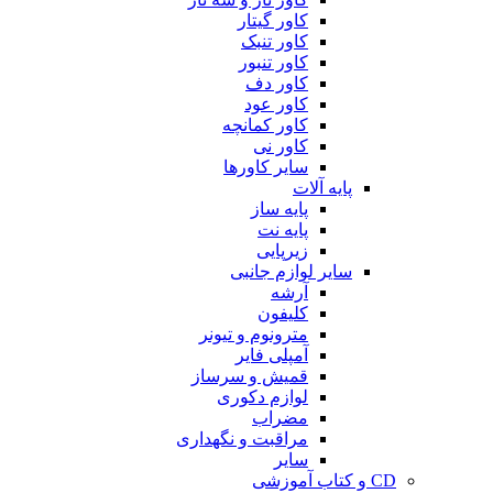
کاور گیتار
کاور تنبک
کاور تنبور
کاور دف
کاور عود
کاور کمانچه
کاور نی
سایر کاورها
پایه آلات
پایه ساز
پایه نت
زیرپایی
سایر لوازم جانبی
آرشه
کلیفون
مترونوم و تیونر
آمپلی فایر
قمیش و سرساز
لوازم دکوری
مضراب
مراقبت و نگهداری
سایر
CD و کتاب آموزشی