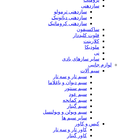
سازدهنی
سازدهنی ترمولو
سازدهنی دیاتونیک
سازدهنی کروماتیک
ساکسیفون
فلوت کلیددار
کلارینت
ملودیکا
نی
سایر سازهای بادی
لوازم جانبی
سیم آلات
سیم تار و سه تار
سیم دیوان و باغلاما
سیم سنتور
سیم عود
سیم کمانچه
سیم گیتار
سیم ویولن و ویولنسل
سایر سیم ها
کیس و کاور
کاور تار و سه تار
کاور گیتار