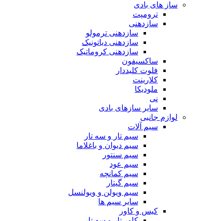
ساز های بادی
ترومپت
سازدهنی
سازدهنی ترمولو
سازدهنی دیاتونیک
سازدهنی کروماتیک
ساکسیفون
فلوت کلیددار
کلارینت
ملودیکا
نی
سایر سازهای بادی
لوازم جانبی
سیم آلات
سیم تار و سه تار
سیم دیوان و باغلاما
سیم سنتور
سیم عود
سیم کمانچه
سیم گیتار
سیم ویولن و ویولنسل
سایر سیم ها
کیس و کاور
کاور تار و سه تار