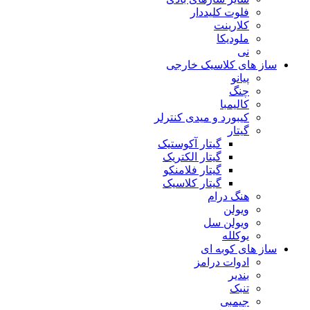
فلوت کلیددار
کلارینت
ملودیکا
نی
ساز های کلاسیک خارجی
پیانو
چنگ
کالیمبا
کیبورد و میدی کنترلر
گیتار
گیتار آکوستیک
گیتار الکتریک
گیتار فلامنکو
گیتار کلاسیک
هنگ درام
ویولن
ویولن سل
یوکلله
ساز های کوبه ای
ادوات درامز
بندیر
تنبک
جیمبی