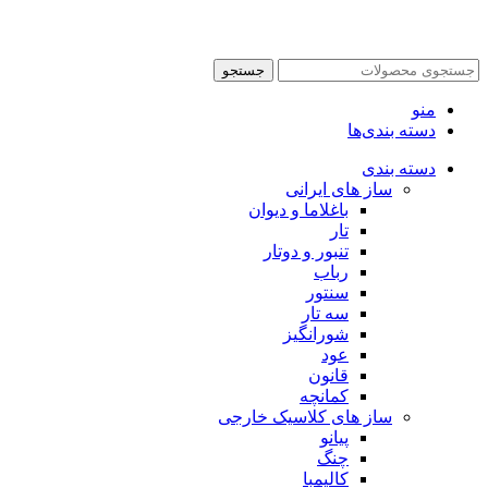
جستجو
منو
دسته بندی‌ها
دسته بندی
ساز های ایرانی
باغلاما و دیوان
تار
تنبور و دوتار
رباب
سنتور
سه تار
شورانگیز
عود
قانون
کمانچه
ساز های کلاسیک خارجی
پیانو
چنگ
کالیمبا