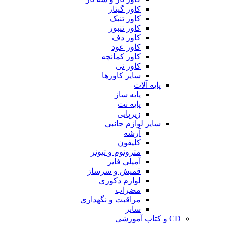
کاور گیتار
کاور تنبک
کاور تنبور
کاور دف
کاور عود
کاور کمانچه
کاور نی
سایر کاورها
پایه آلات
پایه ساز
پایه نت
زیرپایی
سایر لوازم جانبی
آرشه
کلیفون
مترونوم و تیونر
آمپلی فایر
قمیش و سرساز
لوازم دکوری
مضراب
مراقبت و نگهداری
سایر
CD و کتاب آموزشی