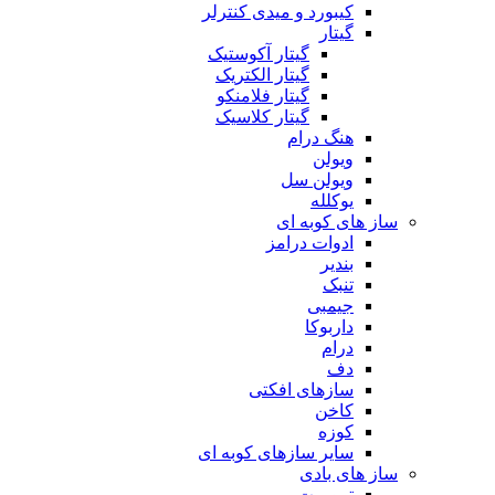
کیبورد و میدی کنترلر
گیتار
گیتار آکوستیک
گیتار الکتریک
گیتار فلامنکو
گیتار کلاسیک
هنگ درام
ویولن
ویولن سل
یوکلله
ساز های کوبه ای
ادوات درامز
بندیر
تنبک
جیمبی
داربوکا
درام
دف
سازهای افکتی
کاخن
کوزه
سایر سازهای کوبه ای
ساز های بادی
ترومپت