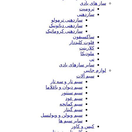
ساز های بادی
ترومپت
سازدهنی
سازدهنی ترمولو
سازدهنی دیاتونیک
سازدهنی کروماتیک
ساکسیفون
فلوت کلیددار
کلارینت
ملودیکا
نی
سایر سازهای بادی
لوازم جانبی
سیم آلات
سیم تار و سه تار
سیم دیوان و باغلاما
سیم سنتور
سیم عود
سیم کمانچه
سیم گیتار
سیم ویولن و ویولنسل
سایر سیم ها
کیس و کاور
کاور تار و سه تار