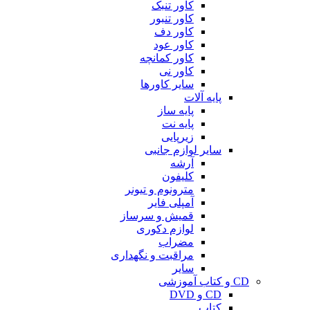
کاور تنبک
کاور تنبور
کاور دف
کاور عود
کاور کمانچه
کاور نی
سایر کاورها
پایه آلات
پایه ساز
پایه نت
زیرپایی
سایر لوازم جانبی
آرشه
کلیفون
مترونوم و تیونر
آمپلی فایر
قمیش و سرساز
لوازم دکوری
مضراب
مراقبت و نگهداری
سایر
CD و کتاب آموزشی
CD و DVD
کتاب