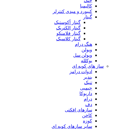
چنگ
کالیمبا
کیبورد و میدی کنترلر
گیتار
گیتار آکوستیک
گیتار الکتریک
گیتار فلامنکو
گیتار کلاسیک
هنگ درام
ویولن
ویولن سل
یوکلله
ساز های کوبه ای
ادوات درامز
بندیر
تنبک
جیمبی
داربوکا
درام
دف
سازهای افکتی
کاخن
کوزه
سایر سازهای کوبه ای