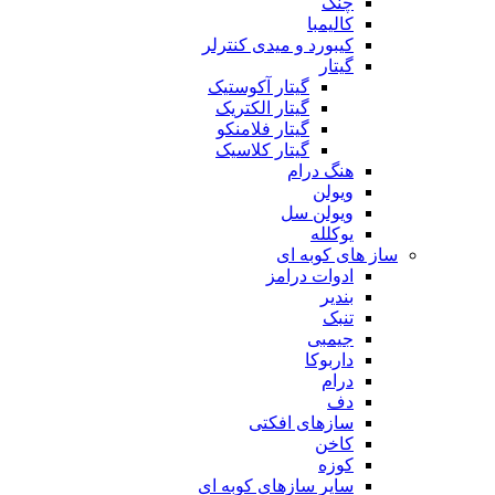
چنگ
کالیمبا
کیبورد و میدی کنترلر
گیتار
گیتار آکوستیک
گیتار الکتریک
گیتار فلامنکو
گیتار کلاسیک
هنگ درام
ویولن
ویولن سل
یوکلله
ساز های کوبه ای
ادوات درامز
بندیر
تنبک
جیمبی
داربوکا
درام
دف
سازهای افکتی
کاخن
کوزه
سایر سازهای کوبه ای