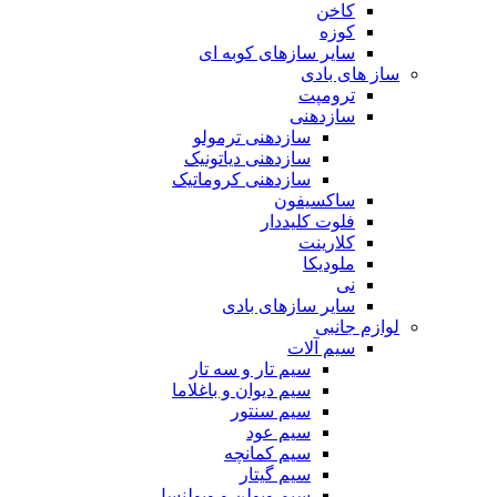
کاخن
کوزه
سایر سازهای کوبه ای
ساز های بادی
ترومپت
سازدهنی
سازدهنی ترمولو
سازدهنی دیاتونیک
سازدهنی کروماتیک
ساکسیفون
فلوت کلیددار
کلارینت
ملودیکا
نی
سایر سازهای بادی
لوازم جانبی
سیم آلات
سیم تار و سه تار
سیم دیوان و باغلاما
سیم سنتور
سیم عود
سیم کمانچه
سیم گیتار
سیم ویولن و ویولنسل