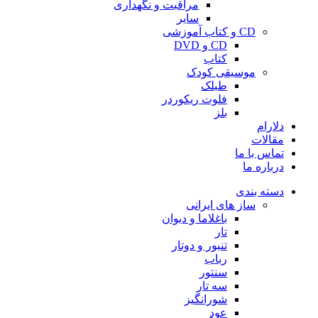
مراقبت و نگهداری
سایر
CD و کتاب آموزشی
CD و DVD
کتاب
موسیقی کودک
طبلک
فلوت ریکوردر
بلز
دلارام
مقالات
تماس با ما
درباره ما
دسته بندی
ساز های ایرانی
باغلاما و دیوان
تار
تنبور و دوتار
رباب
سنتور
سه تار
شورانگیز
عود