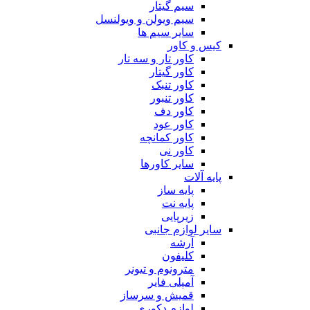
سیم گیتار
سیم ویولن و ویولنسل
سایر سیم ها
کیس و کاور
کاور تار و سه تار
کاور گیتار
کاور تنبک
کاور تنبور
کاور دف
کاور عود
کاور کمانچه
کاور نی
سایر کاورها
پایه آلات
پایه ساز
پایه نت
زیرپایی
سایر لوازم جانبی
آرشه
کلیفون
مترونوم و تیونر
آمپلی فایر
قمیش و سرساز
لوازم دکوری