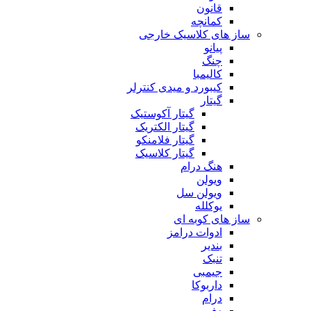
قانون
کمانچه
ساز های کلاسیک خارجی
پیانو
چنگ
کالیمبا
کیبورد و میدی کنترلر
گیتار
گیتار آکوستیک
گیتار الکتریک
گیتار فلامنکو
گیتار کلاسیک
هنگ درام
ویولن
ویولن سل
یوکلله
ساز های کوبه ای
ادوات درامز
بندیر
تنبک
جیمبی
داربوکا
درام