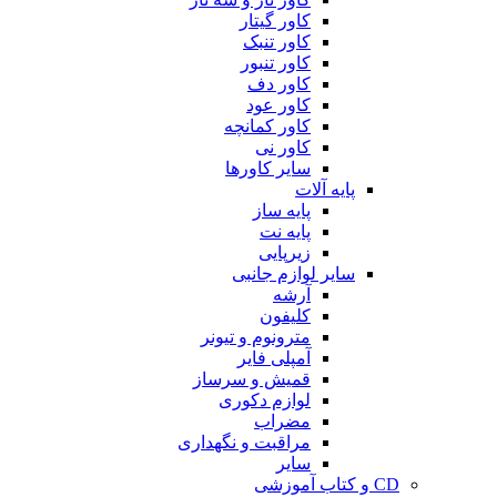
کاور گیتار
کاور تنبک
کاور تنبور
کاور دف
کاور عود
کاور کمانچه
کاور نی
سایر کاورها
پایه آلات
پایه ساز
پایه نت
زیرپایی
سایر لوازم جانبی
آرشه
کلیفون
مترونوم و تیونر
آمپلی فایر
قمیش و سرساز
لوازم دکوری
مضراب
مراقبت و نگهداری
سایر
CD و کتاب آموزشی