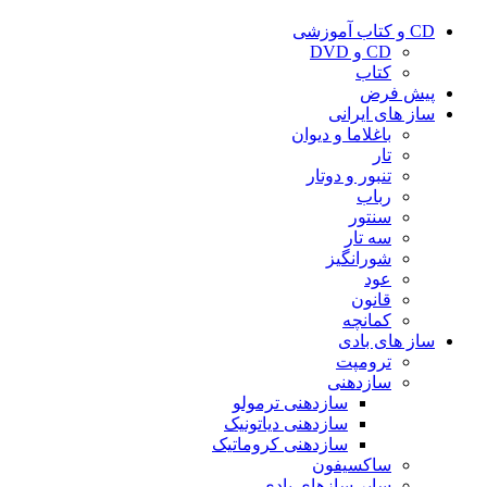
CD و کتاب آموزشی
CD و DVD
کتاب
پیش فرض
ساز های ایرانی
باغلاما و دیوان
تار
تنبور و دوتار
رباب
سنتور
سه تار
شورانگیز
عود
قانون
کمانچه
ساز های بادی
ترومپت
سازدهنی
سازدهنی ترمولو
سازدهنی دیاتونیک
سازدهنی کروماتیک
ساکسیفون
سایر سازهای بادی