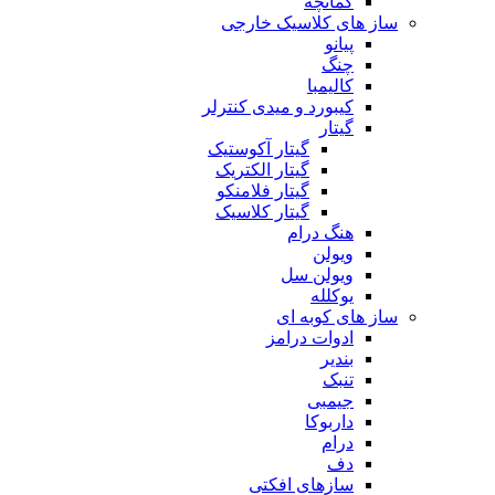
کمانچه
ساز های کلاسیک خارجی
پیانو
چنگ
کالیمبا
کیبورد و میدی کنترلر
گیتار
گیتار آکوستیک
گیتار الکتریک
گیتار فلامنکو
گیتار کلاسیک
هنگ درام
ویولن
ویولن سل
یوکلله
ساز های کوبه ای
ادوات درامز
بندیر
تنبک
جیمبی
داربوکا
درام
دف
سازهای افکتی