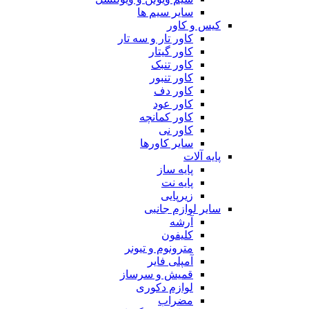
سایر سیم ها
کیس و کاور
کاور تار و سه تار
کاور گیتار
کاور تنبک
کاور تنبور
کاور دف
کاور عود
کاور کمانچه
کاور نی
سایر کاورها
پایه آلات
پایه ساز
پایه نت
زیرپایی
سایر لوازم جانبی
آرشه
کلیفون
مترونوم و تیونر
آمپلی فایر
قمیش و سرساز
لوازم دکوری
مضراب