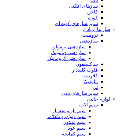
دف
سازهای افکتی
کاخن
کوزه
سایر سازهای کوبه ای
ساز های بادی
ترومپت
سازدهنی
سازدهنی ترمولو
سازدهنی دیاتونیک
سازدهنی کروماتیک
ساکسیفون
فلوت کلیددار
کلارینت
ملودیکا
نی
سایر سازهای بادی
لوازم جانبی
سیم آلات
سیم تار و سه تار
سیم دیوان و باغلاما
سیم سنتور
سیم عود
سیم کمانچه