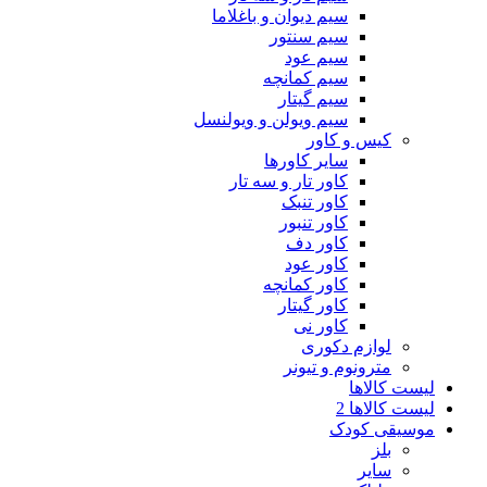
سیم دیوان و باغلاما
سیم سنتور
سیم عود
سیم کمانچه
سیم گیتار
سیم ویولن و ویولنسل
کیس و کاور
سایر کاورها
کاور تار و سه تار
کاور تنبک
کاور تنبور
کاور دف
کاور عود
کاور کمانچه
کاور گیتار
کاور نی
لوازم دکوری
مترونوم و تیونر
لیست کالاها
لیست کالاها 2
موسیقی کودک
بلز
سایر