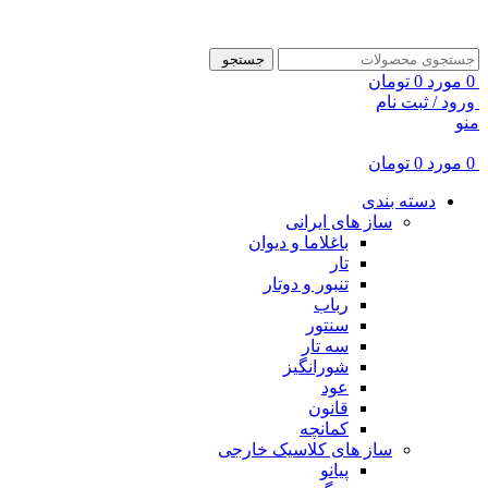
ADD ANYTHING HERE OR JUST REMOVE IT…
جستجو
0
مورد
0
تومان
ورود / ثبت نام
منو
0
مورد
0
تومان
دسته بندی
ساز های ایرانی
باغلاما و دیوان
تار
تنبور و دوتار
رباب
سنتور
سه تار
شورانگیز
عود
قانون
کمانچه
ساز های کلاسیک خارجی
پیانو