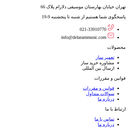
تهران خیابان بهارستان موسیقی دلارام پلاک 66
پاسخگوی شما هستیم از شنبه تا پنجشنبه 9-19
021-33910770
info@delarammusic.com
محصولات
تعمیر ساز
مشاوره خرید ساز
ارسال بین المللی
قوانین و مقررات
قوانین و مقررات
سوالات متداول
درباره ما
ارتباط با ما
تماس با ما
درباره ما