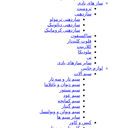
ساز های بادی
ترومپت
سازدهنی
سازدهنی ترمولو
سازدهنی دیاتونیک
سازدهنی کروماتیک
ساکسیفون
فلوت کلیددار
کلارینت
ملودیکا
نی
سایر سازهای بادی
لوازم جانبی
سیم آلات
سیم تار و سه تار
سیم دیوان و باغلاما
سیم سنتور
سیم عود
سیم کمانچه
سیم گیتار
سیم ویولن و ویولنسل
سایر سیم ها
کیس و کاور
کاور تار و سه تار