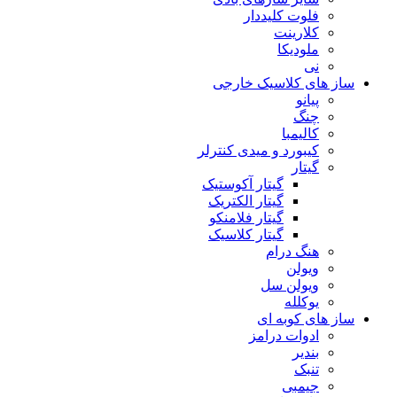
فلوت کلیددار
کلارینت
ملودیکا
نی
ساز های کلاسیک خارجی
پیانو
چنگ
کالیمبا
کیبورد و میدی کنترلر
گیتار
گیتار آکوستیک
گیتار الکتریک
گیتار فلامنکو
گیتار کلاسیک
هنگ درام
ویولن
ویولن سل
یوکلله
ساز های کوبه ای
ادوات درامز
بندیر
تنبک
جیمبی