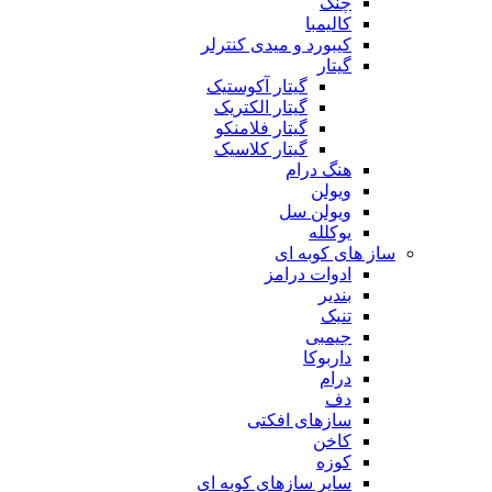
چنگ
کالیمبا
کیبورد و میدی کنترلر
گیتار
گیتار آکوستیک
گیتار الکتریک
گیتار فلامنکو
گیتار کلاسیک
هنگ درام
ویولن
ویولن سل
یوکلله
ساز های کوبه ای
ادوات درامز
بندیر
تنبک
جیمبی
داربوکا
درام
دف
سازهای افکتی
کاخن
کوزه
سایر سازهای کوبه ای