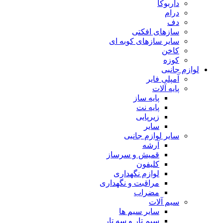
داربوکا
درام
دف
سازهای افکتی
سایر سازهای کوبه ای
کاخن
کوزه
لوازم جانبی
آمپلی فایر
پایه آلات
پایه ساز
پایه نت
زیرپایی
سایر
سایر لوازم جانبی
آرشه
قمیش و سرساز
کلیفون
لوازم نگهداری
مراقبت و نگهداری
مضراب
سیم آلات
سایر سیم ها
سیم تار و سه تار