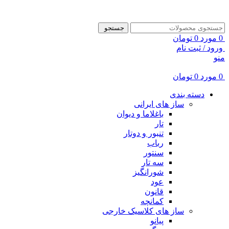
ADD ANYTHING HERE OR JUST REMOVE IT…
جستجو
0
مورد
0
تومان
ورود / ثبت نام
منو
0
مورد
0
تومان
دسته بندی
ساز های ایرانی
باغلاما و دیوان
تار
تنبور و دوتار
رباب
سنتور
سه تار
شورانگیز
عود
قانون
کمانچه
ساز های کلاسیک خارجی
پیانو