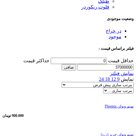
طبلک
فلوت ریکوردر
وضعیت موجودی
در حراج
موجود
فیلتر براساس قیمت :
حداقل قیمت
حداكثر قيمت
صافی
نمایش فیلتر
نمایش
9
12
18
24
سیم ویولن Phoenix
900.000
تومان
سیم ویولن حریر (زرد)