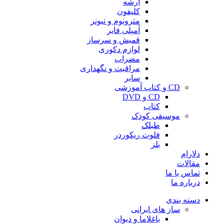
آرشه
کلیفون
مترونوم و تیونر
آمپلی فایر
قمیش و سرساز
لوازم دکوری
مضراب
مراقبت و نگهداری
سایر
CD و کتاب آموزشی
CD و DVD
کتاب
موسیقی کودک
طبلک
فلوت ریکوردر
بلز
دلارام
مقالات
تماس با ما
درباره ما
دسته بندی
ساز های ایرانی
باغلاما و دیوان