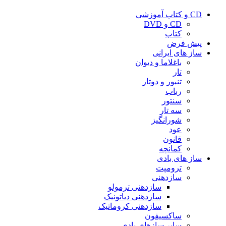
CD و کتاب آموزشی
CD و DVD
کتاب
پیش فرض
ساز های ایرانی
باغلاما و دیوان
تار
تنبور و دوتار
رباب
سنتور
سه تار
شورانگیز
عود
قانون
کمانچه
ساز های بادی
ترومپت
سازدهنی
سازدهنی ترمولو
سازدهنی دیاتونیک
سازدهنی کروماتیک
ساکسیفون
سایر سازهای بادی