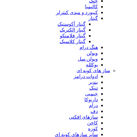
چنگ
کالیمبا
کیبورد و میدی کنترلر
گیتار
گیتار آکوستیک
گیتار الکتریک
گیتار فلامنکو
گیتار کلاسیک
هنگ درام
ویولن
ویولن سل
یوکلله
ساز های کوبه ای
ادوات درامز
بندیر
تنبک
جیمبی
داربوکا
درام
دف
سازهای افکتی
کاخن
کوزه
سایر سازهای کوبه ای