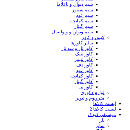
سیم دیوان و باغلاما
سیم سنتور
سیم عود
سیم کمانچه
سیم گیتار
سیم ویولن و ویولنسل
کیس و کاور
سایر کاورها
کاور تار و سه تار
کاور تنبک
کاور تنبور
کاور دف
کاور عود
کاور کمانچه
کاور گیتار
کاور نی
لوازم دکوری
مترونوم و تیونر
لیست کالاها
لیست کالاها 2
موسیقی کودک
بلز
سایر