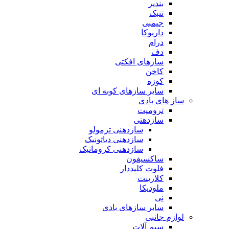
بندیر
تنبک
جیمبی
داربوکا
درام
دف
سازهای افکتی
کاخن
کوزه
سایر سازهای کوبه ای
ساز های بادی
ترومپت
سازدهنی
سازدهنی ترمولو
سازدهنی دیاتونیک
سازدهنی کروماتیک
ساکسیفون
فلوت کلیددار
کلارینت
ملودیکا
نی
سایر سازهای بادی
لوازم جانبی
سیم آلات