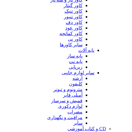
کاور گیتار
کاور تنبک
کاور تنبور
کاور دف
کاور عود
کاور کمانچه
کاور نی
سایر کاورها
پایه آلات
پایه ساز
پایه نت
زیرپایی
سایر لوازم جانبی
آرشه
کلیفون
مترونوم و تیونر
آمپلی فایر
قمیش و سرساز
لوازم دکوری
مضراب
مراقبت و نگهداری
سایر
CD و کتاب آموزشی