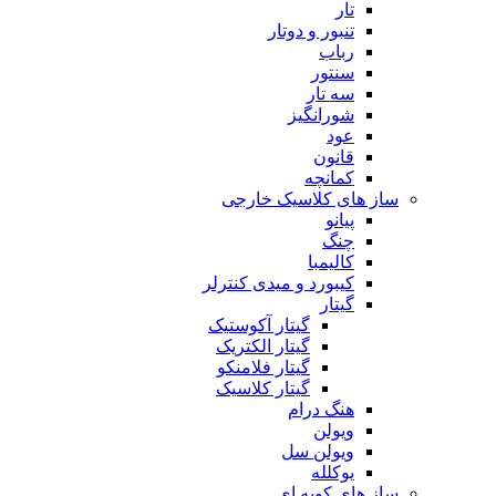
تار
تنبور و دوتار
رباب
سنتور
سه تار
شورانگیز
عود
قانون
کمانچه
ساز های کلاسیک خارجی
پیانو
چنگ
کالیمبا
کیبورد و میدی کنترلر
گیتار
گیتار آکوستیک
گیتار الکتریک
گیتار فلامنکو
گیتار کلاسیک
هنگ درام
ویولن
ویولن سل
یوکلله
ساز های کوبه ای