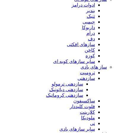
ادوات درامز
بندیر
تنبک
جیمبی
داربوکا
درام
دف
سازهای افکتی
کاخن
کوزه
سایر سازهای کوبه ای
ساز های بادی
ترومپت
سازدهنی
سازدهنی ترمولو
سازدهنی دیاتونیک
سازدهنی کروماتیک
ساکسیفون
فلوت کلیددار
کلارینت
ملودیکا
نی
سایر سازهای بادی