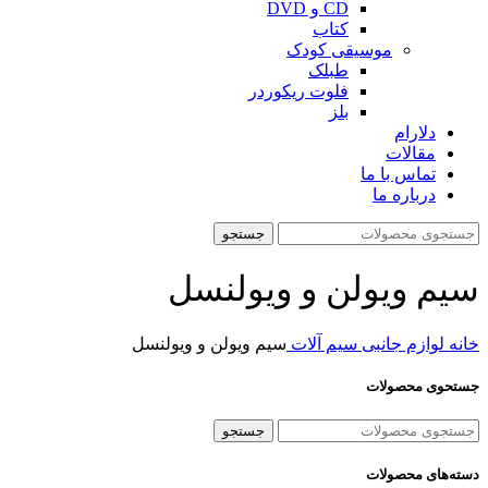
CD و DVD
کتاب
موسیقی کودک
طبلک
فلوت ریکوردر
بلز
دلارام
مقالات
تماس با ما
درباره ما
جستجو
سیم ویولن و ویولنسل
خانه
لوازم جانبی
سیم آلات
سیم ویولن و ویولنسل
جستحوی محصولات
جستجو
دسته‌های محصولات