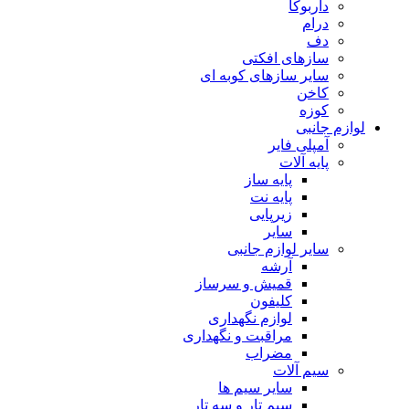
داربوکا
درام
دف
سازهای افکتی
سایر سازهای کوبه ای
کاخن
کوزه
لوازم جانبی
آمپلی فایر
پایه آلات
پایه ساز
پایه نت
زیرپایی
سایر
سایر لوازم جانبی
آرشه
قمیش و سرساز
کلیفون
لوازم نگهداری
مراقبت و نگهداری
مضراب
سیم آلات
سایر سیم ها
سیم تار و سه تار