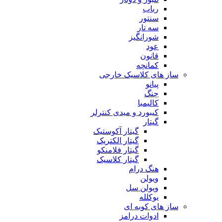
رباب
سنتور
سه تار
شورانگیز
عود
قانون
کمانچه
ساز های کلاسیک خارجی
پیانو
چنگ
کالیمبا
کیبورد و میدی کنترلر
گیتار
گیتار آکوستیک
گیتار الکتریک
گیتار فلامنکو
گیتار کلاسیک
هنگ درام
ویولن
ویولن سل
یوکلله
ساز های کوبه ای
ادوات درامز