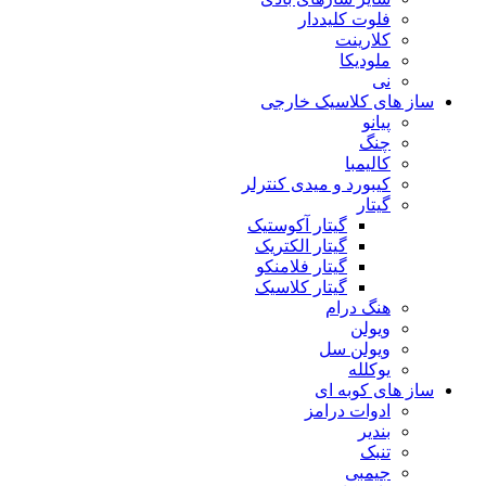
فلوت کلیددار
کلارینت
ملودیکا
نی
ساز های کلاسیک خارجی
پیانو
چنگ
کالیمبا
کیبورد و میدی کنترلر
گیتار
گیتار آکوستیک
گیتار الکتریک
گیتار فلامنکو
گیتار کلاسیک
هنگ درام
ویولن
ویولن سل
یوکلله
ساز های کوبه ای
ادوات درامز
بندیر
تنبک
جیمبی