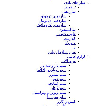
ساز های بادی
ترومپت
سازدهنی
سازدهنی ترمولو
سازدهنی دیاتونیک
سازدهنی کروماتیک
ساکسیفون
فلوت کلیددار
کلارینت
ملودیکا
نی
سایر سازهای بادی
لوازم جانبی
سیم آلات
سیم تار و سه تار
سیم دیوان و باغلاما
سیم سنتور
سیم عود
سیم کمانچه
سیم گیتار
سیم ویولن و ویولنسل
سایر سیم ها
کیس و کاور
کاور تار و سه تار