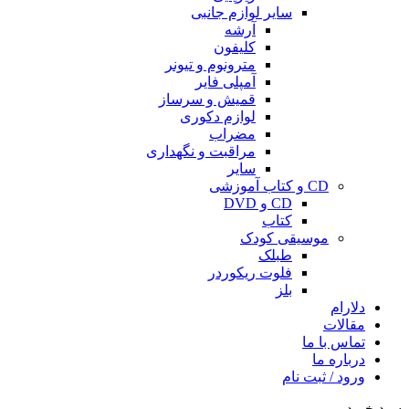
سایر لوازم جانبی
آرشه
کلیفون
مترونوم و تیونر
آمپلی فایر
قمیش و سرساز
لوازم دکوری
مضراب
مراقبت و نگهداری
سایر
CD و کتاب آموزشی
CD و DVD
کتاب
موسیقی کودک
طبلک
فلوت ریکوردر
بلز
دلارام
مقالات
تماس با ما
درباره ما
ورود / ثبت نام
سبد خرید