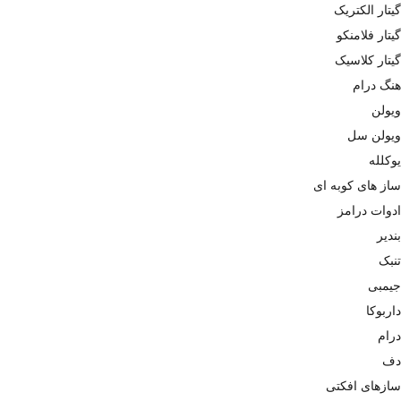
گیتار الکتریک
گیتار فلامنکو
گیتار کلاسیک
هنگ درام
ویولن
ویولن سل
یوکلله
ساز های کوبه ای
ادوات درامز
بندیر
تنبک
جیمبی
داربوکا
درام
دف
سازهای افکتی