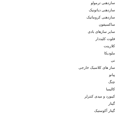
سازدهنی ترمولو
سازدهنی دیاتونیک
سازدهنی کروماتیک
ساکسیفون
سایر سازهای بادی
فلوت کلیددار
کلارینت
ملودیکا
نی
ساز های کلاسیک خارجی
پیانو
چنگ
کالیمبا
کیبورد و میدی کنترلر
گیتار
گیتار آکوستیک