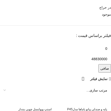
در حراج
موجود
فیلتر براساس قیمت :
صافی
نمایش فیلتر
پایه و صندلی پیانو یاماها مدلP45
استپ ویولنسل چوبی بنددار