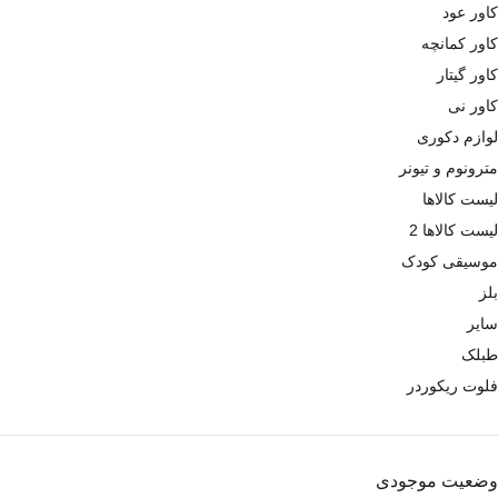
کاور عود
کاور کمانچه
کاور گیتار
کاور نی
لوازم دکوری
مترونوم و تیونر
لیست کالاها
لیست کالاها 2
موسیقی کودک
بلز
سایر
طبلک
فلوت ریکوردر
وضعیت موجودی