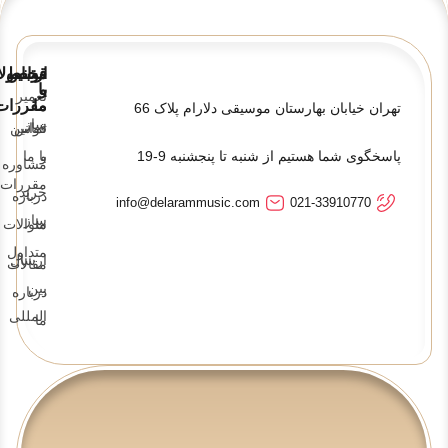
قوانین
ارتباط
محصولا
و
با
تعمیر
ما
مقررات
تهران خیابان بهارستان موسیقی دلارام پلاک 66
ساز
تماس
قوانین
پاسخگوی شما هستیم از شنبه تا پنجشنبه 9-19
و
با ما
مشاوره
مقررات
خرید
درباره
info@delarammusic.com
021-33910770
ساز
ما
سوالات
متداول
ارسال
مقالات
بین
درباره
المللی
ما