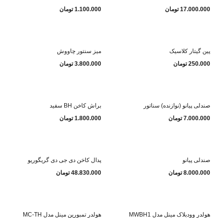
17.000.000
تومان
1.100.000
تومان
پین گیتار کلاسیک
میز سنتور چاووش
250.000
تومان
3.800.000
تومان
صندلی پیانو (نوازنده) سناتور
براش کاخن BH سفید
7.000.000
تومان
1.800.000
تومان
صندلی پیانو
پدال کاخن دی جی دی گریگوریو
8.000.000
تومان
48.830.000
تومان
هولدر وودبلاک مینل مدل MWBH1
هولدر تمبورین مینل مدل MC-TH