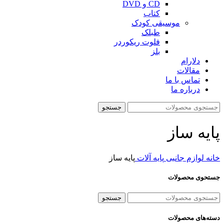
CD و DVD
کتاب
موسیقی کودک
طبلک
فلوت ریکوردر
بلز
دلارام
مقالات
تماس با ما
درباره ما
جستجو
پایه ساز
خانه
لوازم جانبی
پایه آلات
پایه ساز
جستحوی محصولات
جستجو
دسته‌های محصولات