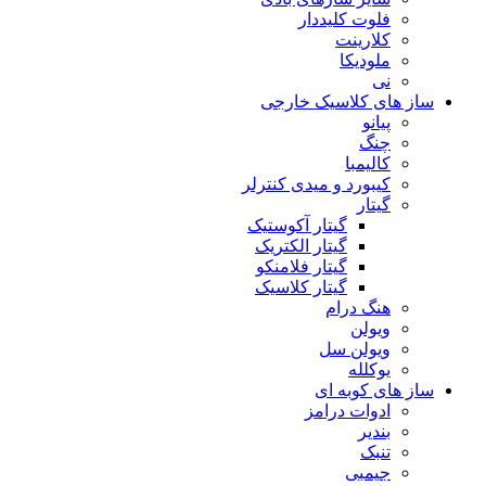
فلوت کلیددار
کلارینت
ملودیکا
نی
ساز های کلاسیک خارجی
پیانو
چنگ
کالیمبا
کیبورد و میدی کنترلر
گیتار
گیتار آکوستیک
گیتار الکتریک
گیتار فلامنکو
گیتار کلاسیک
هنگ درام
ویولن
ویولن سل
یوکلله
ساز های کوبه ای
ادوات درامز
بندیر
تنبک
جیمبی