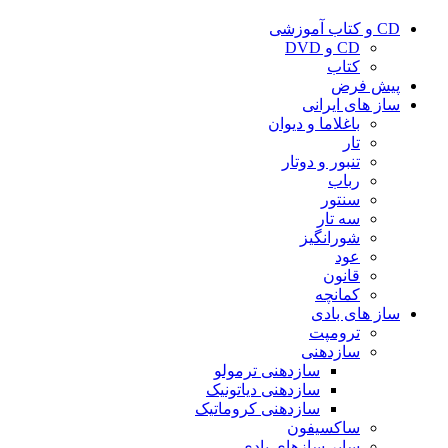
CD و کتاب آموزشی
CD و DVD
کتاب
پیش فرض
ساز های ایرانی
باغلاما و دیوان
تار
تنبور و دوتار
رباب
سنتور
سه تار
شورانگیز
عود
قانون
کمانچه
ساز های بادی
ترومپت
سازدهنی
سازدهنی ترمولو
سازدهنی دیاتونیک
سازدهنی کروماتیک
ساکسیفون
سایر سازهای بادی