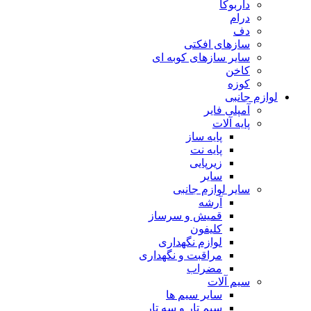
داربوکا
درام
دف
سازهای افکتی
سایر سازهای کوبه ای
کاخن
کوزه
لوازم جانبی
آمپلی فایر
پایه آلات
پایه ساز
پایه نت
زیرپایی
سایر
سایر لوازم جانبی
آرشه
قمیش و سرساز
کلیفون
لوازم نگهداری
مراقبت و نگهداری
مضراب
سیم آلات
سایر سیم ها
سیم تار و سه تار