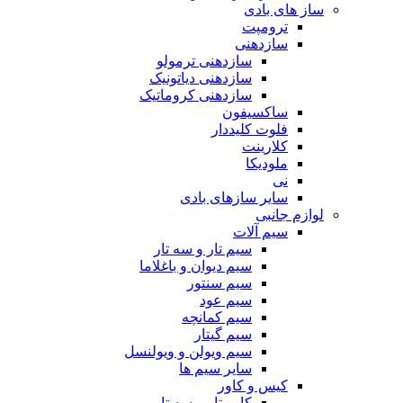
ساز های بادی
ترومپت
سازدهنی
سازدهنی ترمولو
سازدهنی دیاتونیک
سازدهنی کروماتیک
ساکسیفون
فلوت کلیددار
کلارینت
ملودیکا
نی
سایر سازهای بادی
لوازم جانبی
سیم آلات
سیم تار و سه تار
سیم دیوان و باغلاما
سیم سنتور
سیم عود
سیم کمانچه
سیم گیتار
سیم ویولن و ویولنسل
سایر سیم ها
کیس و کاور
کاور تار و سه تار