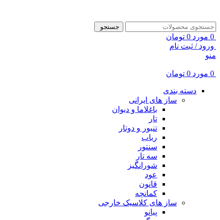
ADD ANYTHING HERE OR JUST REMOVE IT…
جستجو
0
مورد
0
تومان
ورود / ثبت نام
منو
0
مورد
0
تومان
دسته بندی
ساز های ایرانی
باغلاما و دیوان
تار
تنبور و دوتار
رباب
سنتور
سه تار
شورانگیز
عود
قانون
کمانچه
ساز های کلاسیک خارجی
پیانو