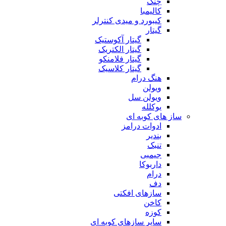
چنگ
کالیمبا
کیبورد و میدی کنترلر
گیتار
گیتار آکوستیک
گیتار الکتریک
گیتار فلامنکو
گیتار کلاسیک
هنگ درام
ویولن
ویولن سل
یوکلله
ساز های کوبه ای
ادوات درامز
بندیر
تنبک
جیمبی
داربوکا
درام
دف
سازهای افکتی
کاخن
کوزه
سایر سازهای کوبه ای