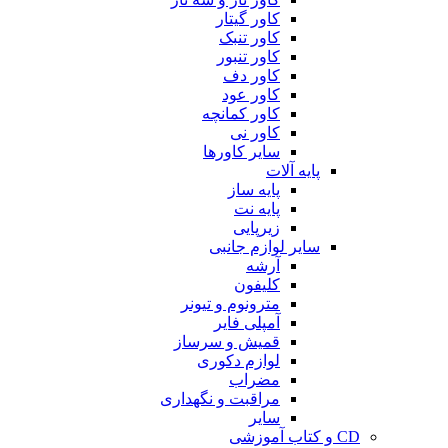
کاور گیتار
کاور تنبک
کاور تنبور
کاور دف
کاور عود
کاور کمانچه
کاور نی
سایر کاورها
پایه آلات
پایه ساز
پایه نت
زیرپایی
سایر لوازم جانبی
آرشه
کلیفون
مترونوم و تیونر
آمپلی فایر
قمیش و سرساز
لوازم دکوری
مضراب
مراقبت و نگهداری
سایر
CD و کتاب آموزشی