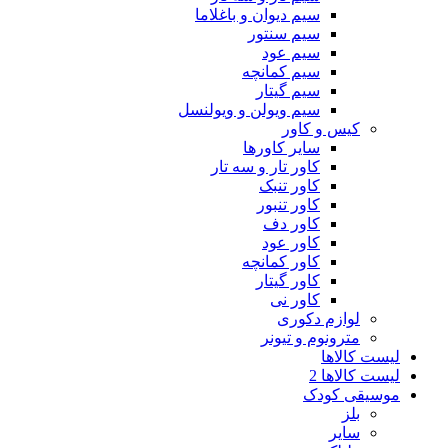
سیم دیوان و باغلاما
سیم سنتور
سیم عود
سیم کمانچه
سیم گیتار
سیم ویولن و ویولنسل
کیس و کاور
سایر کاورها
کاور تار و سه تار
کاور تنبک
کاور تنبور
کاور دف
کاور عود
کاور کمانچه
کاور گیتار
کاور نی
لوازم دکوری
مترونوم و تیونر
لیست کالاها
لیست کالاها 2
موسیقی کودک
بلز
سایر