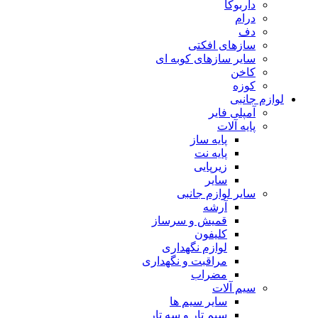
داربوکا
درام
دف
سازهای افکتی
سایر سازهای کوبه ای
کاخن
کوزه
لوازم جانبی
آمپلی فایر
پایه آلات
پایه ساز
پایه نت
زیرپایی
سایر
سایر لوازم جانبی
آرشه
قمیش و سرساز
کلیفون
لوازم نگهداری
مراقبت و نگهداری
مضراب
سیم آلات
سایر سیم ها
سیم تار و سه تار