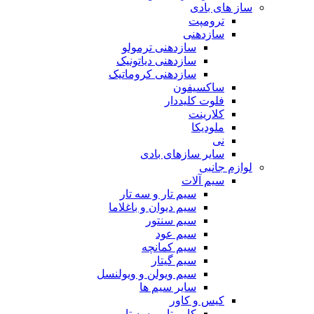
ساز های بادی
ترومپت
سازدهنی
سازدهنی ترمولو
سازدهنی دیاتونیک
سازدهنی کروماتیک
ساکسیفون
فلوت کلیددار
کلارینت
ملودیکا
نی
سایر سازهای بادی
لوازم جانبی
سیم آلات
سیم تار و سه تار
سیم دیوان و باغلاما
سیم سنتور
سیم عود
سیم کمانچه
سیم گیتار
سیم ویولن و ویولنسل
سایر سیم ها
کیس و کاور
کاور تار و سه تار