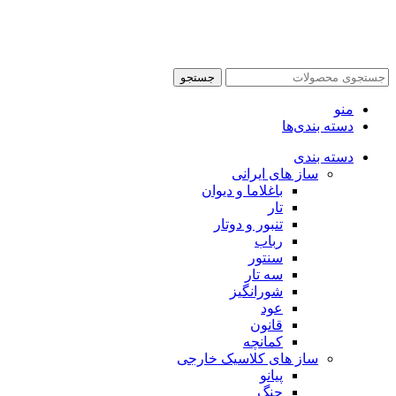
جستجو
منو
دسته بندی‌ها
دسته بندی
ساز های ایرانی
باغلاما و دیوان
تار
تنبور و دوتار
رباب
سنتور
سه تار
شورانگیز
عود
قانون
کمانچه
ساز های کلاسیک خارجی
پیانو
چنگ