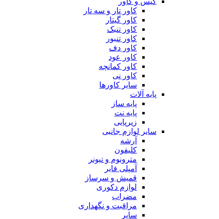
کیس و کاور
کاور تار و سه تار
کاور گیتار
کاور تنبک
کاور تنبور
کاور دف
کاور عود
کاور کمانچه
کاور نی
سایر کاورها
پایه آلات
پایه ساز
پایه نت
زیرپایی
سایر لوازم جانبی
آرشه
کلیفون
مترونوم و تیونر
آمپلی فایر
قمیش و سرساز
لوازم دکوری
مضراب
مراقبت و نگهداری
سایر