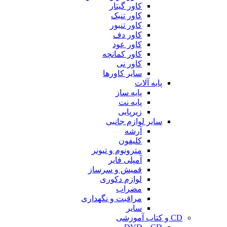
کاور گیتار
کاور تنبک
کاور تنبور
کاور دف
کاور عود
کاور کمانچه
کاور نی
سایر کاورها
پایه آلات
پایه ساز
پایه نت
زیرپایی
سایر لوازم جانبی
آرشه
کلیفون
مترونوم و تیونر
آمپلی فایر
قمیش و سرساز
لوازم دکوری
مضراب
مراقبت و نگهداری
سایر
CD و کتاب آموزشی