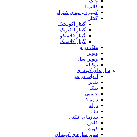
چنگ
کالیمبا
کیبورد و میدی کنترلر
گیتار
گیتار آکوستیک
گیتار الکتریک
گیتار فلامنکو
گیتار کلاسیک
هنگ درام
ویولن
ویولن سل
یوکلله
ساز های کوبه ای
ادوات درامز
بندیر
تنبک
جیمبی
داربوکا
درام
دف
سازهای افکتی
کاخن
کوزه
سایر سازهای کوبه ای