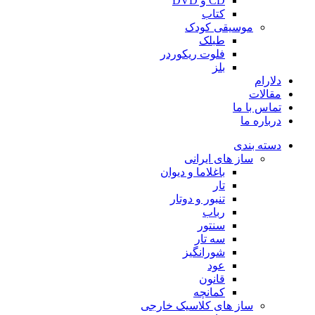
CD و DVD
کتاب
موسیقی کودک
طبلک
فلوت ریکوردر
بلز
دلارام
مقالات
تماس با ما
درباره ما
دسته بندی
ساز های ایرانی
باغلاما و دیوان
تار
تنبور و دوتار
رباب
سنتور
سه تار
شورانگیز
عود
قانون
کمانچه
ساز های کلاسیک خارجی