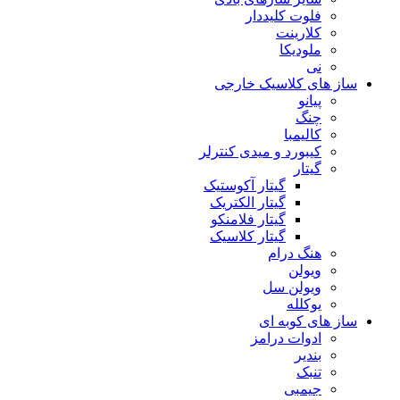
فلوت کلیددار
کلارینت
ملودیکا
نی
ساز های کلاسیک خارجی
پیانو
چنگ
کالیمبا
کیبورد و میدی کنترلر
گیتار
گیتار آکوستیک
گیتار الکتریک
گیتار فلامنکو
گیتار کلاسیک
هنگ درام
ویولن
ویولن سل
یوکلله
ساز های کوبه ای
ادوات درامز
بندیر
تنبک
جیمبی