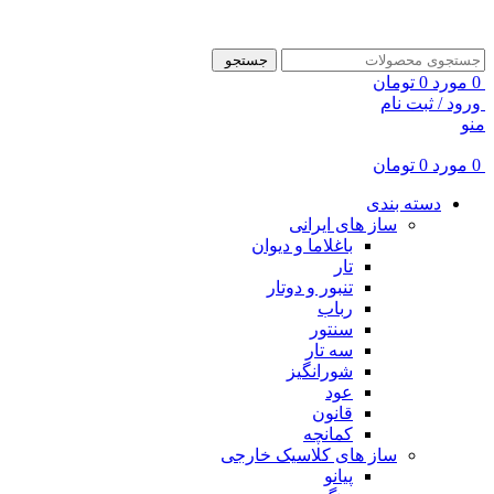
ADD ANYTHING HERE OR JUST REMOVE IT…
جستجو
0
مورد
0
تومان
ورود / ثبت نام
منو
0
مورد
0
تومان
دسته بندی
ساز های ایرانی
باغلاما و دیوان
تار
تنبور و دوتار
رباب
سنتور
سه تار
شورانگیز
عود
قانون
کمانچه
ساز های کلاسیک خارجی
پیانو