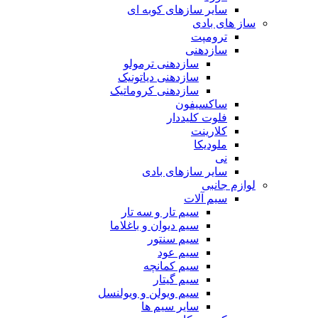
سایر سازهای کوبه ای
ساز های بادی
ترومپت
سازدهنی
سازدهنی ترمولو
سازدهنی دیاتونیک
سازدهنی کروماتیک
ساکسیفون
فلوت کلیددار
کلارینت
ملودیکا
نی
سایر سازهای بادی
لوازم جانبی
سیم آلات
سیم تار و سه تار
سیم دیوان و باغلاما
سیم سنتور
سیم عود
سیم کمانچه
سیم گیتار
سیم ویولن و ویولنسل
سایر سیم ها