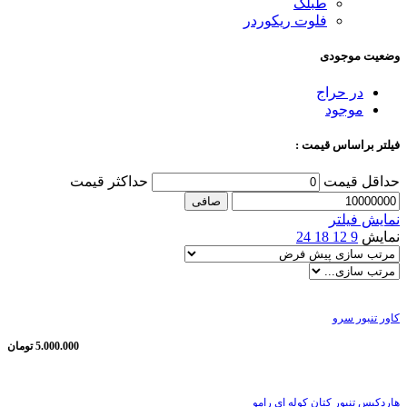
طبلک
فلوت ریکوردر
وضعیت موجودی
در حراج
موجود
فیلتر براساس قیمت :
حداقل قیمت
حداكثر قيمت
صافی
نمایش فیلتر
نمایش
9
12
18
24
کاور تنبور سرو
5.000.000
تومان
هاردکیس تنبور کتان کوله ای رامو