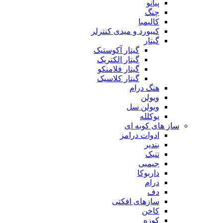
پیانو
چنگ
کالیمبا
کیبورد و میدی کنترلر
گیتار
گیتار آکوستیک
گیتار الکتریک
گیتار فلامنکو
گیتار کلاسیک
هنگ درام
ویولن
ویولن سل
یوکلله
ساز های کوبه ای
ادوات درامز
بندیر
تنبک
جیمبی
داربوکا
درام
دف
سازهای افکتی
کاخن
کوزه