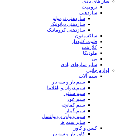
ساز های بادی
ترومپت
سازدهنی
سازدهنی ترمولو
سازدهنی دیاتونیک
سازدهنی کروماتیک
ساکسیفون
فلوت کلیددار
کلارینت
ملودیکا
نی
سایر سازهای بادی
لوازم جانبی
سیم آلات
سیم تار و سه تار
سیم دیوان و باغلاما
سیم سنتور
سیم عود
سیم کمانچه
سیم گیتار
سیم ویولن و ویولنسل
سایر سیم ها
کیس و کاور
کاور تار و سه تار