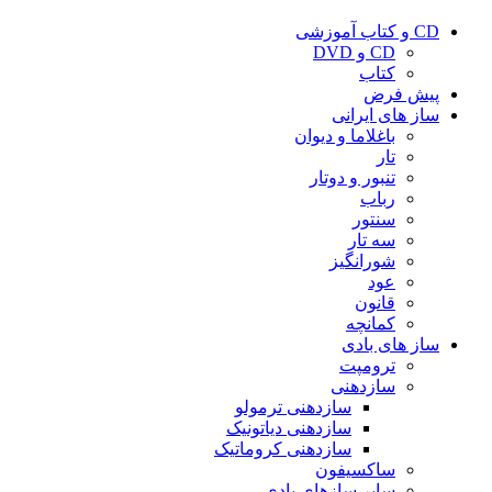
CD و کتاب آموزشی
CD و DVD
کتاب
پیش فرض
ساز های ایرانی
باغلاما و دیوان
تار
تنبور و دوتار
رباب
سنتور
سه تار
شورانگیز
عود
قانون
کمانچه
ساز های بادی
ترومپت
سازدهنی
سازدهنی ترمولو
سازدهنی دیاتونیک
سازدهنی کروماتیک
ساکسیفون
سایر سازهای بادی