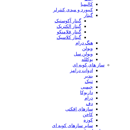
کالیمبا
کیبورد و میدی کنترلر
گیتار
گیتار آکوستیک
گیتار الکتریک
گیتار فلامنکو
گیتار کلاسیک
هنگ درام
ویولن
ویولن سل
یوکلله
ساز های کوبه ای
ادوات درامز
بندیر
تنبک
جیمبی
داربوکا
درام
دف
سازهای افکتی
کاخن
کوزه
سایر سازهای کوبه ای