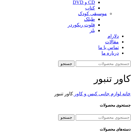
CD و DVD
کتاب
موسیقی کودک
طبلک
فلوت ریکوردر
بلز
دلارام
مقالات
تماس با ما
درباره ما
جستجو
کاور تنبور
خانه
لوازم جانبی
کیس و کاور
کاور تنبور
جستحوی محصولات
جستجو
دسته‌های محصولات