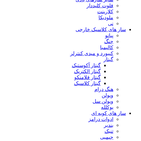
فلوت کلیددار
کلارینت
ملودیکا
نی
ساز های کلاسیک خارجی
پیانو
چنگ
کالیمبا
کیبورد و میدی کنترلر
گیتار
گیتار آکوستیک
گیتار الکتریک
گیتار فلامنکو
گیتار کلاسیک
هنگ درام
ویولن
ویولن سل
یوکلله
ساز های کوبه ای
ادوات درامز
بندیر
تنبک
جیمبی