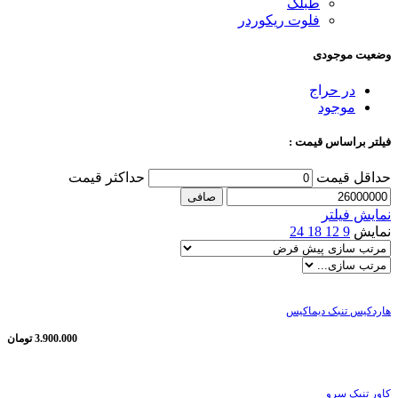
طبلک
فلوت ریکوردر
وضعیت موجودی
در حراج
موجود
فیلتر براساس قیمت :
حداقل قیمت
حداكثر قيمت
صافی
نمایش فیلتر
نمایش
9
12
18
24
هاردکیس تنبک دیماکیس
3.900.000
تومان
کاور تنبک سرو