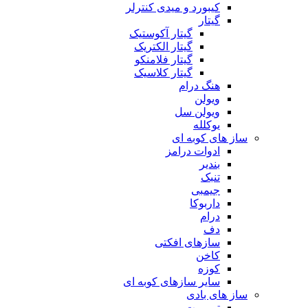
کیبورد و میدی کنترلر
گیتار
گیتار آکوستیک
گیتار الکتریک
گیتار فلامنکو
گیتار کلاسیک
هنگ درام
ویولن
ویولن سل
یوکلله
ساز های کوبه ای
ادوات درامز
بندیر
تنبک
جیمبی
داربوکا
درام
دف
سازهای افکتی
کاخن
کوزه
سایر سازهای کوبه ای
ساز های بادی
ترومپت