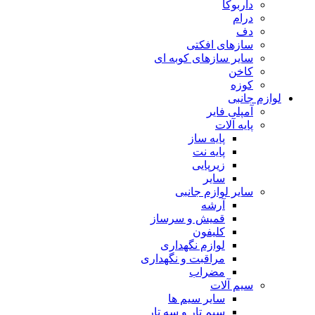
داربوکا
درام
دف
سازهای افکتی
سایر سازهای کوبه ای
کاخن
کوزه
لوازم جانبی
آمپلی فایر
پایه آلات
پایه ساز
پایه نت
زیرپایی
سایر
سایر لوازم جانبی
آرشه
قمیش و سرساز
کلیفون
لوازم نگهداری
مراقبت و نگهداری
مضراب
سیم آلات
سایر سیم ها
سیم تار و سه تار