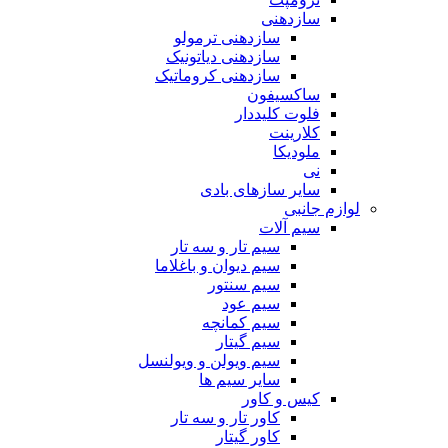
سازدهنی
سازدهنی ترمولو
سازدهنی دیاتونیک
سازدهنی کروماتیک
ساکسیفون
فلوت کلیددار
کلارینت
ملودیکا
نی
سایر سازهای بادی
لوازم جانبی
سیم آلات
سیم تار و سه تار
سیم دیوان و باغلاما
سیم سنتور
سیم عود
سیم کمانچه
سیم گیتار
سیم ویولن و ویولنسل
سایر سیم ها
کیس و کاور
کاور تار و سه تار
کاور گیتار