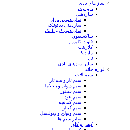
ساز های بادی
ترومپت
سازدهنی
سازدهنی ترمولو
سازدهنی دیاتونیک
سازدهنی کروماتیک
ساکسیفون
فلوت کلیددار
کلارینت
ملودیکا
نی
سایر سازهای بادی
لوازم جانبی
سیم آلات
سیم تار و سه تار
سیم دیوان و باغلاما
سیم سنتور
سیم عود
سیم کمانچه
سیم گیتار
سیم ویولن و ویولنسل
سایر سیم ها
کیس و کاور
کاور تار و سه تار