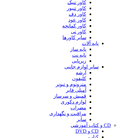
کاور تنبک
کاور تنبور
کاور دف
کاور عود
کاور کمانچه
کاور نی
سایر کاورها
پایه آلات
پایه ساز
پایه نت
زیرپایی
سایر لوازم جانبی
آرشه
کلیفون
مترونوم و تیونر
آمپلی فایر
قمیش و سرساز
لوازم دکوری
مضراب
مراقبت و نگهداری
سایر
CD و کتاب آموزشی
CD و DVD
کتاب