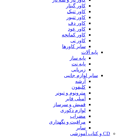
کاور گیتار
کاور تنبک
کاور تنبور
کاور دف
کاور عود
کاور کمانچه
کاور نی
سایر کاورها
پایه آلات
پایه ساز
پایه نت
زیرپایی
سایر لوازم جانبی
آرشه
کلیفون
مترونوم و تیونر
آمپلی فایر
قمیش و سرساز
لوازم دکوری
مضراب
مراقبت و نگهداری
سایر
CD و کتاب آموزشی