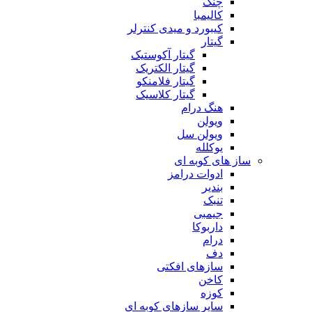
چنگ
کالیمبا
کیبورد و میدی کنترلر
گیتار
گیتار آکوستیک
گیتار الکتریک
گیتار فلامنکو
گیتار کلاسیک
هنگ درام
ویولن
ویولن سل
یوکلله
ساز های کوبه ای
ادوات درامز
بندیر
تنبک
جیمبی
داربوکا
درام
دف
سازهای افکتی
کاخن
کوزه
سایر سازهای کوبه ای