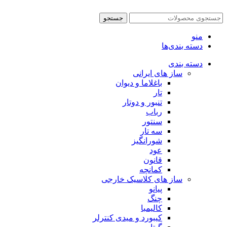
جستجو
منو
دسته بندی‌ها
دسته بندی
ساز های ایرانی
باغلاما و دیوان
تار
تنبور و دوتار
رباب
سنتور
سه تار
شورانگیز
عود
قانون
کمانچه
ساز های کلاسیک خارجی
پیانو
چنگ
کالیمبا
کیبورد و میدی کنترلر