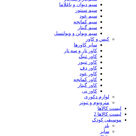
سیم دیوان و باغلاما
سیم سنتور
سیم عود
سیم کمانچه
سیم گیتار
سیم ویولن و ویولنسل
کیس و کاور
سایر کاورها
کاور تار و سه تار
کاور تنبک
کاور تنبور
کاور دف
کاور عود
کاور کمانچه
کاور گیتار
کاور نی
لوازم دکوری
مترونوم و تیونر
لیست کالاها
لیست کالاها 2
موسیقی کودک
بلز
سایر