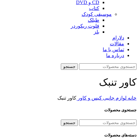
CD و DVD
کتاب
موسیقی کودک
طبلک
فلوت ریکوردر
بلز
دلارام
مقالات
تماس با ما
درباره ما
جستجو
کاور تنبک
خانه
لوازم جانبی
کیس و کاور
کاور تنبک
جستحوی محصولات
جستجو
دسته‌های محصولات