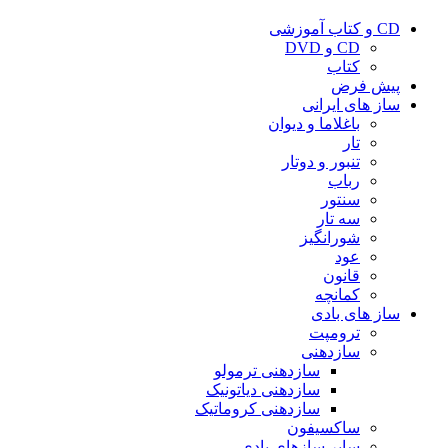
CD و کتاب آموزشی
CD و DVD
کتاب
پیش فرض
ساز های ایرانی
باغلاما و دیوان
تار
تنبور و دوتار
رباب
سنتور
سه تار
شورانگیز
عود
قانون
کمانچه
ساز های بادی
ترومپت
سازدهنی
سازدهنی ترمولو
سازدهنی دیاتونیک
سازدهنی کروماتیک
ساکسیفون
سایر سازهای بادی