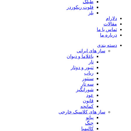
طبلک
فلوت ریکوردر
بلز
دلارام
مقالات
تماس با ما
درباره ما
دسته بندی
ساز های ایرانی
باغلاما و دیوان
تار
تنبور و دوتار
رباب
سنتور
سه تار
شورانگیز
عود
قانون
کمانچه
ساز های کلاسیک خارجی
پیانو
چنگ
کالیمبا