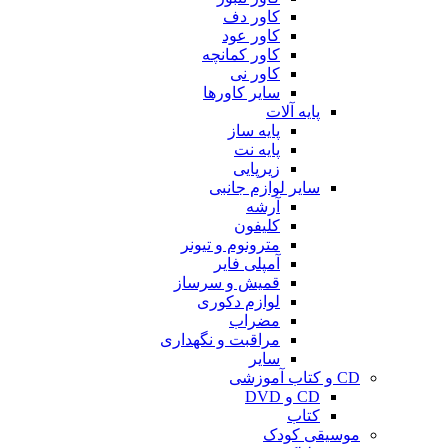
کاور دف
کاور عود
کاور کمانچه
کاور نی
سایر کاورها
پایه آلات
پایه ساز
پایه نت
زیرپایی
سایر لوازم جانبی
آرشه
کلیفون
مترونوم و تیونر
آمپلی فایر
قمیش و سرساز
لوازم دکوری
مضراب
مراقبت و نگهداری
سایر
CD و کتاب آموزشی
CD و DVD
کتاب
موسیقی کودک