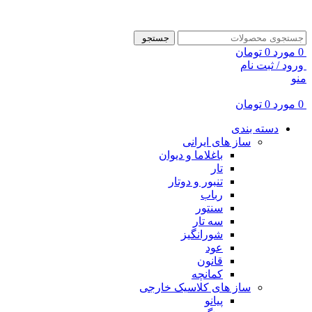
ADD ANYTHING HERE OR JUST REMOVE IT…
جستجو
0
مورد
0
تومان
ورود / ثبت نام
منو
0
مورد
0
تومان
دسته بندی
ساز های ایرانی
باغلاما و دیوان
تار
تنبور و دوتار
رباب
سنتور
سه تار
شورانگیز
عود
قانون
کمانچه
ساز های کلاسیک خارجی
پیانو