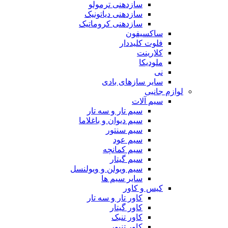
سازدهنی ترمولو
سازدهنی دیاتونیک
سازدهنی کروماتیک
ساکسیفون
فلوت کلیددار
کلارینت
ملودیکا
نی
سایر سازهای بادی
لوازم جانبی
سیم آلات
سیم تار و سه تار
سیم دیوان و باغلاما
سیم سنتور
سیم عود
سیم کمانچه
سیم گیتار
سیم ویولن و ویولنسل
سایر سیم ها
کیس و کاور
کاور تار و سه تار
کاور گیتار
کاور تنبک
کاور تنبور