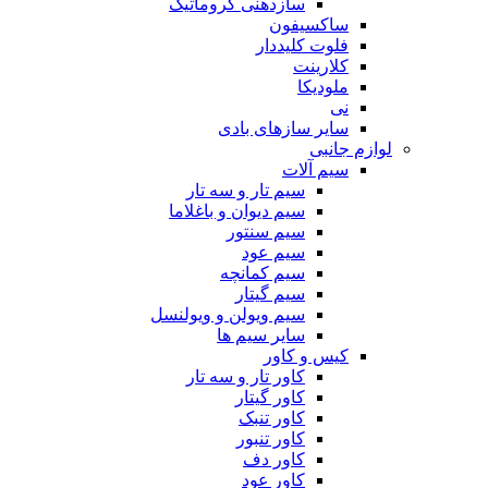
سازدهنی کروماتیک
ساکسیفون
فلوت کلیددار
کلارینت
ملودیکا
نی
سایر سازهای بادی
لوازم جانبی
سیم آلات
سیم تار و سه تار
سیم دیوان و باغلاما
سیم سنتور
سیم عود
سیم کمانچه
سیم گیتار
سیم ویولن و ویولنسل
سایر سیم ها
کیس و کاور
کاور تار و سه تار
کاور گیتار
کاور تنبک
کاور تنبور
کاور دف
کاور عود