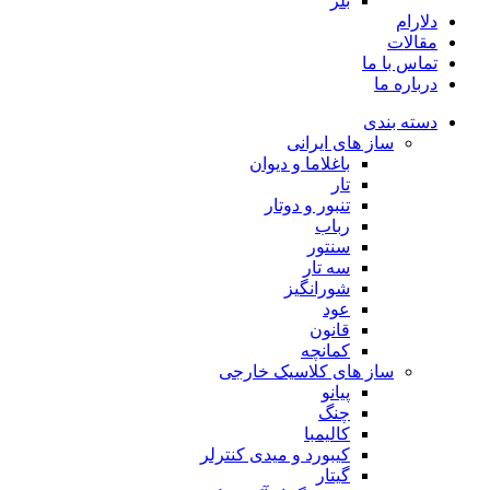
بلز
دلارام
مقالات
تماس با ما
درباره ما
دسته بندی
ساز های ایرانی
باغلاما و دیوان
تار
تنبور و دوتار
رباب
سنتور
سه تار
شورانگیز
عود
قانون
کمانچه
ساز های کلاسیک خارجی
پیانو
چنگ
کالیمبا
کیبورد و میدی کنترلر
گیتار