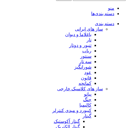
منو
دسته بندی‌ها
دسته بندی
ساز های ایرانی
باغلاما و دیوان
تار
تنبور و دوتار
رباب
سنتور
سه تار
شورانگیز
عود
قانون
کمانچه
ساز های کلاسیک خارجی
پیانو
چنگ
کالیمبا
کیبورد و میدی کنترلر
گیتار
گیتار آکوستیک
گیتار الکتریک