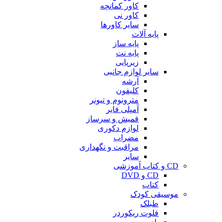
کاور کمانچه
کاور نی
سایر کاورها
پایه آلات
پایه ساز
پایه نت
زیرپایی
سایر لوازم جانبی
آرشه
کلیفون
مترونوم و تیونر
آمپلی فایر
قمیش و سرساز
لوازم دکوری
مضراب
مراقبت و نگهداری
سایر
CD و کتاب آموزشی
CD و DVD
کتاب
موسیقی کودک
طبلک
فلوت ریکوردر