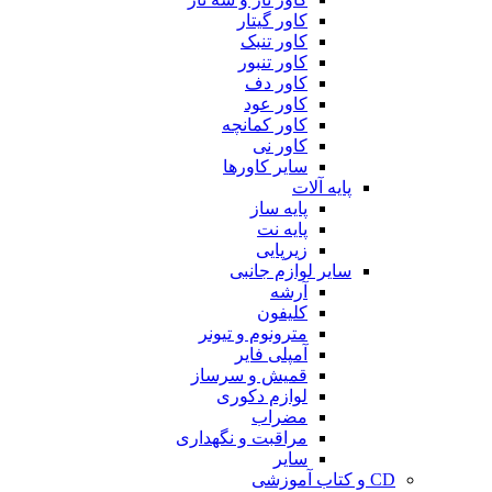
کاور گیتار
کاور تنبک
کاور تنبور
کاور دف
کاور عود
کاور کمانچه
کاور نی
سایر کاورها
پایه آلات
پایه ساز
پایه نت
زیرپایی
سایر لوازم جانبی
آرشه
کلیفون
مترونوم و تیونر
آمپلی فایر
قمیش و سرساز
لوازم دکوری
مضراب
مراقبت و نگهداری
سایر
CD و کتاب آموزشی