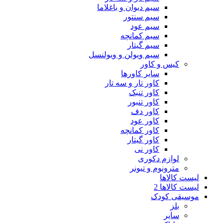
سیم دیوان و باغلاما
سیم سنتور
سیم عود
سیم کمانچه
سیم گیتار
سیم ویولن و ویولنسل
کیس و کاور
سایر کاورها
کاور تار و سه تار
کاور تنبک
کاور تنبور
کاور دف
کاور عود
کاور کمانچه
کاور گیتار
کاور نی
لوازم دکوری
مترونوم و تیونر
لیست کالاها
لیست کالاها 2
موسیقی کودک
بلز
سایر