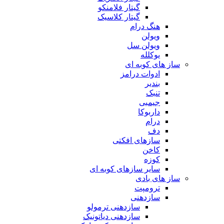
گیتار فلامنکو
گیتار کلاسیک
هنگ درام
ویولن
ویولن سل
یوکلله
ساز های کوبه ای
ادوات درامز
بندیر
تنبک
جیمبی
داربوکا
درام
دف
سازهای افکتی
کاخن
کوزه
سایر سازهای کوبه ای
ساز های بادی
ترومپت
سازدهنی
سازدهنی ترمولو
سازدهنی دیاتونیک