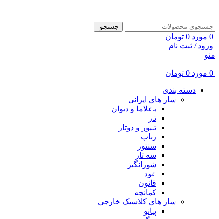
ADD ANYTHING HERE OR JUST REMOVE IT…
جستجو
0
مورد
0
تومان
ورود / ثبت نام
منو
0
مورد
0
تومان
دسته بندی
ساز های ایرانی
باغلاما و دیوان
تار
تنبور و دوتار
رباب
سنتور
سه تار
شورانگیز
عود
قانون
کمانچه
ساز های کلاسیک خارجی
پیانو