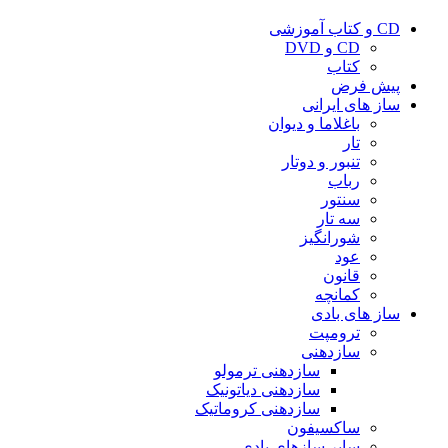
CD و کتاب آموزشی
CD و DVD
کتاب
پیش فرض
ساز های ایرانی
باغلاما و دیوان
تار
تنبور و دوتار
رباب
سنتور
سه تار
شورانگیز
عود
قانون
کمانچه
ساز های بادی
ترومپت
سازدهنی
سازدهنی ترمولو
سازدهنی دیاتونیک
سازدهنی کروماتیک
ساکسیفون
سایر سازهای بادی