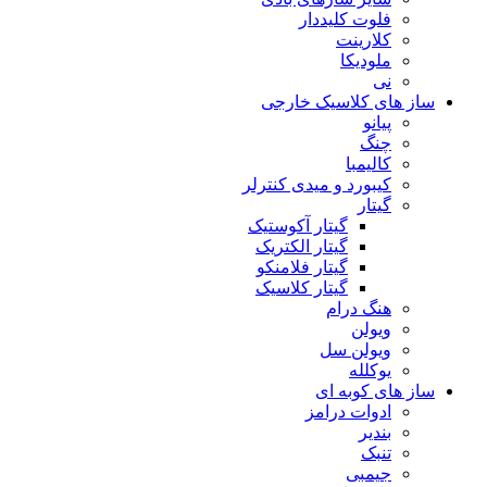
فلوت کلیددار
کلارینت
ملودیکا
نی
ساز های کلاسیک خارجی
پیانو
چنگ
کالیمبا
کیبورد و میدی کنترلر
گیتار
گیتار آکوستیک
گیتار الکتریک
گیتار فلامنکو
گیتار کلاسیک
هنگ درام
ویولن
ویولن سل
یوکلله
ساز های کوبه ای
ادوات درامز
بندیر
تنبک
جیمبی