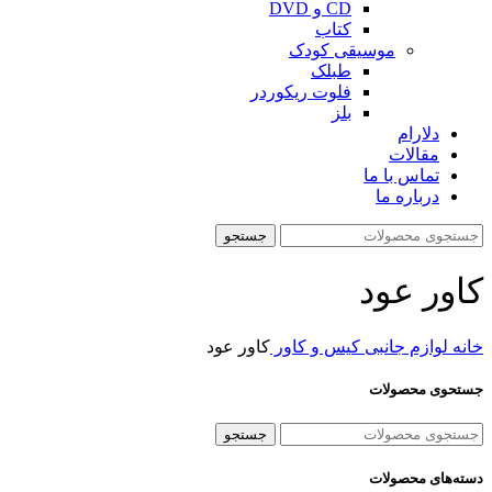
CD و DVD
کتاب
موسیقی کودک
طبلک
فلوت ریکوردر
بلز
دلارام
مقالات
تماس با ما
درباره ما
جستجو
کاور عود
خانه
لوازم جانبی
کیس و کاور
کاور عود
جستحوی محصولات
جستجو
دسته‌های محصولات