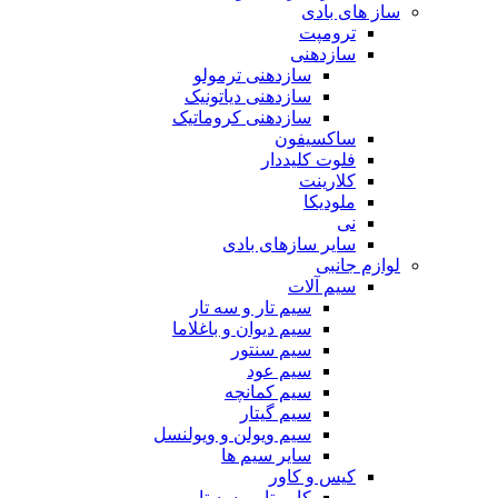
ساز های بادی
ترومپت
سازدهنی
سازدهنی ترمولو
سازدهنی دیاتونیک
سازدهنی کروماتیک
ساکسیفون
فلوت کلیددار
کلارینت
ملودیکا
نی
سایر سازهای بادی
لوازم جانبی
سیم آلات
سیم تار و سه تار
سیم دیوان و باغلاما
سیم سنتور
سیم عود
سیم کمانچه
سیم گیتار
سیم ویولن و ویولنسل
سایر سیم ها
کیس و کاور
کاور تار و سه تار