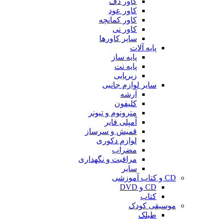
کاور دف
کاور عود
کاور کمانچه
کاور نی
سایر کاورها
پایه آلات
پایه ساز
پایه نت
زیرپایی
سایر لوازم جانبی
آرشه
کلیفون
مترونوم و تیونر
آمپلی فایر
قمیش و سرساز
لوازم دکوری
مضراب
مراقبت و نگهداری
سایر
CD و کتاب آموزشی
CD و DVD
کتاب
موسیقی کودک
طبلک