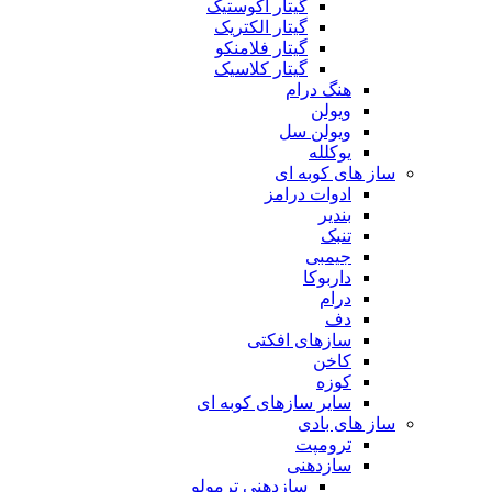
گیتار آکوستیک
گیتار الکتریک
گیتار فلامنکو
گیتار کلاسیک
هنگ درام
ویولن
ویولن سل
یوکلله
ساز های کوبه ای
ادوات درامز
بندیر
تنبک
جیمبی
داربوکا
درام
دف
سازهای افکتی
کاخن
کوزه
سایر سازهای کوبه ای
ساز های بادی
ترومپت
سازدهنی
سازدهنی ترمولو