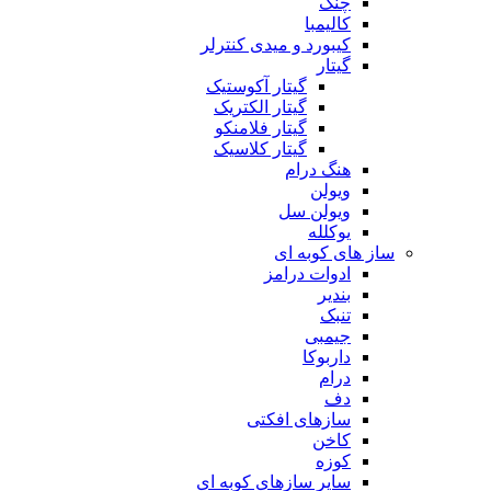
چنگ
کالیمبا
کیبورد و میدی کنترلر
گیتار
گیتار آکوستیک
گیتار الکتریک
گیتار فلامنکو
گیتار کلاسیک
هنگ درام
ویولن
ویولن سل
یوکلله
ساز های کوبه ای
ادوات درامز
بندیر
تنبک
جیمبی
داربوکا
درام
دف
سازهای افکتی
کاخن
کوزه
سایر سازهای کوبه ای