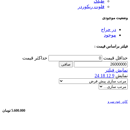
طبلک
فلوت ریکوردر
وضعیت موجودی
در حراج
موجود
فیلتر براساس قیمت :
حداقل قیمت
حداكثر قيمت
صافی
نمایش فیلتر
نمایش
9
12
18
24
کاور عود سرو
5.600.000
تومان
ناموجود