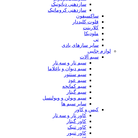
سازدهنی دیاتونیک
سازدهنی کروماتیک
ساکسیفون
فلوت کلیددار
کلارینت
ملودیکا
نی
سایر سازهای بادی
لوازم جانبی
سیم آلات
سیم تار و سه تار
سیم دیوان و باغلاما
سیم سنتور
سیم عود
سیم کمانچه
سیم گیتار
سیم ویولن و ویولنسل
سایر سیم ها
کیس و کاور
کاور تار و سه تار
کاور گیتار
کاور تنبک
کاور تنبور