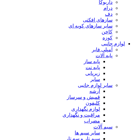
داربوکا
درام
دف
سازهای افکتی
سایر سازهای کوبه ای
کاخن
کوزه
لوازم جانبی
آمپلی فایر
پایه آلات
پایه ساز
پایه نت
زیرپایی
سایر
سایر لوازم جانبی
آرشه
قمیش و سرساز
کلیفون
لوازم نگهداری
مراقبت و نگهداری
مضراب
سیم آلات
سایر سیم ها
سیم تار و سه تار