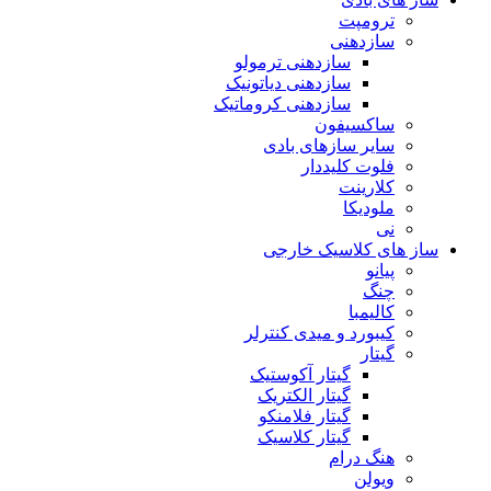
ترومپت
سازدهنی
سازدهنی ترمولو
سازدهنی دیاتونیک
سازدهنی کروماتیک
ساکسیفون
سایر سازهای بادی
فلوت کلیددار
کلارینت
ملودیکا
نی
ساز های کلاسیک خارجی
پیانو
چنگ
کالیمبا
کیبورد و میدی کنترلر
گیتار
گیتار آکوستیک
گیتار الکتریک
گیتار فلامنکو
گیتار کلاسیک
هنگ درام
ویولن