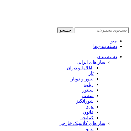
جستجو
منو
دسته بندی‌ها
دسته بندی
ساز های ایرانی
باغلاما و دیوان
تار
تنبور و دوتار
رباب
سنتور
سه تار
شورانگیز
عود
قانون
کمانچه
ساز های کلاسیک خارجی
پیانو