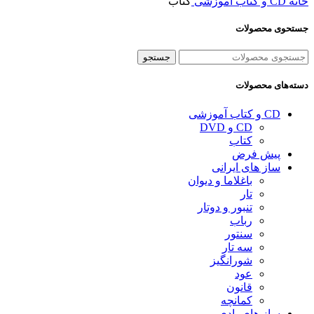
خانه
CD و کتاب آموزشی
کتاب
جستحوی محصولات
جستجو
دسته‌های محصولات
CD و کتاب آموزشی
CD و DVD
کتاب
پیش فرض
ساز های ایرانی
باغلاما و دیوان
تار
تنبور و دوتار
رباب
سنتور
سه تار
شورانگیز
عود
قانون
کمانچه
ساز های بادی