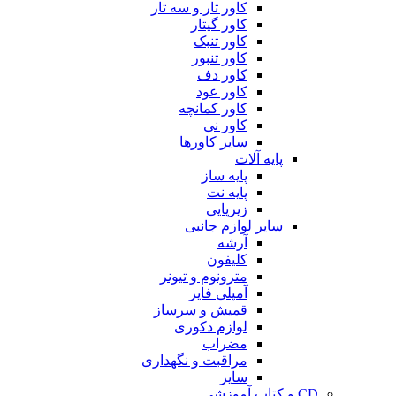
کاور تار و سه تار
کاور گیتار
کاور تنبک
کاور تنبور
کاور دف
کاور عود
کاور کمانچه
کاور نی
سایر کاورها
پایه آلات
پایه ساز
پایه نت
زیرپایی
سایر لوازم جانبی
آرشه
کلیفون
مترونوم و تیونر
آمپلی فایر
قمیش و سرساز
لوازم دکوری
مضراب
مراقبت و نگهداری
سایر
CD و کتاب آموزشی