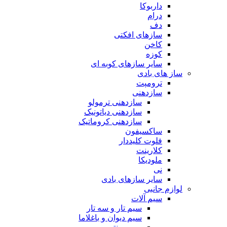
داربوکا
درام
دف
سازهای افکتی
کاخن
کوزه
سایر سازهای کوبه ای
ساز های بادی
ترومپت
سازدهنی
سازدهنی ترمولو
سازدهنی دیاتونیک
سازدهنی کروماتیک
ساکسیفون
فلوت کلیددار
کلارینت
ملودیکا
نی
سایر سازهای بادی
لوازم جانبی
سیم آلات
سیم تار و سه تار
سیم دیوان و باغلاما