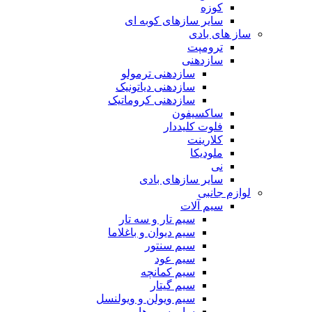
کوزه
سایر سازهای کوبه ای
ساز های بادی
ترومپت
سازدهنی
سازدهنی ترمولو
سازدهنی دیاتونیک
سازدهنی کروماتیک
ساکسیفون
فلوت کلیددار
کلارینت
ملودیکا
نی
سایر سازهای بادی
لوازم جانبی
سیم آلات
سیم تار و سه تار
سیم دیوان و باغلاما
سیم سنتور
سیم عود
سیم کمانچه
سیم گیتار
سیم ویولن و ویولنسل
سایر سیم ها