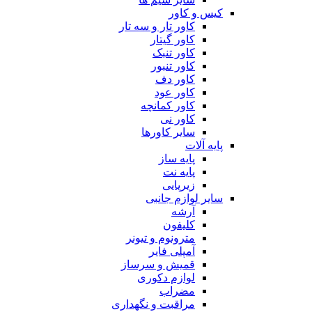
کیس و کاور
کاور تار و سه تار
کاور گیتار
کاور تنبک
کاور تنبور
کاور دف
کاور عود
کاور کمانچه
کاور نی
سایر کاورها
پایه آلات
پایه ساز
پایه نت
زیرپایی
سایر لوازم جانبی
آرشه
کلیفون
مترونوم و تیونر
آمپلی فایر
قمیش و سرساز
لوازم دکوری
مضراب
مراقبت و نگهداری