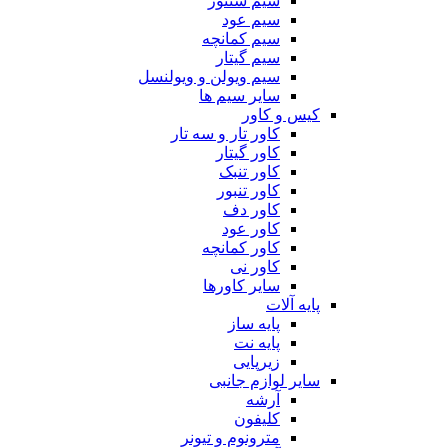
سیم سنتور
سیم عود
سیم کمانچه
سیم گیتار
سیم ویولن و ویولنسل
سایر سیم ها
کیس و کاور
کاور تار و سه تار
کاور گیتار
کاور تنبک
کاور تنبور
کاور دف
کاور عود
کاور کمانچه
کاور نی
سایر کاورها
پایه آلات
پایه ساز
پایه نت
زیرپایی
سایر لوازم جانبی
آرشه
کلیفون
مترونوم و تیونر