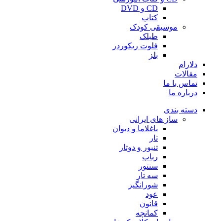
CD و DVD
کتاب
موسیقی کودک
طبلک
فلوت ریکوردر
بلز
دلارام
مقالات
تماس با ما
درباره ما
دسته بندی
ساز های ایرانی
باغلاما و دیوان
تار
تنبور و دوتار
رباب
سنتور
سه تار
شورانگیز
عود
قانون
کمانچه