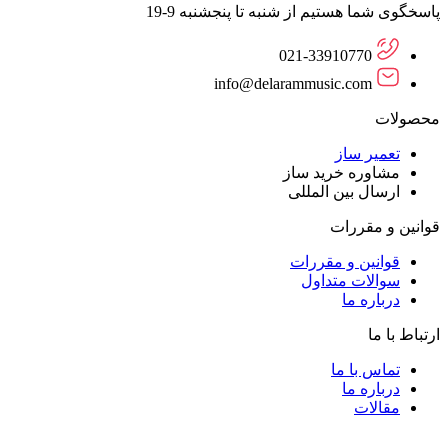
پاسخگوی شما هستیم از شنبه تا پنجشنبه 9-19
021-33910770
info@delarammusic.com
محصولات
تعمیر ساز
مشاوره خرید ساز
ارسال بین المللی
قوانین و مقررات
قوانین و مقررات
سوالات متداول
درباره ما
ارتباط با ما
تماس با ما
درباره ما
مقالات