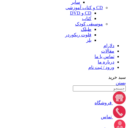
سایر
CD و کتاب آموزشی
CD و DVD
کتاب
موسیقی کودک
طبلک
فلوت ریکوردر
بلز
دلارام
مقالات
تماس با ما
درباره ما
ورود / ثبت نام
سبد خرید
بستن
فروشگاه
تماس