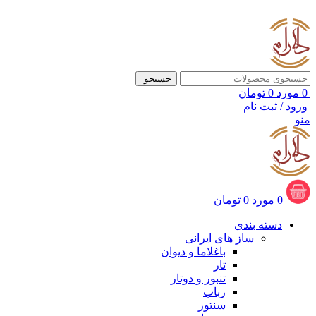
ADD ANYTHING HERE OR JUST REMOVE IT…
جستجو
0
مورد
0
تومان
ورود / ثبت نام
منو
0
مورد
0
تومان
دسته بندی
ساز های ایرانی
باغلاما و دیوان
تار
تنبور و دوتار
رباب
سنتور