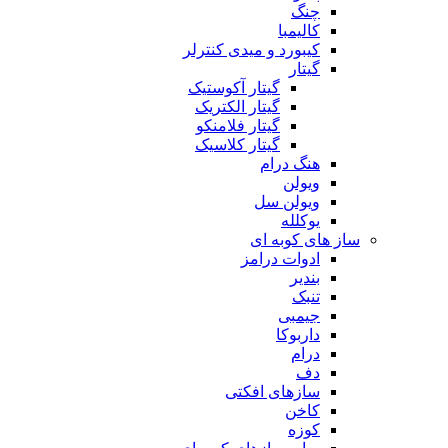
چنگ
کالیمبا
کیبورد و میدی کنترلر
گیتار
گیتار آکوستیک
گیتار الکتریک
گیتار فلامنکو
گیتار کلاسیک
هنگ درام
ویولن
ویولن سل
یوکلله
ساز های کوبه ای
ادوات درامز
بندیر
تنبک
جیمبی
داربوکا
درام
دف
سازهای افکتی
کاخن
کوزه