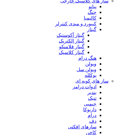
ساز های کلاسیک خارجی
پیانو
چنگ
کالیمبا
کیبورد و میدی کنترلر
گیتار
گیتار آکوستیک
گیتار الکتریک
گیتار فلامنکو
گیتار کلاسیک
هنگ درام
ویولن
ویولن سل
یوکلله
ساز های کوبه ای
ادوات درامز
بندیر
تنبک
جیمبی
داربوکا
درام
دف
سازهای افکتی
کاخن