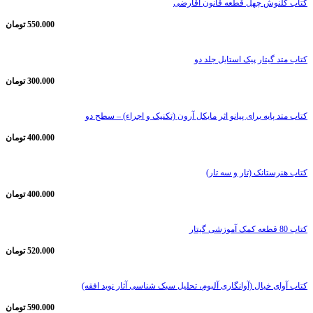
کتاب گلنوش چهل قطعه قانون آقارضی
550.000
تومان
کتاب متد گیتار پیک استایل جلد دو
300.000
تومان
کتاب متد پایه برای پیانو اثر مایکل آرون (تکنیک و اجراء) – سطح دو
400.000
تومان
کتاب هنرستانک (تار و سه تار)
400.000
تومان
کتاب 80 قطعه کمک آموزشی گیتار
520.000
تومان
کتاب آوای خیال (آوانگاری آلبوم، تحلیل سبک شناسی آثار نوید افقه)
590.000
تومان