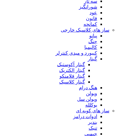
سه تار
شورانگیز
عود
قانون
کمانچه
ساز های کلاسیک خارجی
پیانو
چنگ
کالیمبا
کیبورد و میدی کنترلر
گیتار
گیتار آکوستیک
گیتار الکتریک
گیتار فلامنکو
گیتار کلاسیک
هنگ درام
ویولن
ویولن سل
یوکلله
ساز های کوبه ای
ادوات درامز
بندیر
تنبک
جیمبی