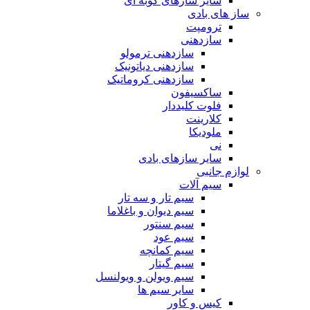
سایر سازهای کوبه ای
ساز های بادی
ترومپت
سازدهنی
سازدهنی ترمولو
سازدهنی دیاتونیک
سازدهنی کروماتیک
ساکسیفون
فلوت کلیددار
کلارینت
ملودیکا
نی
سایر سازهای بادی
لوازم جانبی
سیم آلات
سیم تار و سه تار
سیم دیوان و باغلاما
سیم سنتور
سیم عود
سیم کمانچه
سیم گیتار
سیم ویولن و ویولنسل
سایر سیم ها
کیس و کاور