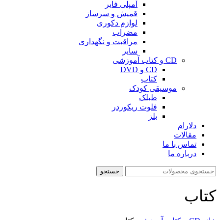
آمپلی فایر
قمیش و سرساز
لوازم دکوری
مضراب
مراقبت و نگهداری
سایر
CD و کتاب آموزشی
CD و DVD
کتاب
موسیقی کودک
طبلک
فلوت ریکوردر
بلز
دلارام
مقالات
تماس با ما
درباره ما
جستجو
کتاب