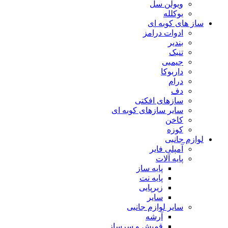
ویولن سل
یوکلله
ساز های کوبه ای
ادوات درامز
بندیر
تنبک
جیمبی
داربوکا
درام
دف
سازهای افکتی
سایر سازهای کوبه ای
کاخن
کوزه
لوازم جانبی
آمپلی فایر
پایه آلات
پایه ساز
پایه نت
زیرپایی
سایر
سایر لوازم جانبی
آرشه
قمیش و سرساز