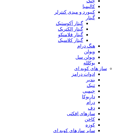
چنگ
کالیمبا
کیبورد و میدی کنترلر
گیتار
گیتار آکوستیک
گیتار الکتریک
گیتار فلامنکو
گیتار کلاسیک
هنگ درام
ویولن
ویولن سل
یوکلله
ساز های کوبه ای
ادوات درامز
بندیر
تنبک
جیمبی
داربوکا
درام
دف
سازهای افکتی
کاخن
کوزه
سایر سازهای کوبه ای