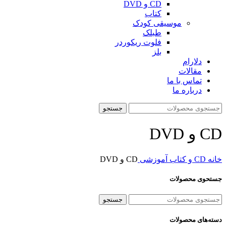
CD و DVD
کتاب
موسیقی کودک
طبلک
فلوت ریکوردر
بلز
دلارام
مقالات
تماس با ما
درباره ما
جستجو
CD و DVD
خانه
CD و کتاب آموزشی
CD و DVD
جستحوی محصولات
جستجو
دسته‌های محصولات