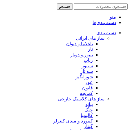
جستجو
منو
دسته بندی‌ها
دسته بندی
ساز های ایرانی
باغلاما و دیوان
تار
تنبور و دوتار
رباب
سنتور
سه تار
شورانگیز
عود
قانون
کمانچه
ساز های کلاسیک خارجی
پیانو
چنگ
کالیمبا
کیبورد و میدی کنترلر
گیتار