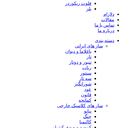
فلوت ریکوردر
بلز
دلارام
مقالات
تماس با ما
درباره ما
دسته بندی
ساز های ایرانی
باغلاما و دیوان
تار
تنبور و دوتار
رباب
سنتور
سه تار
شورانگیز
عود
قانون
کمانچه
ساز های کلاسیک خارجی
پیانو
چنگ
کالیمبا
کیبورد و میدی کنترلر