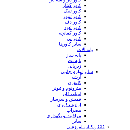
کاور گیتار
کاور تنبک
کاور تنبور
کاور دف
کاور عود
کاور کمانچه
کاور نی
سایر کاورها
پایه آلات
پایه ساز
پایه نت
زیرپایی
سایر لوازم جانبی
آرشه
کلیفون
مترونوم و تیونر
آمپلی فایر
قمیش و سرساز
لوازم دکوری
مضراب
مراقبت و نگهداری
سایر
CD و کتاب آموزشی