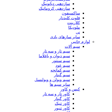
سازدهنی دیاتونیک
سازدهنی کروماتیک
ساکسیفون
فلوت کلیددار
کلارینت
ملودیکا
نی
سایر سازهای بادی
لوازم جانبی
سیم آلات
سیم تار و سه تار
سیم دیوان و باغلاما
سیم سنتور
سیم عود
سیم کمانچه
سیم گیتار
سیم ویولن و ویولنسل
سایر سیم ها
کیس و کاور
کاور تار و سه تار
کاور گیتار
کاور تنبک
کاور تنبور