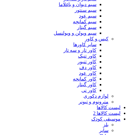
سیم دیوان و باغلاما
سیم سنتور
سیم عود
سیم کمانچه
سیم گیتار
سیم ویولن و ویولنسل
کیس و کاور
سایر کاورها
کاور تار و سه تار
کاور تنبک
کاور تنبور
کاور دف
کاور عود
کاور کمانچه
کاور گیتار
کاور نی
لوازم دکوری
مترونوم و تیونر
لیست کالاها
لیست کالاها 2
موسیقی کودک
بلز
سایر