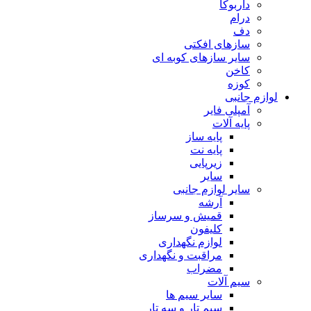
داربوکا
درام
دف
سازهای افکتی
سایر سازهای کوبه ای
کاخن
کوزه
لوازم جانبی
آمپلی فایر
پایه آلات
پایه ساز
پایه نت
زیرپایی
سایر
سایر لوازم جانبی
آرشه
قمیش و سرساز
کلیفون
لوازم نگهداری
مراقبت و نگهداری
مضراب
سیم آلات
سایر سیم ها
سیم تار و سه تار