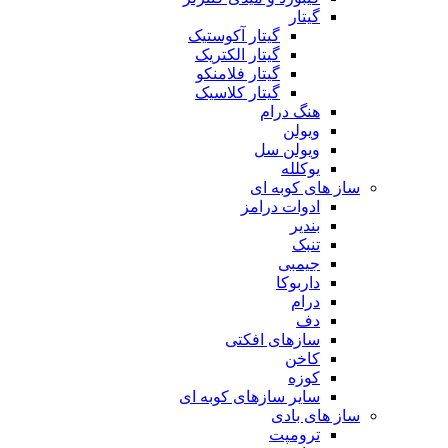
گیتار
گیتار آکوستیک
گیتار الکتریک
گیتار فلامنکو
گیتار کلاسیک
هنگ درام
ویولن
ویولن سل
یوکلله
ساز های کوبه ای
ادوات درامز
بندیر
تنبک
جیمبی
داربوکا
درام
دف
سازهای افکتی
کاخن
کوزه
سایر سازهای کوبه ای
ساز های بادی
ترومپت