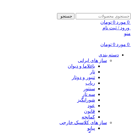
ADD ANYTHING HERE OR JUST REMOVE IT…
جستجو
0
مورد
0
تومان
ورود / ثبت نام
منو
0
مورد
0
تومان
دسته بندی
ساز های ایرانی
باغلاما و دیوان
تار
تنبور و دوتار
رباب
سنتور
سه تار
شورانگیز
عود
قانون
کمانچه
ساز های کلاسیک خارجی
پیانو