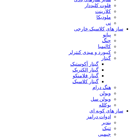
فلوت کلیددار
کلارینت
ملودیکا
نی
ساز های کلاسیک خارجی
پیانو
چنگ
کالیمبا
کیبورد و میدی کنترلر
گیتار
گیتار آکوستیک
گیتار الکتریک
گیتار فلامنکو
گیتار کلاسیک
هنگ درام
ویولن
ویولن سل
یوکلله
ساز های کوبه ای
ادوات درامز
بندیر
تنبک
جیمبی