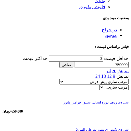
طبلک
فلوت ریکوردر
وضعیت موجودی
در حراج
موجود
فیلتر براساس قیمت :
حداقل قیمت
حداكثر قيمت
صافی
نمایش فیلتر
نمایش
9
12
18
24
سی دی ردیف دوره ابتدایی سنتور فرامرز پایور
650.000
تومان
سی دی تک‌نوازی تنبور نورعلی الهی ۵