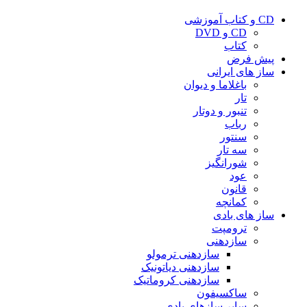
CD و کتاب آموزشی
CD و DVD
کتاب
پیش فرض
ساز های ایرانی
باغلاما و دیوان
تار
تنبور و دوتار
رباب
سنتور
سه تار
شورانگیز
عود
قانون
کمانچه
ساز های بادی
ترومپت
سازدهنی
سازدهنی ترمولو
سازدهنی دیاتونیک
سازدهنی کروماتیک
ساکسیفون
سایر سازهای بادی