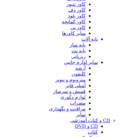
کاور تنبور
کاور دف
کاور عود
کاور کمانچه
کاور نی
سایر کاورها
پایه آلات
پایه ساز
پایه نت
زیرپایی
سایر لوازم جانبی
آرشه
کلیفون
مترونوم و تیونر
آمپلی فایر
قمیش و سرساز
لوازم دکوری
مضراب
مراقبت و نگهداری
سایر
CD و کتاب آموزشی
CD و DVD
کتاب