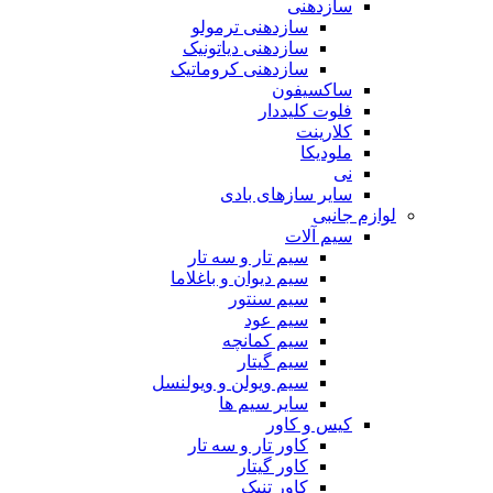
سازدهنی
سازدهنی ترمولو
سازدهنی دیاتونیک
سازدهنی کروماتیک
ساکسیفون
فلوت کلیددار
کلارینت
ملودیکا
نی
سایر سازهای بادی
لوازم جانبی
سیم آلات
سیم تار و سه تار
سیم دیوان و باغلاما
سیم سنتور
سیم عود
سیم کمانچه
سیم گیتار
سیم ویولن و ویولنسل
سایر سیم ها
کیس و کاور
کاور تار و سه تار
کاور گیتار
کاور تنبک