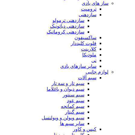
ساز های بادی
ترومپت
سازدهنی
سازدهنی ترمولو
سازدهنی دیاتونیک
سازدهنی کروماتیک
ساکسیفون
فلوت کلیددار
کلارینت
ملودیکا
نی
سایر سازهای بادی
لوازم جانبی
سیم آلات
سیم تار و سه تار
سیم دیوان و باغلاما
سیم سنتور
سیم عود
سیم کمانچه
سیم گیتار
سیم ویولن و ویولنسل
سایر سیم ها
کیس و کاور
کاور تار و سه تار