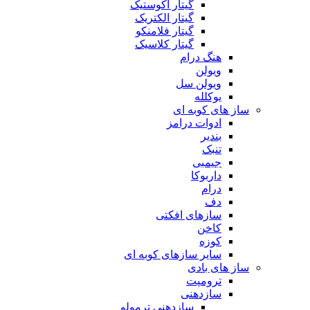
گیتار آکوستیک
گیتار الکتریک
گیتار فلامنکو
گیتار کلاسیک
هنگ درام
ویولن
ویولن سل
یوکلله
ساز های کوبه ای
ادوات درامز
بندیر
تنبک
جیمبی
داربوکا
درام
دف
سازهای افکتی
کاخن
کوزه
سایر سازهای کوبه ای
ساز های بادی
ترومپت
سازدهنی
سازدهنی ترمولو