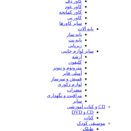
کاور دف
کاور عود
کاور کمانچه
کاور نی
سایر کاورها
پایه آلات
پایه ساز
پایه نت
زیرپایی
سایر لوازم جانبی
آرشه
کلیفون
مترونوم و تیونر
آمپلی فایر
قمیش و سرساز
لوازم دکوری
مضراب
مراقبت و نگهداری
سایر
CD و کتاب آموزشی
CD و DVD
کتاب
موسیقی کودک
طبلک