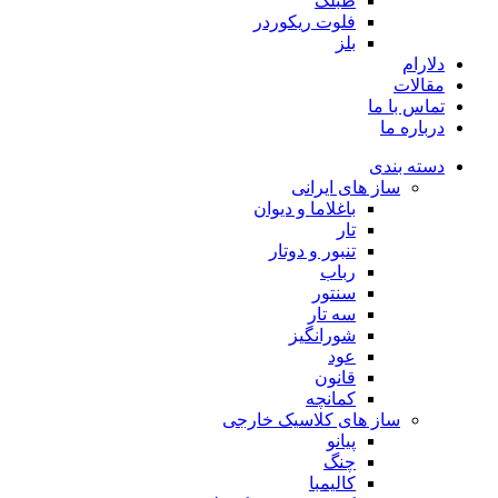
طبلک
فلوت ریکوردر
بلز
دلارام
مقالات
تماس با ما
درباره ما
دسته بندی
ساز های ایرانی
باغلاما و دیوان
تار
تنبور و دوتار
رباب
سنتور
سه تار
شورانگیز
عود
قانون
کمانچه
ساز های کلاسیک خارجی
پیانو
چنگ
کالیمبا