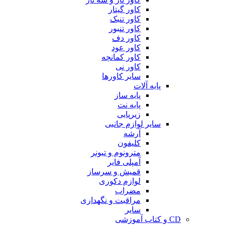
کاور گیتار
کاور تنبک
کاور تنبور
کاور دف
کاور عود
کاور کمانچه
کاور نی
سایر کاورها
پایه آلات
پایه ساز
پایه نت
زیرپایی
سایر لوازم جانبی
آرشه
کلیفون
مترونوم و تیونر
آمپلی فایر
قمیش و سرساز
لوازم دکوری
مضراب
مراقبت و نگهداری
سایر
CD و کتاب آموزشی