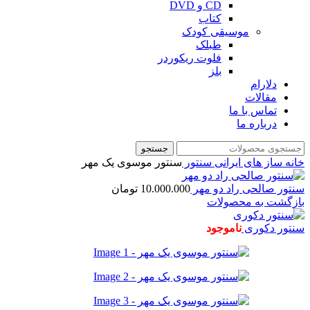
CD و DVD
کتاب
موسیقی کودک
طبلک
فلوت ریکوردر
بلز
دلارام
مقالات
تماس با ما
درباره ما
جستجو
خانه
ساز های ایرانی
سنتور
سنتور موسوی یک مهر
سنتور صالحی راد دو مهر
10.000.000
تومان
بازگشت به محصولات
سنتور دکوری
ناموجود