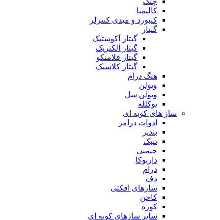
چنگ
کالیمبا
کیبورد و میدی کنترلر
گیتار
گیتار آکوستیک
گیتار الکتریک
گیتار فلامنکو
گیتار کلاسیک
هنگ درام
ویولن
ویولن سل
یوکلله
ساز های کوبه ای
ادوات درامز
بندیر
تنبک
جیمبی
داربوکا
درام
دف
سازهای افکتی
کاخن
کوزه
سایر سازهای کوبه ای