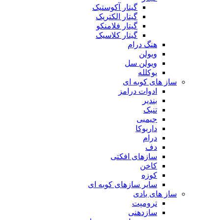
گیتار آکوستیک
گیتار الکتریک
گیتار فلامنکو
گیتار کلاسیک
هنگ درام
ویولن
ویولن سل
یوکلله
ساز های کوبه ای
ادوات درامز
بندیر
تنبک
جیمبی
داربوکا
درام
دف
سازهای افکتی
کاخن
کوزه
سایر سازهای کوبه ای
ساز های بادی
ترومپت
سازدهنی