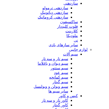
سازدهنی
سازدهنی ترمولو
سازدهنی دیاتونیک
سازدهنی کروماتیک
ساکسیفون
فلوت کلیددار
کلارینت
ملودیکا
نی
سایر سازهای بادی
لوازم جانبی
سیم آلات
سیم تار و سه تار
سیم دیوان و باغلاما
سیم سنتور
سیم عود
سیم کمانچه
سیم گیتار
سیم ویولن و ویولنسل
سایر سیم ها
کیس و کاور
کاور تار و سه تار
کاور گیتار