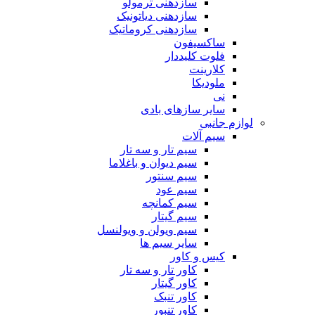
سازدهنی ترمولو
سازدهنی دیاتونیک
سازدهنی کروماتیک
ساکسیفون
فلوت کلیددار
کلارینت
ملودیکا
نی
سایر سازهای بادی
لوازم جانبی
سیم آلات
سیم تار و سه تار
سیم دیوان و باغلاما
سیم سنتور
سیم عود
سیم کمانچه
سیم گیتار
سیم ویولن و ویولنسل
سایر سیم ها
کیس و کاور
کاور تار و سه تار
کاور گیتار
کاور تنبک
کاور تنبور