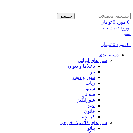
ADD ANYTHING HERE OR JUST REMOVE IT…
جستجو
0
مورد
0
تومان
ورود / ثبت نام
منو
0
مورد
0
تومان
دسته بندی
ساز های ایرانی
باغلاما و دیوان
تار
تنبور و دوتار
رباب
سنتور
سه تار
شورانگیز
عود
قانون
کمانچه
ساز های کلاسیک خارجی
پیانو