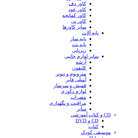
کاور دف
کاور عود
کاور کمانچه
کاور نی
سایر کاورها
پایه آلات
پایه ساز
پایه نت
زیرپایی
سایر لوازم جانبی
آرشه
کلیفون
مترونوم و تیونر
آمپلی فایر
قمیش و سرساز
لوازم دکوری
مضراب
مراقبت و نگهداری
سایر
CD و کتاب آموزشی
CD و DVD
کتاب
موسیقی کودک