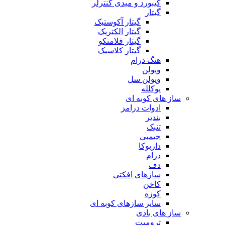
کیبورد و میدی کنترلر
گیتار
گیتار آکوستیک
گیتار الکتریک
گیتار فلامنکو
گیتار کلاسیک
هنگ درام
ویولن
ویولن سل
یوکلله
ساز های کوبه ای
ادوات درامز
بندیر
تنبک
جیمبی
داربوکا
درام
دف
سازهای افکتی
کاخن
کوزه
سایر سازهای کوبه ای
ساز های بادی
ترومپت