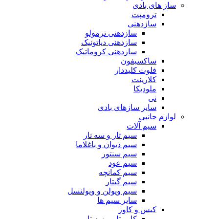
ساز های بادی
ترومپت
سازدهنی
سازدهنی ترمولو
سازدهنی دیاتونیک
سازدهنی کروماتیک
ساکسیفون
فلوت کلیددار
کلارینت
ملودیکا
نی
سایر سازهای بادی
لوازم جانبی
سیم آلات
سیم تار و سه تار
سیم دیوان و باغلاما
سیم سنتور
سیم عود
سیم کمانچه
سیم گیتار
سیم ویولن و ویولنسل
سایر سیم ها
کیس و کاور
کاور تار و سه تار