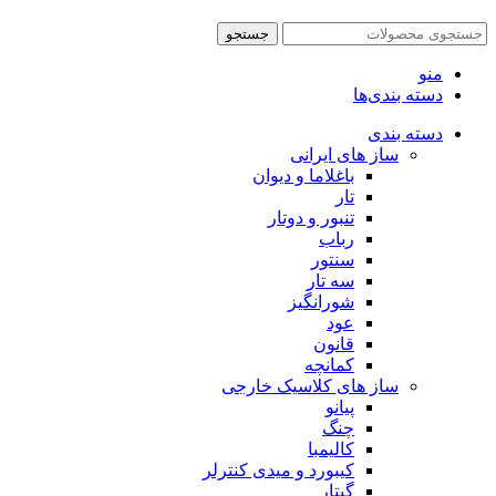
جستجو
منو
دسته بندی‌ها
دسته بندی
ساز های ایرانی
باغلاما و دیوان
تار
تنبور و دوتار
رباب
سنتور
سه تار
شورانگیز
عود
قانون
کمانچه
ساز های کلاسیک خارجی
پیانو
چنگ
کالیمبا
کیبورد و میدی کنترلر
گیتار