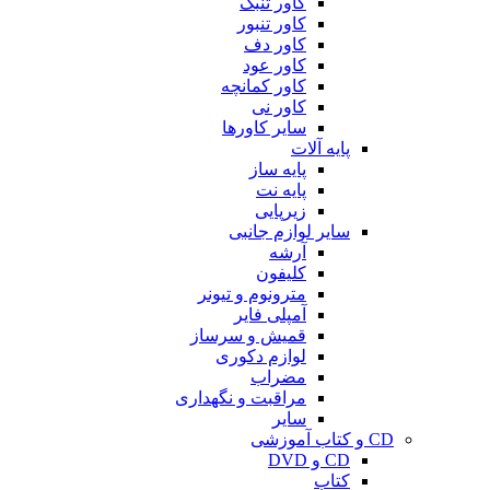
کاور تنبک
کاور تنبور
کاور دف
کاور عود
کاور کمانچه
کاور نی
سایر کاورها
پایه آلات
پایه ساز
پایه نت
زیرپایی
سایر لوازم جانبی
آرشه
کلیفون
مترونوم و تیونر
آمپلی فایر
قمیش و سرساز
لوازم دکوری
مضراب
مراقبت و نگهداری
سایر
CD و کتاب آموزشی
CD و DVD
کتاب