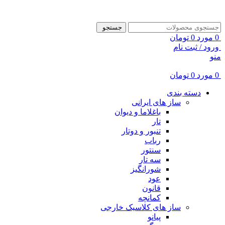
ADD ANYTHING HERE OR JUST REMOVE IT…
جستجو
0
مورد
0
تومان
ورود / ثبت نام
منو
0
مورد
0
تومان
دسته بندی
ساز های ایرانی
باغلاما و دیوان
تار
تنبور و دوتار
رباب
سنتور
سه تار
شورانگیز
عود
قانون
کمانچه
ساز های کلاسیک خارجی
پیانو