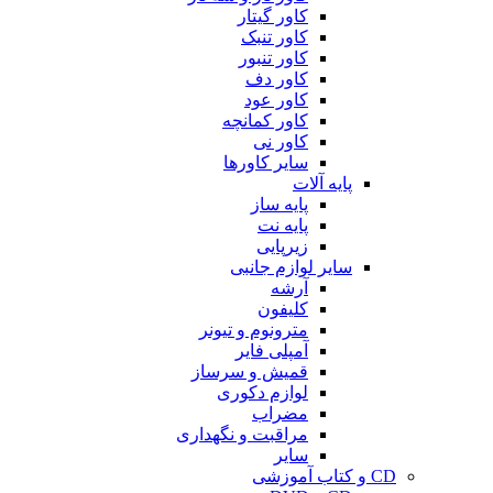
کاور گیتار
کاور تنبک
کاور تنبور
کاور دف
کاور عود
کاور کمانچه
کاور نی
سایر کاورها
پایه آلات
پایه ساز
پایه نت
زیرپایی
سایر لوازم جانبی
آرشه
کلیفون
مترونوم و تیونر
آمپلی فایر
قمیش و سرساز
لوازم دکوری
مضراب
مراقبت و نگهداری
سایر
CD و کتاب آموزشی