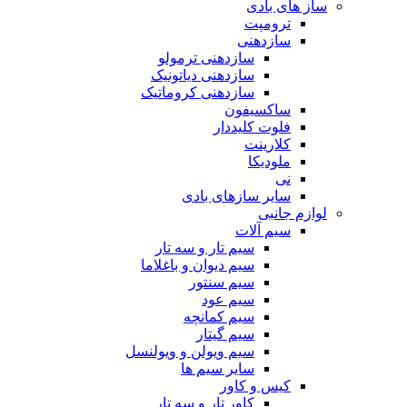
ساز های بادی
ترومپت
سازدهنی
سازدهنی ترمولو
سازدهنی دیاتونیک
سازدهنی کروماتیک
ساکسیفون
فلوت کلیددار
کلارینت
ملودیکا
نی
سایر سازهای بادی
لوازم جانبی
سیم آلات
سیم تار و سه تار
سیم دیوان و باغلاما
سیم سنتور
سیم عود
سیم کمانچه
سیم گیتار
سیم ویولن و ویولنسل
سایر سیم ها
کیس و کاور
کاور تار و سه تار