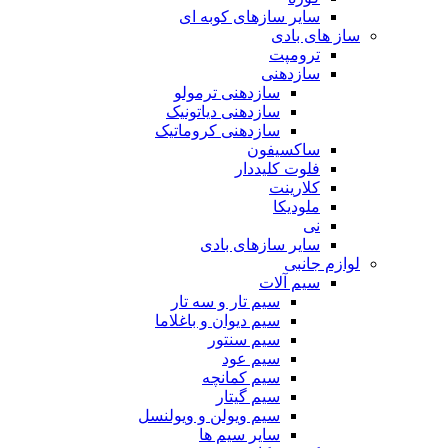
سایر سازهای کوبه ای
ساز های بادی
ترومپت
سازدهنی
سازدهنی ترمولو
سازدهنی دیاتونیک
سازدهنی کروماتیک
ساکسیفون
فلوت کلیددار
کلارینت
ملودیکا
نی
سایر سازهای بادی
لوازم جانبی
سیم آلات
سیم تار و سه تار
سیم دیوان و باغلاما
سیم سنتور
سیم عود
سیم کمانچه
سیم گیتار
سیم ویولن و ویولنسل
سایر سیم ها