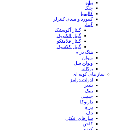
پیانو
چنگ
کالیمبا
کیبورد و میدی کنترلر
گیتار
گیتار آکوستیک
گیتار الکتریک
گیتار فلامنکو
گیتار کلاسیک
هنگ درام
ویولن
ویولن سل
یوکلله
ساز های کوبه ای
ادوات درامز
بندیر
تنبک
جیمبی
داربوکا
درام
دف
سازهای افکتی
کاخن
کوزه