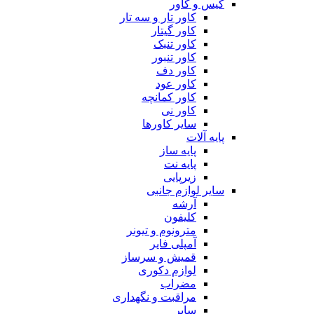
کیس و کاور
کاور تار و سه تار
کاور گیتار
کاور تنبک
کاور تنبور
کاور دف
کاور عود
کاور کمانچه
کاور نی
سایر کاورها
پایه آلات
پایه ساز
پایه نت
زیرپایی
سایر لوازم جانبی
آرشه
کلیفون
مترونوم و تیونر
آمپلی فایر
قمیش و سرساز
لوازم دکوری
مضراب
مراقبت و نگهداری
سایر