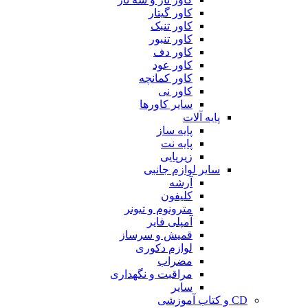
کاور گیتار
کاور تنبک
کاور تنبور
کاور دف
کاور عود
کاور کمانچه
کاور نی
سایر کاورها
پایه آلات
پایه ساز
پایه نت
زیرپایی
سایر لوازم جانبی
آرشه
کلیفون
مترونوم و تیونر
آمپلی فایر
قمیش و سرساز
لوازم دکوری
مضراب
مراقبت و نگهداری
سایر
CD و کتاب آموزشی