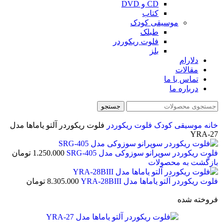
CD و DVD
کتاب
موسیقی کودک
طبلک
فلوت ریکوردر
بلز
دلارام
مقالات
تماس با ما
درباره ما
جستجو
خانه
موسیقی کودک
فلوت ریکوردر
فلوت ریکوردر آلتو یاماها مدل
YRA-27
فلوت ریکوردر سوپرانو سوزوکی مدل SRG-405
1.250.000
تومان
بازگشت به محصولات
فلوت ریکوردر آلتو یاماها مدل YRA-28BIII
8.305.000
تومان
فروخته شده