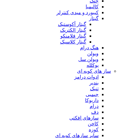
چنگ
کالیمبا
کیبورد و میدی کنترلر
گیتار
گیتار آکوستیک
گیتار الکتریک
گیتار فلامنکو
گیتار کلاسیک
هنگ درام
ویولن
ویولن سل
یوکلله
ساز های کوبه ای
ادوات درامز
بندیر
تنبک
جیمبی
داربوکا
درام
دف
سازهای افکتی
کاخن
کوزه
سایر سازهای کوبه ای