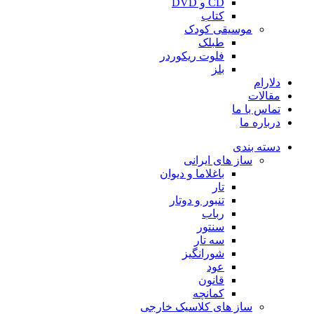
CD و DVD
کتاب
موسیقی کودک
طبلک
فلوت ریکوردر
بلز
دلارام
مقالات
تماس با ما
درباره ما
دسته بندی
ساز های ایرانی
باغلاما و دیوان
تار
تنبور و دوتار
رباب
سنتور
سه تار
شورانگیز
عود
قانون
کمانچه
ساز های کلاسیک خارجی