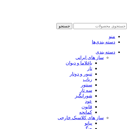
جستجو
منو
دسته بندی‌ها
دسته بندی
ساز های ایرانی
باغلاما و دیوان
تار
تنبور و دوتار
رباب
سنتور
سه تار
شورانگیز
عود
قانون
کمانچه
ساز های کلاسیک خارجی
پیانو
چنگ