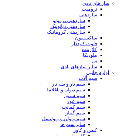
ساز های بادی
ترومپت
سازدهنی
سازدهنی ترمولو
سازدهنی دیاتونیک
سازدهنی کروماتیک
ساکسیفون
فلوت کلیددار
کلارینت
ملودیکا
نی
سایر سازهای بادی
لوازم جانبی
سیم آلات
سیم تار و سه تار
سیم دیوان و باغلاما
سیم سنتور
سیم عود
سیم کمانچه
سیم گیتار
سیم ویولن و ویولنسل
سایر سیم ها
کیس و کاور
کاور تار و سه تار