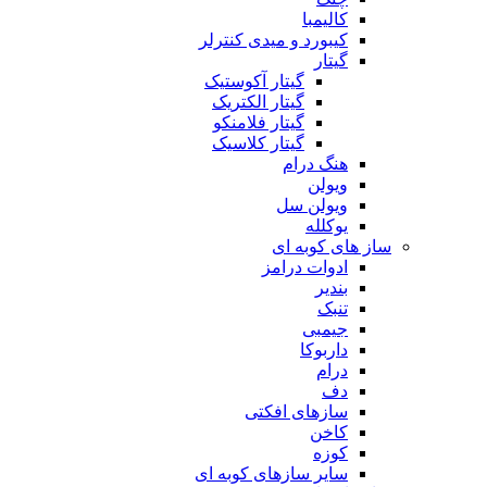
کالیمبا
کیبورد و میدی کنترلر
گیتار
گیتار آکوستیک
گیتار الکتریک
گیتار فلامنکو
گیتار کلاسیک
هنگ درام
ویولن
ویولن سل
یوکلله
ساز های کوبه ای
ادوات درامز
بندیر
تنبک
جیمبی
داربوکا
درام
دف
سازهای افکتی
کاخن
کوزه
سایر سازهای کوبه ای