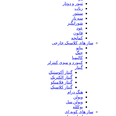
تنبور و دوتار
رباب
سنتور
سه تار
شورانگیز
عود
قانون
کمانچه
ساز های کلاسیک خارجی
پیانو
چنگ
کالیمبا
کیبورد و میدی کنترلر
گیتار
گیتار آکوستیک
گیتار الکتریک
گیتار فلامنکو
گیتار کلاسیک
هنگ درام
ویولن
ویولن سل
یوکلله
ساز های کوبه ای