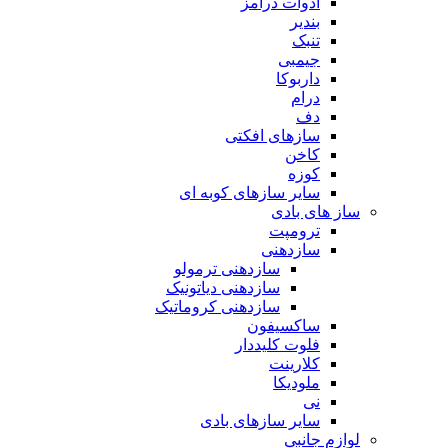
ادوات درامز
بندیر
تنبک
جیمبی
داربوکا
درام
دف
سازهای افکتی
کاخن
کوزه
سایر سازهای کوبه ای
ساز های بادی
ترومپت
سازدهنی
سازدهنی ترمولو
سازدهنی دیاتونیک
سازدهنی کروماتیک
ساکسیفون
فلوت کلیددار
کلارینت
ملودیکا
نی
سایر سازهای بادی
لوازم جانبی