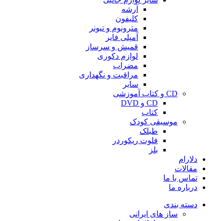
آرشه
کلیفون
مترونوم و تیونر
آمپلی فایر
قمیش و سرساز
لوازم دکوری
مضراب
مراقبت و نگهداری
سایر
CD و کتاب آموزشی
CD و DVD
کتاب
موسیقی کودک
طبلک
فلوت ریکوردر
بلز
دلارام
مقالات
تماس با ما
درباره ما
دسته بندی
ساز های ایرانی