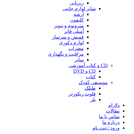
زیرپایی
سایر لوازم جانبی
آرشه
کلیفون
مترونوم و تیونر
آمپلی فایر
قمیش و سرساز
لوازم دکوری
مضراب
مراقبت و نگهداری
سایر
CD و کتاب آموزشی
CD و DVD
کتاب
موسیقی کودک
طبلک
فلوت ریکوردر
بلز
دلارام
مقالات
تماس با ما
درباره ما
ورود / ثبت نام