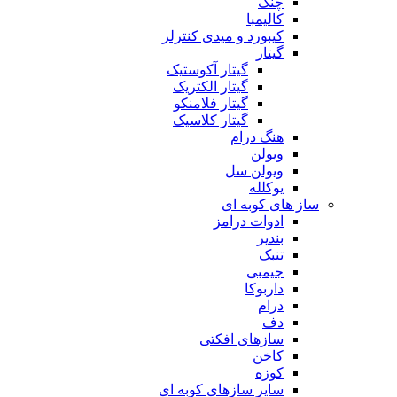
چنگ
کالیمبا
کیبورد و میدی کنترلر
گیتار
گیتار آکوستیک
گیتار الکتریک
گیتار فلامنکو
گیتار کلاسیک
هنگ درام
ویولن
ویولن سل
یوکلله
ساز های کوبه ای
ادوات درامز
بندیر
تنبک
جیمبی
داربوکا
درام
دف
سازهای افکتی
کاخن
کوزه
سایر سازهای کوبه ای