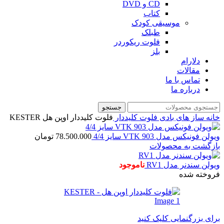
CD و DVD
کتاب
موسیقی کودک
طبلک
فلوت ریکوردر
بلز
دلارام
مقالات
تماس با ما
درباره ما
جستجو
خانه
ساز های بادی
فلوت کلیددار
فلوت کلیددار اوپن هل KESTER
ویولن فونیکس مدل VTK 903 سایز 4/4
78.500.000
تومان
بازگشت به محصولات
ویولن سندنر مدل RV1
ناموجود
فروخته شده
برای بزرگنمایی کلیک کنید