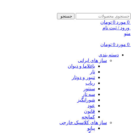
ADD ANYTHING HERE OR JUST REMOVE IT…
جستجو
0
مورد
0
تومان
ورود / ثبت نام
منو
0
مورد
0
تومان
دسته بندی
ساز های ایرانی
باغلاما و دیوان
تار
تنبور و دوتار
رباب
سنتور
سه تار
شورانگیز
عود
قانون
کمانچه
ساز های کلاسیک خارجی
پیانو