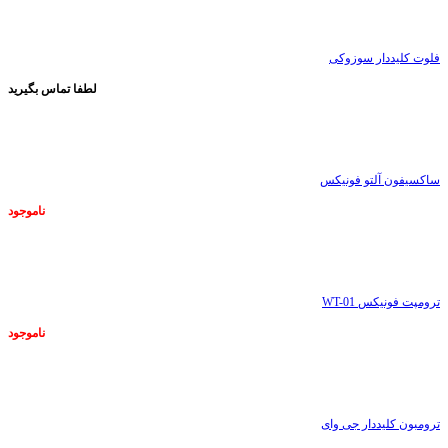
ناموجود
فلوت کلیددار سوزوکی
لطفا تماس بگیرید
ناموجود
ساکسیفون آلتو فونیکس
ناموجود
ناموجود
ترومپت فونیکس WT-01
ناموجود
ناموجود
ترومبون کلیددار جی وای