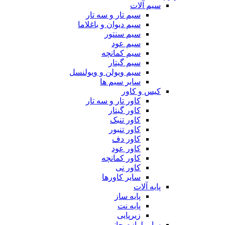
سیم آلات
سیم تار و سه تار
سیم دیوان و باغلاما
سیم سنتور
سیم عود
سیم کمانچه
سیم گیتار
سیم ویولن و ویولنسل
سایر سیم ها
کیس و کاور
کاور تار و سه تار
کاور گیتار
کاور تنبک
کاور تنبور
کاور دف
کاور عود
کاور کمانچه
کاور نی
سایر کاورها
پایه آلات
پایه ساز
پایه نت
زیرپایی
سایر لوازم جانبی