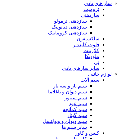
ساز های بادی
ترومپت
سازدهنی
سازدهنی ترمولو
سازدهنی دیاتونیک
سازدهنی کروماتیک
ساکسیفون
فلوت کلیددار
کلارینت
ملودیکا
نی
سایر سازهای بادی
لوازم جانبی
سیم آلات
سیم تار و سه تار
سیم دیوان و باغلاما
سیم سنتور
سیم عود
سیم کمانچه
سیم گیتار
سیم ویولن و ویولنسل
سایر سیم ها
کیس و کاور
کاور تار و سه تار