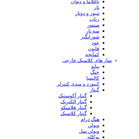
باغلاما و دیوان
تار
تنبور و دوتار
رباب
سنتور
سه تار
شورانگیز
عود
قانون
کمانچه
ساز های کلاسیک خارجی
پیانو
چنگ
کالیمبا
کیبورد و میدی کنترلر
گیتار
گیتار آکوستیک
گیتار الکتریک
گیتار فلامنکو
گیتار کلاسیک
هنگ درام
ویولن
ویولن سل
یوکلله