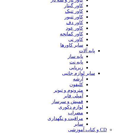
کاور گیتار
کاور تنبک
کاور تنبور
کاور دف
کاور عود
کاور کمانچه
کاور نی
سایر کاورها
پایه آلات
پایه ساز
پایه نت
زیرپایی
سایر لوازم جانبی
آرشه
کلیفون
مترونوم و تیونر
آمپلی فایر
قمیش و سرساز
لوازم دکوری
مضراب
مراقبت و نگهداری
سایر
CD و کتاب آموزشی