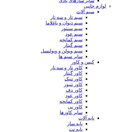
سایر سازهای بادی
لوازم جانبی
سیم آلات
سیم تار و سه تار
سیم دیوان و باغلاما
سیم سنتور
سیم عود
سیم کمانچه
سیم گیتار
سیم ویولن و ویولنسل
سایر سیم ها
کیس و کاور
کاور تار و سه تار
کاور گیتار
کاور تنبک
کاور تنبور
کاور دف
کاور عود
کاور کمانچه
کاور نی
سایر کاورها
پایه آلات
پایه ساز
پایه نت