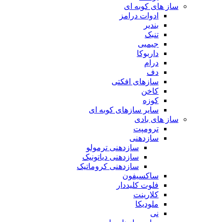
ساز های کوبه ای
ادوات درامز
بندیر
تنبک
جیمبی
داربوکا
درام
دف
سازهای افکتی
کاخن
کوزه
سایر سازهای کوبه ای
ساز های بادی
ترومپت
سازدهنی
سازدهنی ترمولو
سازدهنی دیاتونیک
سازدهنی کروماتیک
ساکسیفون
فلوت کلیددار
کلارینت
ملودیکا
نی