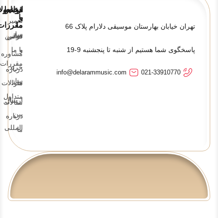
قوانین
ارتباط
محصولا
و
با
تعمیر
ما
مقررات
تهران خیابان بهارستان موسیقی دلارام پلاک 66
ساز
تماس
قوانین
پاسخگوی شما هستیم از شنبه تا پنجشنبه 9-19
و
با ما
مشاوره
مقررات
خرید
درباره
info@delarammusic.com
021-33910770
ساز
ما
سوالات
متداول
ارسال
مقالات
بین
درباره
المللی
ما