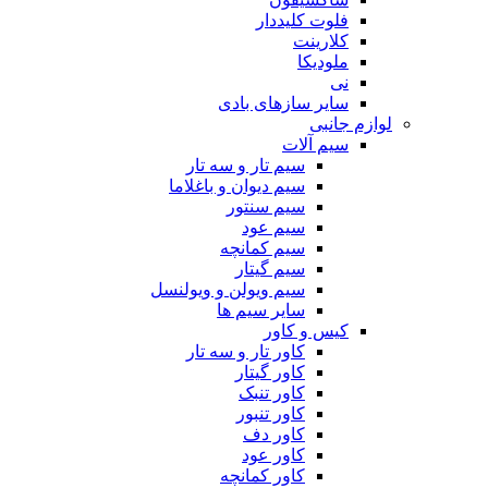
فلوت کلیددار
کلارینت
ملودیکا
نی
سایر سازهای بادی
لوازم جانبی
سیم آلات
سیم تار و سه تار
سیم دیوان و باغلاما
سیم سنتور
سیم عود
سیم کمانچه
سیم گیتار
سیم ویولن و ویولنسل
سایر سیم ها
کیس و کاور
کاور تار و سه تار
کاور گیتار
کاور تنبک
کاور تنبور
کاور دف
کاور عود
کاور کمانچه