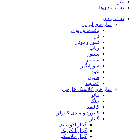
منو
دسته بندی‌ها
دسته بندی
ساز های ایرانی
باغلاما و دیوان
تار
تنبور و دوتار
رباب
سنتور
سه تار
شورانگیز
عود
قانون
کمانچه
ساز های کلاسیک خارجی
پیانو
چنگ
کالیمبا
کیبورد و میدی کنترلر
گیتار
گیتار آکوستیک
گیتار الکتریک
گیتار فلامنکو