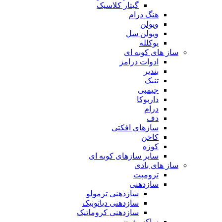
گیتار کلاسیک
هنگ درام
ویولن
ویولن سل
یوکلله
ساز های کوبه ای
ادوات درامز
بندیر
تنبک
جیمبی
داربوکا
درام
دف
سازهای افکتی
کاخن
کوزه
سایر سازهای کوبه ای
ساز های بادی
ترومپت
سازدهنی
سازدهنی ترمولو
سازدهنی دیاتونیک
سازدهنی کروماتیک
ساکسیفون