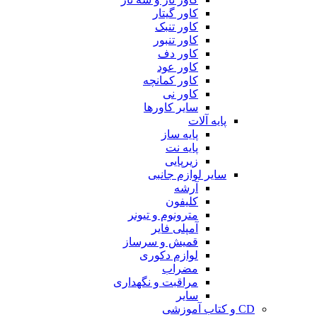
کاور گیتار
کاور تنبک
کاور تنبور
کاور دف
کاور عود
کاور کمانچه
کاور نی
سایر کاورها
پایه آلات
پایه ساز
پایه نت
زیرپایی
سایر لوازم جانبی
آرشه
کلیفون
مترونوم و تیونر
آمپلی فایر
قمیش و سرساز
لوازم دکوری
مضراب
مراقبت و نگهداری
سایر
CD و کتاب آموزشی