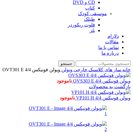
CD و DVD
کتاب
موسیقی کودک
طبلک
فلوت ریکوردر
بلز
دلارام
مقالات
تماس با ما
درباره ما
جستجو
خانه
ساز های کلاسیک خارجی
ویولن
ویولن فونیکس 4/4 OVT301 E
ویولن فونیکس OVS303 E 4/4
ناموجود
بازگشت به محصولات
ویولن فونیکس VP101 H 4/4
ناموجود