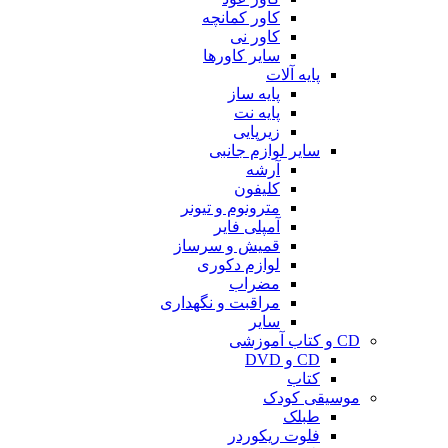
کاور کمانچه
کاور نی
سایر کاورها
پایه آلات
پایه ساز
پایه نت
زیرپایی
سایر لوازم جانبی
آرشه
کلیفون
مترونوم و تیونر
آمپلی فایر
قمیش و سرساز
لوازم دکوری
مضراب
مراقبت و نگهداری
سایر
CD و کتاب آموزشی
CD و DVD
کتاب
موسیقی کودک
طبلک
فلوت ریکوردر