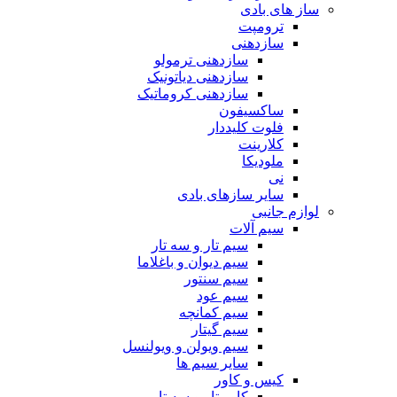
ساز های بادی
ترومپت
سازدهنی
سازدهنی ترمولو
سازدهنی دیاتونیک
سازدهنی کروماتیک
ساکسیفون
فلوت کلیددار
کلارینت
ملودیکا
نی
سایر سازهای بادی
لوازم جانبی
سیم آلات
سیم تار و سه تار
سیم دیوان و باغلاما
سیم سنتور
سیم عود
سیم کمانچه
سیم گیتار
سیم ویولن و ویولنسل
سایر سیم ها
کیس و کاور
کاور تار و سه تار