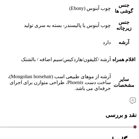
جنس
چوب آبنوس (Ebony)
گوشی ها
جنس
چوب آبنوس یا پالیسندر- بسته به سری تولید
زیرچانه
آرشه
دارد
اقلام همراه
آرشه /کلیفون/هاردکیس/سیم اضافه / بالشتک
آرشه از موهای طبیعی اسب (Mongolian horsehair)،
سایر
ساخت دست Phoenix، طراحی متوازن برای اجرای
مشخصات
حرفه‌ای می باشد.
نقد و بررسی