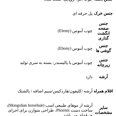
جنس خرک
پل حرفه ای
جنس
صفحه
چوب آبنوس (Ebony)
انگشت
گذاری
جنس
چوب آبنوس (Ebony)
گوشی ها
جنس
چوب آبنوس یا پالیسندر- بسته به سری تولید
زیرچانه
آرشه
دارد
اقلام همراه
آرشه /کلیفون/هاردکیس/سیم اضافه / بالشتک
آرشه از موهای طبیعی اسب (Mongolian horsehair)،
سایر
ساخت دست Phoenix، طراحی متوازن برای اجرای
مشخصات
حرفه‌ای می باشد.