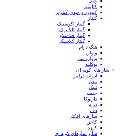
چنگ
کالیمبا
کیبورد و میدی کنترلر
گیتار
گیتار آکوستیک
گیتار الکتریک
گیتار فلامنکو
گیتار کلاسیک
هنگ درام
ویولن
ویولن سل
یوکلله
ساز های کوبه ای
ادوات درامز
بندیر
تنبک
جیمبی
داربوکا
درام
دف
سازهای افکتی
کاخن
کوزه
سایر سازهای کوبه ای