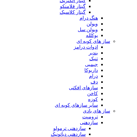
گیتار الکتریک
گیتار فلامنکو
گیتار کلاسیک
هنگ درام
ویولن
ویولن سل
یوکلله
ساز های کوبه ای
ادوات درامز
بندیر
تنبک
جیمبی
داربوکا
درام
دف
سازهای افکتی
کاخن
کوزه
سایر سازهای کوبه ای
ساز های بادی
ترومپت
سازدهنی
سازدهنی ترمولو
سازدهنی دیاتونیک