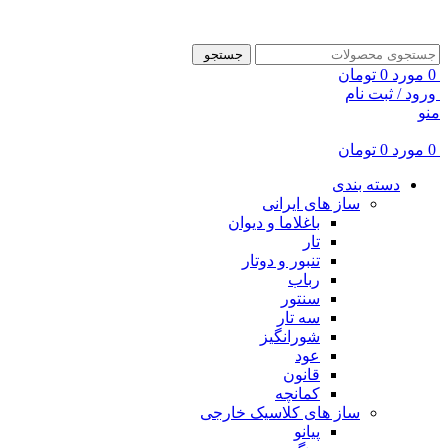
ADD ANYTHING HERE OR JUST REMOVE IT…
جستجو
0
مورد
0
تومان
ورود / ثبت نام
منو
0
مورد
0
تومان
دسته بندی
ساز های ایرانی
باغلاما و دیوان
تار
تنبور و دوتار
رباب
سنتور
سه تار
شورانگیز
عود
قانون
کمانچه
ساز های کلاسیک خارجی
پیانو