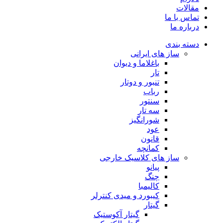
مقالات
تماس با ما
درباره ما
دسته بندی
ساز های ایرانی
باغلاما و دیوان
تار
تنبور و دوتار
رباب
سنتور
سه تار
شورانگیز
عود
قانون
کمانچه
ساز های کلاسیک خارجی
پیانو
چنگ
کالیمبا
کیبورد و میدی کنترلر
گیتار
گیتار آکوستیک