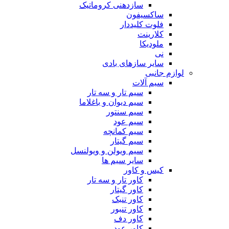
سازدهنی کروماتیک
ساکسیفون
فلوت کلیددار
کلارینت
ملودیکا
نی
سایر سازهای بادی
لوازم جانبی
سیم آلات
سیم تار و سه تار
سیم دیوان و باغلاما
سیم سنتور
سیم عود
سیم کمانچه
سیم گیتار
سیم ویولن و ویولنسل
سایر سیم ها
کیس و کاور
کاور تار و سه تار
کاور گیتار
کاور تنبک
کاور تنبور
کاور دف
کاور عود