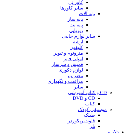
کاور نی
سایر کاورها
پایه آلات
پایه ساز
پایه نت
زیرپایی
سایر لوازم جانبی
آرشه
کلیفون
مترونوم و تیونر
آمپلی فایر
قمیش و سرساز
لوازم دکوری
مضراب
مراقبت و نگهداری
سایر
CD و کتاب آموزشی
CD و DVD
کتاب
موسیقی کودک
طبلک
فلوت ریکوردر
بلز
دلارام