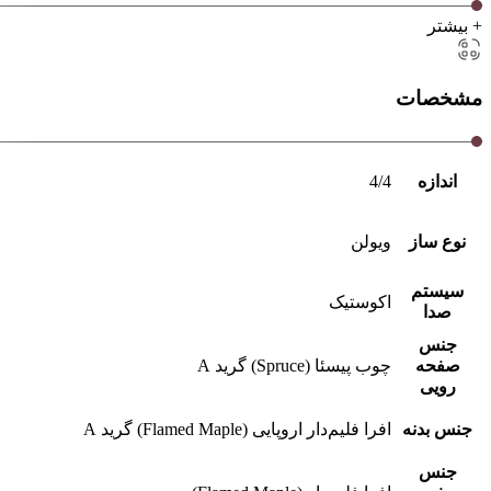
+ بیشتر
مشخصات
اندازه
4/4
نوع ساز
ویولن
سیستم
اکوستیک
صدا
جنس
صفحه
چوب پیسئا (Spruce) گرید A
رویی
جنس بدنه
افرا فلیم‌دار اروپایی (Flamed Maple) گرید A
جنس