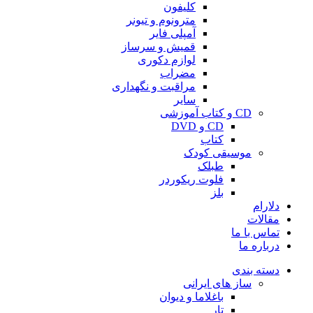
کلیفون
مترونوم و تیونر
آمپلی فایر
قمیش و سرساز
لوازم دکوری
مضراب
مراقبت و نگهداری
سایر
CD و کتاب آموزشی
CD و DVD
کتاب
موسیقی کودک
طبلک
فلوت ریکوردر
بلز
دلارام
مقالات
تماس با ما
درباره ما
دسته بندی
ساز های ایرانی
باغلاما و دیوان
تار