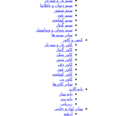
سیم تار و سه تار
سیم دیوان و باغلاما
سیم سنتور
سیم عود
سیم کمانچه
سیم گیتار
سیم ویولن و ویولنسل
سایر سیم ها
کیس و کاور
کاور تار و سه تار
کاور گیتار
کاور تنبک
کاور تنبور
کاور دف
کاور عود
کاور کمانچه
کاور نی
سایر کاورها
پایه آلات
پایه ساز
پایه نت
زیرپایی
سایر لوازم جانبی
آرشه