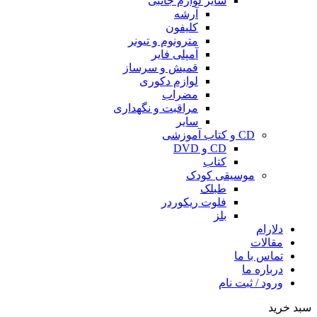
سایر لوازم جانبی
آرشه
کلیفون
مترونوم و تیونر
آمپلی فایر
قمیش و سرساز
لوازم دکوری
مضراب
مراقبت و نگهداری
سایر
CD و کتاب آموزشی
CD و DVD
کتاب
موسیقی کودک
طبلک
فلوت ریکوردر
بلز
دلارام
مقالات
تماس با ما
درباره ما
ورود / ثبت نام
سبد خرید