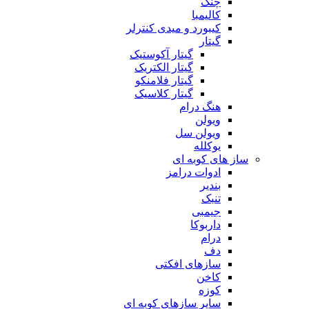
چنگ
کالیمبا
کیبورد و میدی کنترلر
گیتار
گیتار آکوستیک
گیتار الکتریک
گیتار فلامنکو
گیتار کلاسیک
هنگ درام
ویولن
ویولن سل
یوکلله
ساز های کوبه ای
ادوات درامز
بندیر
تنبک
جیمبی
داربوکا
درام
دف
سازهای افکتی
کاخن
کوزه
سایر سازهای کوبه ای