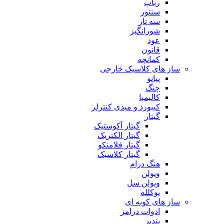
رباب
سنتور
سه تار
شورانگیز
عود
قانون
کمانچه
ساز های کلاسیک خارجی
پیانو
چنگ
کالیمبا
کیبورد و میدی کنترلر
گیتار
گیتار آکوستیک
گیتار الکتریک
گیتار فلامنکو
گیتار کلاسیک
هنگ درام
ویولن
ویولن سل
یوکلله
ساز های کوبه ای
ادوات درامز
بندیر