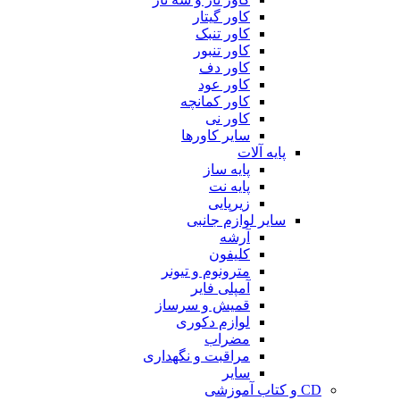
کاور گیتار
کاور تنبک
کاور تنبور
کاور دف
کاور عود
کاور کمانچه
کاور نی
سایر کاورها
پایه آلات
پایه ساز
پایه نت
زیرپایی
سایر لوازم جانبی
آرشه
کلیفون
مترونوم و تیونر
آمپلی فایر
قمیش و سرساز
لوازم دکوری
مضراب
مراقبت و نگهداری
سایر
CD و کتاب آموزشی