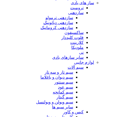
ساز های بادی
ترومپت
سازدهنی
سازدهنی ترمولو
سازدهنی دیاتونیک
سازدهنی کروماتیک
ساکسیفون
فلوت کلیددار
کلارینت
ملودیکا
نی
سایر سازهای بادی
لوازم جانبی
سیم آلات
سیم تار و سه تار
سیم دیوان و باغلاما
سیم سنتور
سیم عود
سیم کمانچه
سیم گیتار
سیم ویولن و ویولنسل
سایر سیم ها
کیس و کاور
کاور تار و سه تار