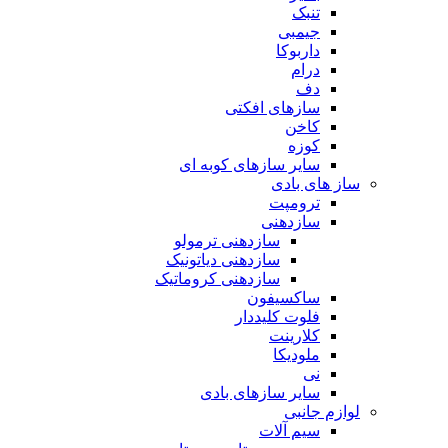
تنبک
جیمبی
داربوکا
درام
دف
سازهای افکتی
کاخن
کوزه
سایر سازهای کوبه ای
ساز های بادی
ترومپت
سازدهنی
سازدهنی ترمولو
سازدهنی دیاتونیک
سازدهنی کروماتیک
ساکسیفون
فلوت کلیددار
کلارینت
ملودیکا
نی
سایر سازهای بادی
لوازم جانبی
سیم آلات