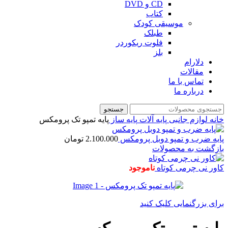
CD و DVD
کتاب
موسیقی کودک
طبلک
فلوت ریکوردر
بلز
دلارام
مقالات
تماس با ما
درباره ما
جستجو
خانه
لوازم جانبی
پایه آلات
پایه ساز
پایه تمپو تک پرومکس
پایه ضرب و تمپو دوبل پرومکس
2.100.000
تومان
بازگشت به محصولات
کاور نی چرمی کوتاه
ناموجود
برای بزرگنمایی کلیک کنید