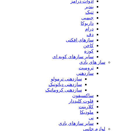
ادوات درامز
بندیر
تنبک
جیمبی
داربوکا
درام
دف
سازهای افکتی
کاخن
کوزه
سایر سازهای کوبه ای
ساز های بادی
ترومپت
سازدهنی
سازدهنی ترمولو
سازدهنی دیاتونیک
سازدهنی کروماتیک
ساکسیفون
فلوت کلیددار
کلارینت
ملودیکا
نی
سایر سازهای بادی
لوازم جانبی