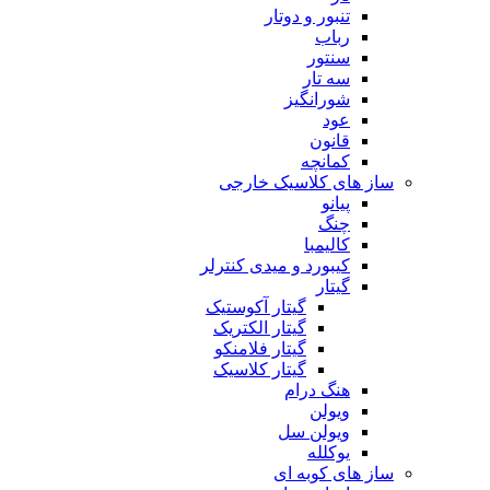
تنبور و دوتار
رباب
سنتور
سه تار
شورانگیز
عود
قانون
کمانچه
ساز های کلاسیک خارجی
پیانو
چنگ
کالیمبا
کیبورد و میدی کنترلر
گیتار
گیتار آکوستیک
گیتار الکتریک
گیتار فلامنکو
گیتار کلاسیک
هنگ درام
ویولن
ویولن سل
یوکلله
ساز های کوبه ای