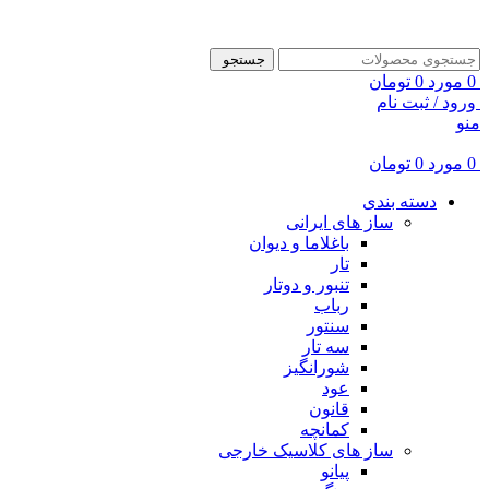
ADD ANYTHING HERE OR JUST REMOVE IT…
جستجو
0
مورد
0
تومان
ورود / ثبت نام
منو
0
مورد
0
تومان
دسته بندی
ساز های ایرانی
باغلاما و دیوان
تار
تنبور و دوتار
رباب
سنتور
سه تار
شورانگیز
عود
قانون
کمانچه
ساز های کلاسیک خارجی
پیانو