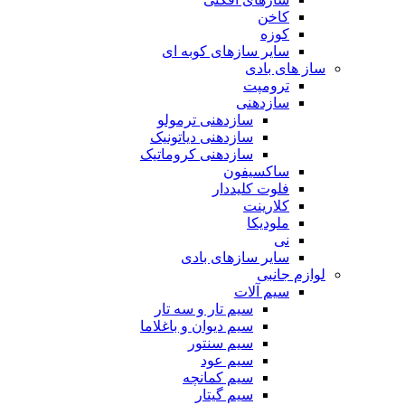
کاخن
کوزه
سایر سازهای کوبه ای
ساز های بادی
ترومپت
سازدهنی
سازدهنی ترمولو
سازدهنی دیاتونیک
سازدهنی کروماتیک
ساکسیفون
فلوت کلیددار
کلارینت
ملودیکا
نی
سایر سازهای بادی
لوازم جانبی
سیم آلات
سیم تار و سه تار
سیم دیوان و باغلاما
سیم سنتور
سیم عود
سیم کمانچه
سیم گیتار