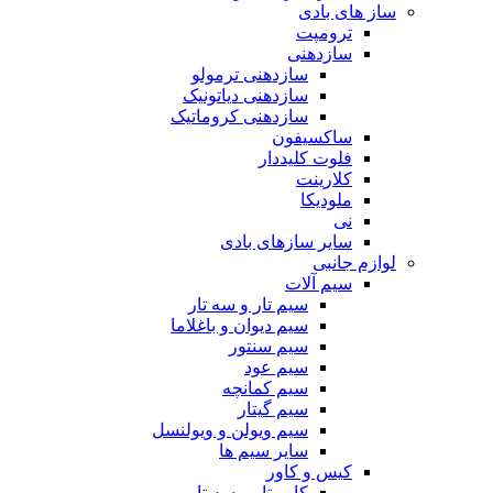
ساز های بادی
ترومپت
سازدهنی
سازدهنی ترمولو
سازدهنی دیاتونیک
سازدهنی کروماتیک
ساکسیفون
فلوت کلیددار
کلارینت
ملودیکا
نی
سایر سازهای بادی
لوازم جانبی
سیم آلات
سیم تار و سه تار
سیم دیوان و باغلاما
سیم سنتور
سیم عود
سیم کمانچه
سیم گیتار
سیم ویولن و ویولنسل
سایر سیم ها
کیس و کاور
کاور تار و سه تار