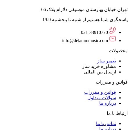
تهران خیابان بهارستان موسیقی دلارام پلاک 66
پاسخگوی شما هستیم از شنبه تا پنجشنبه 9-19
021-33910770
info@delarammusic.com
محصولات
تعمیر ساز
مشاوره خرید ساز
ارسال بین المللی
قوانین و مقررات
قوانین و مقررات
سوالات متداول
درباره ما
ارتباط با ما
تماس با ما
درباره ما