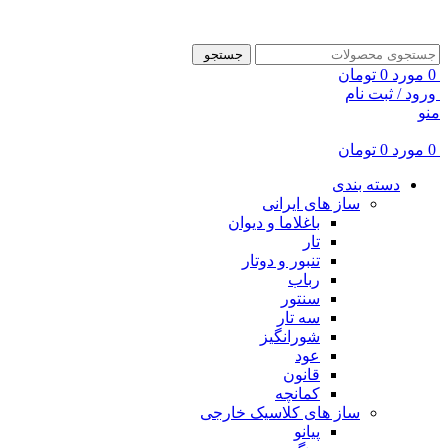
ADD ANYTHING HERE OR JUST REMOVE IT…
جستجو
0
مورد
0
تومان
ورود / ثبت نام
منو
0
مورد
0
تومان
دسته بندی
ساز های ایرانی
باغلاما و دیوان
تار
تنبور و دوتار
رباب
سنتور
سه تار
شورانگیز
عود
قانون
کمانچه
ساز های کلاسیک خارجی
پیانو