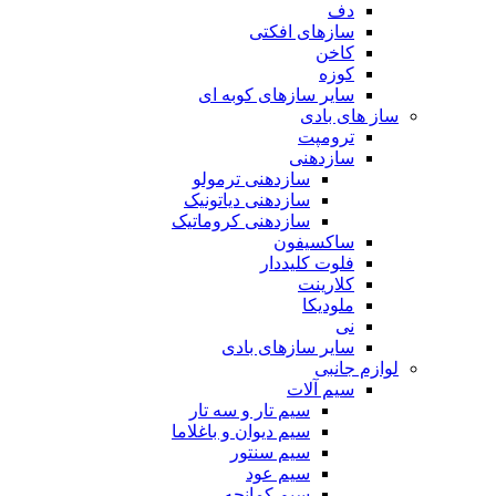
دف
سازهای افکتی
کاخن
کوزه
سایر سازهای کوبه ای
ساز های بادی
ترومپت
سازدهنی
سازدهنی ترمولو
سازدهنی دیاتونیک
سازدهنی کروماتیک
ساکسیفون
فلوت کلیددار
کلارینت
ملودیکا
نی
سایر سازهای بادی
لوازم جانبی
سیم آلات
سیم تار و سه تار
سیم دیوان و باغلاما
سیم سنتور
سیم عود
سیم کمانچه