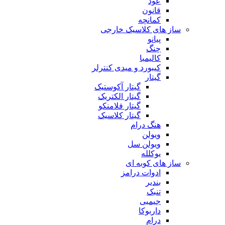
عود
قانون
کمانچه
ساز های کلاسیک خارجی
پیانو
چنگ
کالیمبا
کیبورد و میدی کنترلر
گیتار
گیتار آکوستیک
گیتار الکتریک
گیتار فلامنکو
گیتار کلاسیک
هنگ درام
ویولن
ویولن سل
یوکلله
ساز های کوبه ای
ادوات درامز
بندیر
تنبک
جیمبی
داربوکا
درام