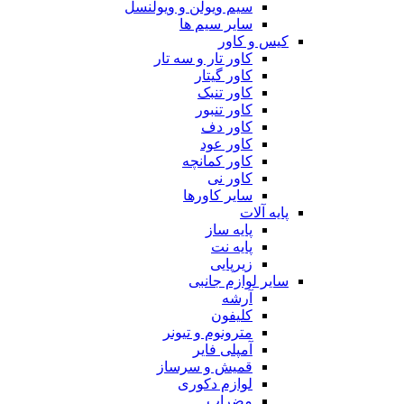
سیم ویولن و ویولنسل
سایر سیم ها
کیس و کاور
کاور تار و سه تار
کاور گیتار
کاور تنبک
کاور تنبور
کاور دف
کاور عود
کاور کمانچه
کاور نی
سایر کاورها
پایه آلات
پایه ساز
پایه نت
زیرپایی
سایر لوازم جانبی
آرشه
کلیفون
مترونوم و تیونر
آمپلی فایر
قمیش و سرساز
لوازم دکوری
مضراب