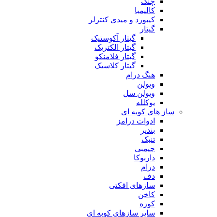
چنگ
کالیمبا
کیبورد و میدی کنترلر
گیتار
گیتار آکوستیک
گیتار الکتریک
گیتار فلامنکو
گیتار کلاسیک
هنگ درام
ویولن
ویولن سل
یوکلله
ساز های کوبه ای
ادوات درامز
بندیر
تنبک
جیمبی
داربوکا
درام
دف
سازهای افکتی
کاخن
کوزه
سایر سازهای کوبه ای