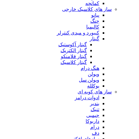
کمانچه
ساز های کلاسیک خارجی
پیانو
چنگ
کالیمبا
کیبورد و میدی کنترلر
گیتار
گیتار آکوستیک
گیتار الکتریک
گیتار فلامنکو
گیتار کلاسیک
هنگ درام
ویولن
ویولن سل
یوکلله
ساز های کوبه ای
ادوات درامز
بندیر
تنبک
جیمبی
داربوکا
درام
دف
سازهای افکتی