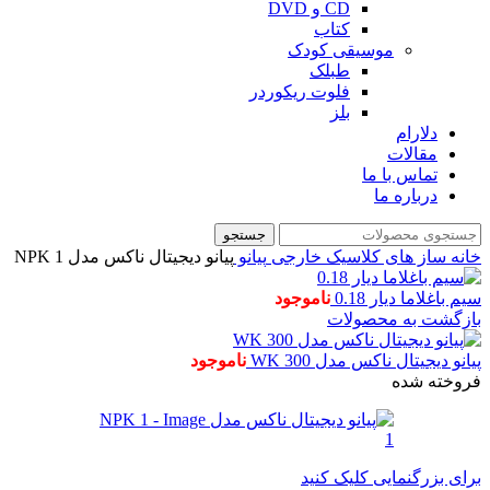
CD و DVD
کتاب
موسیقی کودک
طبلک
فلوت ریکوردر
بلز
دلارام
مقالات
تماس با ما
درباره ما
جستجو
خانه
ساز های کلاسیک خارجی
پیانو
پیانو دیجیتال ناکس مدل NPK 1
سیم باغلاما دیار 0.18
ناموجود
بازگشت به محصولات
پیانو دیجیتال ناکس مدل WK 300
ناموجود
فروخته شده
برای بزرگنمایی کلیک کنید