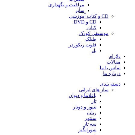
مراقبت و نگهداری
سایر
CD و کتاب آموزشی
CD و DVD
کتاب
موسیقی کودک
طبلک
فلوت ریکوردر
بلز
دلارام
مقالات
تماس با ما
درباره ما
دسته بندی
ساز های ایرانی
باغلاما و دیوان
تار
تنبور و دوتار
رباب
سنتور
سه تار
شورانگیز