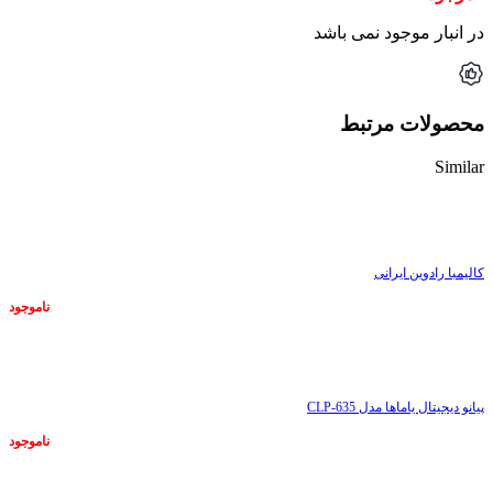
در انبار موجود نمی باشد
محصولات مرتبط
Similar
ناموجود
کالیمبا رادوین ایرانی
ناموجود
ناموجود
پیانو دیجیتال یاماها مدل CLP-635
ناموجود
ناموجود