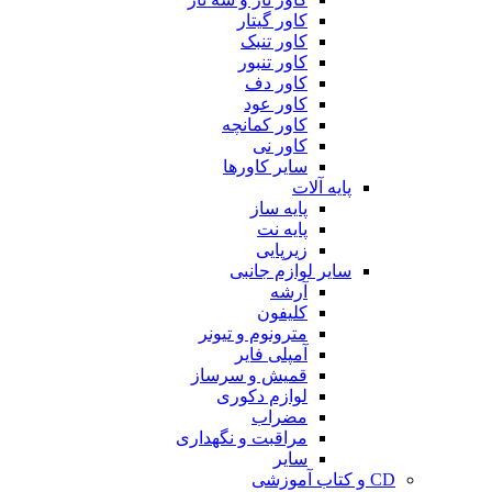
کاور گیتار
کاور تنبک
کاور تنبور
کاور دف
کاور عود
کاور کمانچه
کاور نی
سایر کاورها
پایه آلات
پایه ساز
پایه نت
زیرپایی
سایر لوازم جانبی
آرشه
کلیفون
مترونوم و تیونر
آمپلی فایر
قمیش و سرساز
لوازم دکوری
مضراب
مراقبت و نگهداری
سایر
CD و کتاب آموزشی