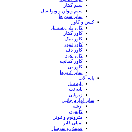
سیم گیتار
سیم ویولن و ویولنسل
سایر سیم ها
کیس و کاور
کاور تار و سه تار
کاور گیتار
کاور تنبک
کاور تنبور
کاور دف
کاور عود
کاور کمانچه
کاور نی
سایر کاورها
پایه آلات
پایه ساز
پایه نت
زیرپایی
سایر لوازم جانبی
آرشه
کلیفون
مترونوم و تیونر
آمپلی فایر
قمیش و سرساز