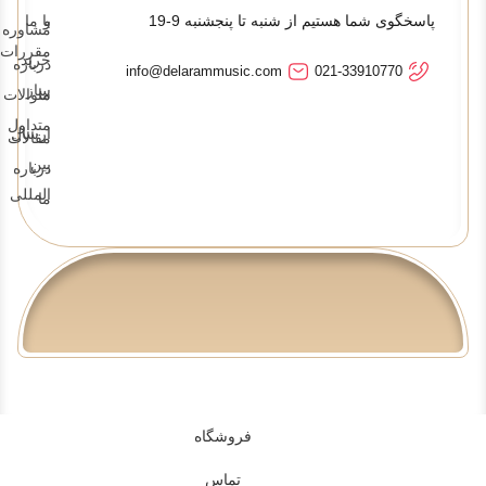
پاسخگوی شما هستیم از شنبه تا پنجشنبه 9-19
و
با ما
مشاوره
مقررات
خرید
درباره
info@delarammusic.com
021-33910770
ساز
ما
سوالات
متداول
ارسال
مقالات
بین
درباره
المللی
ما
فروشگاه
تماس