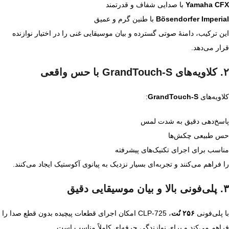
Yamaha CFX
با صدایی شفاف و قدرتمند
Bösendorfer Imperial
با طنین گرم و عمیق
این ترکیب، دامنهٔ صوتی گسترده و بیان موسیقایی غنی را در اختیار نوازنده
قرار می‌دهد.
۲. کلاویه‌های GrandTouch‑S با حس واقعی
کلاویه‌های
GrandTouch‑S
:
پاسخ‌دهی دقیق به شدت لمس
حس طبیعی چکش‌ها
مناسب برای اجرای تکنیک‌های پیشرفته
را فراهم می‌کنند و تجربه‌ای بسیار نزدیک به پیانوی آکوستیک ایجاد می‌کنند.
۳. پلی‌فونی بالا و بیان موسیقایی دقیق
با پلی‌فونی
۲۵۶ نُت
، CLP‑725 امکان اجرای قطعات پیچیده بدون قطع صدا را
فراهم می‌کند و برای نوازندگی حرفه‌ای کاملاً مناسب است.