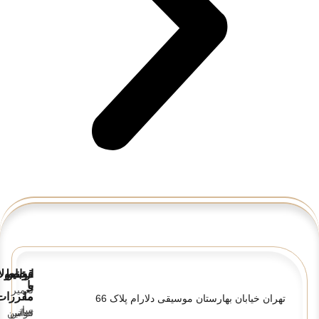
قوانین
ارتباط
محصولا
و
با
تعمیر
ما
مقررات
تهران خیابان بهارستان موسیقی دلارام پلاک 66
ساز
تماس
قوانین