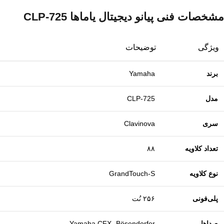
مشخصات فنی پیانو دیجیتال یاماها CLP‑725
ویژگی
توضیحات
برند
Yamaha
مدل
CLP‑725
سری
Clavinova
تعداد کلاویه
۸۸
نوع کلاویه
GrandTouch‑S
پلی‌فونی
۲۵۶ نُت
صداها
Yamaha CFX، Bösendorfer