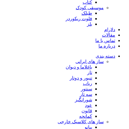
کتاب
موسیقی کودک
طبلک
فلوت ریکوردر
بلز
دلارام
مقالات
تماس با ما
درباره ما
دسته بندی
ساز های ایرانی
باغلاما و دیوان
تار
تنبور و دوتار
رباب
سنتور
سه تار
شورانگیز
عود
قانون
کمانچه
ساز های کلاسیک خارجی
پیانو