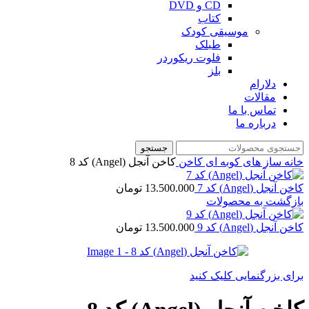
CD و DVD
کتاب
موسیقی کودک
طبلک
فلوت ریکوردر
بلز
دلارام
مقالات
تماس با ما
درباره ما
جستجو
خانه
ساز های کوبه ای
کاخن
کاخن آنجل (Angel) کد 8
کاخن آنجل (Angel) کد 7
13.500.000
تومان
بازگشت به محصولات
کاخن آنجل (Angel) کد 9
13.500.000
تومان
برای بزرگنمایی کلیک کنید