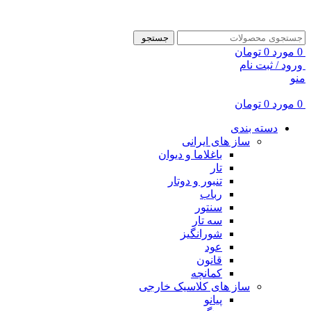
ADD ANYTHING HERE OR JUST REMOVE IT…
جستجو
0
مورد
0
تومان
ورود / ثبت نام
منو
0
مورد
0
تومان
دسته بندی
ساز های ایرانی
باغلاما و دیوان
تار
تنبور و دوتار
رباب
سنتور
سه تار
شورانگیز
عود
قانون
کمانچه
ساز های کلاسیک خارجی
پیانو