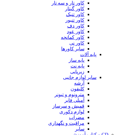
کاور تار و سه تار
کاور گیتار
کاور تنبک
کاور تنبور
کاور دف
کاور عود
کاور کمانچه
کاور نی
سایر کاورها
پایه آلات
پایه ساز
پایه نت
زیرپایی
سایر لوازم جانبی
آرشه
کلیفون
مترونوم و تیونر
آمپلی فایر
قمیش و سرساز
لوازم دکوری
مضراب
مراقبت و نگهداری
سایر
CD و کتاب آموزشی