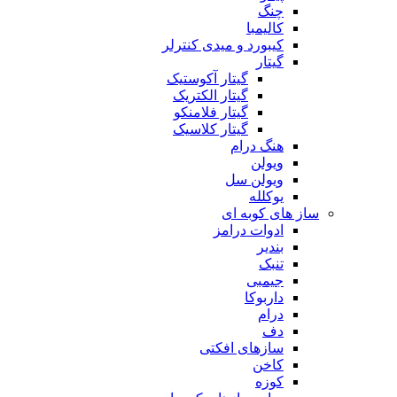
چنگ
کالیمبا
کیبورد و میدی کنترلر
گیتار
گیتار آکوستیک
گیتار الکتریک
گیتار فلامنکو
گیتار کلاسیک
هنگ درام
ویولن
ویولن سل
یوکلله
ساز های کوبه ای
ادوات درامز
بندیر
تنبک
جیمبی
داربوکا
درام
دف
سازهای افکتی
کاخن
کوزه