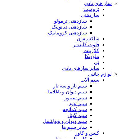
ساز های بادی
ترومپت
سازدهنی
سازدهنی ترمولو
سازدهنی دیاتونیک
سازدهنی کروماتیک
ساکسیفون
فلوت کلیددار
کلارینت
ملودیکا
نی
سایر سازهای بادی
لوازم جانبی
سیم آلات
سیم تار و سه تار
سیم دیوان و باغلاما
سیم سنتور
سیم عود
سیم کمانچه
سیم گیتار
سیم ویولن و ویولنسل
سایر سیم ها
کیس و کاور
کاور تار و سه تار