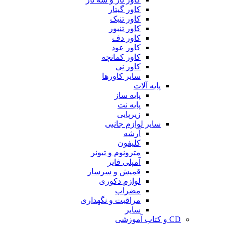
کاور گیتار
کاور تنبک
کاور تنبور
کاور دف
کاور عود
کاور کمانچه
کاور نی
سایر کاورها
پایه آلات
پایه ساز
پایه نت
زیرپایی
سایر لوازم جانبی
آرشه
کلیفون
مترونوم و تیونر
آمپلی فایر
قمیش و سرساز
لوازم دکوری
مضراب
مراقبت و نگهداری
سایر
CD و کتاب آموزشی