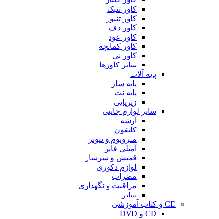
کاور تنبک
کاور تنبور
کاور دف
کاور عود
کاور کمانچه
کاور نی
سایر کاورها
پایه آلات
پایه ساز
پایه نت
زیرپایی
سایر لوازم جانبی
آرشه
کلیفون
مترونوم و تیونر
آمپلی فایر
قمیش و سرساز
لوازم دکوری
مضراب
مراقبت و نگهداری
سایر
CD و کتاب آموزشی
CD و DVD