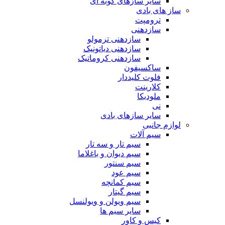
سایر سازهای کوبه ای
ساز های بادی
ترومپت
سازدهنی
سازدهنی ترمولو
سازدهنی دیاتونیک
سازدهنی کروماتیک
ساکسیفون
فلوت کلیددار
کلارینت
ملودیکا
نی
سایر سازهای بادی
لوازم جانبی
سیم آلات
سیم تار و سه تار
سیم دیوان و باغلاما
سیم سنتور
سیم عود
سیم کمانچه
سیم گیتار
سیم ویولن و ویولنسل
سایر سیم ها
کیس و کاور