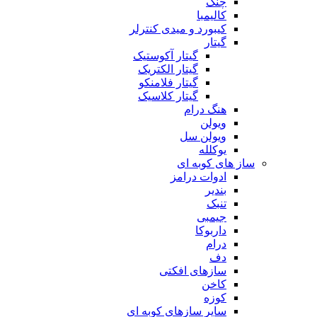
چنگ
کالیمبا
کیبورد و میدی کنترلر
گیتار
گیتار آکوستیک
گیتار الکتریک
گیتار فلامنکو
گیتار کلاسیک
هنگ درام
ویولن
ویولن سل
یوکلله
ساز های کوبه ای
ادوات درامز
بندیر
تنبک
جیمبی
داربوکا
درام
دف
سازهای افکتی
کاخن
کوزه
سایر سازهای کوبه ای