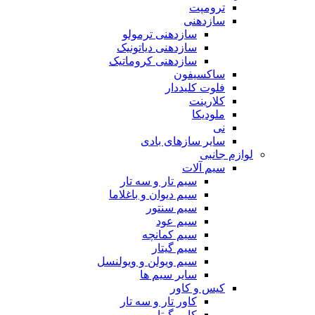
ترومپت
سازدهنی
سازدهنی ترمولو
سازدهنی دیاتونیک
سازدهنی کروماتیک
ساکسیفون
فلوت کلیددار
کلارینت
ملودیکا
نی
سایر سازهای بادی
لوازم جانبی
سیم آلات
سیم تار و سه تار
سیم دیوان و باغلاما
سیم سنتور
سیم عود
سیم کمانچه
سیم گیتار
سیم ویولن و ویولنسل
سایر سیم ها
کیس و کاور
کاور تار و سه تار
کاور گیتار