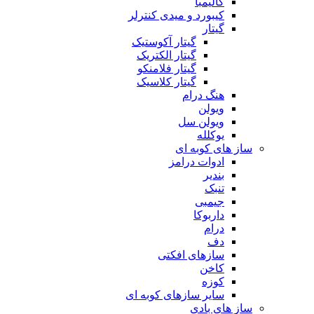
کالیمبا
کیبورد و میدی کنترلر
گیتار
گیتار آکوستیک
گیتار الکتریک
گیتار فلامنکو
گیتار کلاسیک
هنگ درام
ویولن
ویولن سل
یوکلله
ساز های کوبه ای
ادوات درامز
بندیر
تنبک
جیمبی
داربوکا
درام
دف
سازهای افکتی
کاخن
کوزه
سایر سازهای کوبه ای
ساز های بادی