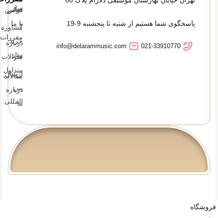
ساز
تماس
قوانین
پاسخگوی شما هستیم از شنبه تا پنجشنبه 9-19
و
با ما
مشاوره
مقررات
خرید
درباره
info@delarammusic.com
021-33910770
ساز
ما
سوالات
متداول
ارسال
مقالات
بین
درباره
المللی
ما
فروشگاه