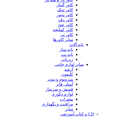
کاور گیتار
کاور تنبک
کاور تنبور
کاور دف
کاور عود
کاور کمانچه
کاور نی
سایر کاورها
پایه آلات
پایه ساز
پایه نت
زیرپایی
سایر لوازم جانبی
آرشه
کلیفون
مترونوم و تیونر
آمپلی فایر
قمیش و سرساز
لوازم دکوری
مضراب
مراقبت و نگهداری
سایر
CD و کتاب آموزشی