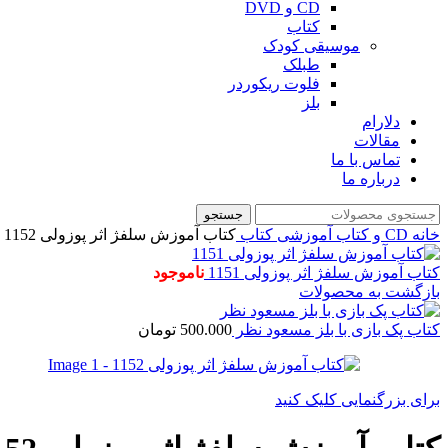
CD و DVD
کتاب
موسیقی کودک
طبلک
فلوت ریکوردر
بلز
دلارام
مقالات
تماس با ما
درباره ما
جستجو
خانه
CD و کتاب آموزشی
کتاب
کتاب آموزش سلفژ اثر پوزولی 1152
کتاب آموزش سلفژ اثر پوزولی 1151
ناموجود
بازگشت به محصولات
کتاب پک بازی با بلز مسعود نظر
500.000
تومان
برای بزرگنمایی کلیک کنید