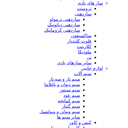
ساز های بادی
ترومپت
سازدهنی
سازدهنی ترمولو
سازدهنی دیاتونیک
سازدهنی کروماتیک
ساکسیفون
فلوت کلیددار
کلارینت
ملودیکا
نی
سایر سازهای بادی
لوازم جانبی
سیم آلات
سیم تار و سه تار
سیم دیوان و باغلاما
سیم سنتور
سیم عود
سیم کمانچه
سیم گیتار
سیم ویولن و ویولنسل
سایر سیم ها
کیس و کاور
کاور تار و سه تار