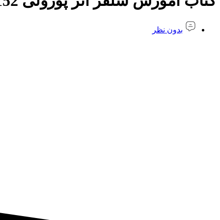
کتاب آموزش سلفژ اثر پوزولی 1152
بدون نظر