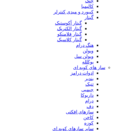
چنگ
کالیمبا
کیبورد و میدی کنترلر
گیتار
گیتار آکوستیک
گیتار الکتریک
گیتار فلامنکو
گیتار کلاسیک
هنگ درام
ویولن
ویولن سل
یوکلله
ساز های کوبه ای
ادوات درامز
بندیر
تنبک
جیمبی
داربوکا
درام
دف
سازهای افکتی
کاخن
کوزه
سایر سازهای کوبه ای