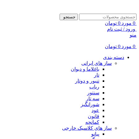
ADD ANYTHING HERE OR JUST REMOVE IT…
جستجو
0
مورد
0
تومان
ورود / ثبت نام
منو
0
مورد
0
تومان
دسته بندی
ساز های ایرانی
باغلاما و دیوان
تار
تنبور و دوتار
رباب
سنتور
سه تار
شورانگیز
عود
قانون
کمانچه
ساز های کلاسیک خارجی
پیانو