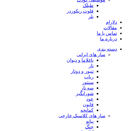
طبلک
فلوت ریکوردر
بلز
دلارام
مقالات
تماس با ما
درباره ما
دسته بندی
ساز های ایرانی
باغلاما و دیوان
تار
تنبور و دوتار
رباب
سنتور
سه تار
شورانگیز
عود
قانون
کمانچه
ساز های کلاسیک خارجی
پیانو
چنگ