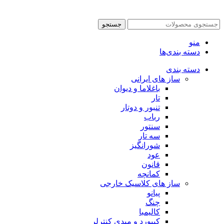
جستجو
منو
دسته بندی‌ها
دسته بندی
ساز های ایرانی
باغلاما و دیوان
تار
تنبور و دوتار
رباب
سنتور
سه تار
شورانگیز
عود
قانون
کمانچه
ساز های کلاسیک خارجی
پیانو
چنگ
کالیمبا
کیبورد و میدی کنترلر