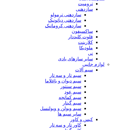
ترومپت
سازدهنی
سازدهنی ترمولو
سازدهنی دیاتونیک
سازدهنی کروماتیک
ساکسیفون
فلوت کلیددار
کلارینت
ملودیکا
نی
سایر سازهای بادی
لوازم جانبی
سیم آلات
سیم تار و سه تار
سیم دیوان و باغلاما
سیم سنتور
سیم عود
سیم کمانچه
سیم گیتار
سیم ویولن و ویولنسل
سایر سیم ها
کیس و کاور
کاور تار و سه تار