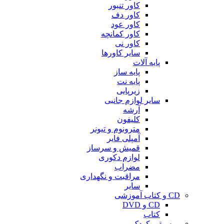
کاور تنبور
کاور دف
کاور عود
کاور کمانچه
کاور نی
سایر کاورها
پایه آلات
پایه ساز
پایه نت
زیرپایی
سایر لوازم جانبی
آرشه
کلیفون
مترونوم و تیونر
آمپلی فایر
قمیش و سرساز
لوازم دکوری
مضراب
مراقبت و نگهداری
سایر
CD و کتاب آموزشی
CD و DVD
کتاب
موسیقی کودک