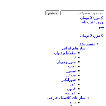
ADD ANYTHING HERE OR JUST REMOVE IT…
جستجو
0
مورد
0
تومان
ورود / ثبت نام
منو
0
مورد
0
تومان
دسته بندی
ساز های ایرانی
باغلاما و دیوان
تار
تنبور و دوتار
رباب
سنتور
سه تار
شورانگیز
عود
قانون
کمانچه
ساز های کلاسیک خارجی
پیانو