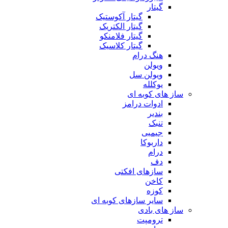
گیتار
گیتار آکوستیک
گیتار الکتریک
گیتار فلامنکو
گیتار کلاسیک
هنگ درام
ویولن
ویولن سل
یوکلله
ساز های کوبه ای
ادوات درامز
بندیر
تنبک
جیمبی
داربوکا
درام
دف
سازهای افکتی
کاخن
کوزه
سایر سازهای کوبه ای
ساز های بادی
ترومپت