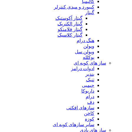
کالیمبا
کیبورد و میدی کنترلر
گیتار
گیتار آکوستیک
گیتار الکتریک
گیتار فلامنکو
گیتار کلاسیک
هنگ درام
ویولن
ویولن سل
یوکلله
ساز های کوبه ای
ادوات درامز
بندیر
تنبک
جیمبی
داربوکا
درام
دف
سازهای افکتی
کاخن
کوزه
سایر سازهای کوبه ای
ساز های بادی