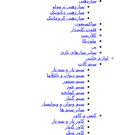
سازدهنی
سازدهنی ترمولو
سازدهنی دیاتونیک
سازدهنی کروماتیک
ساکسیفون
فلوت کلیددار
کلارینت
ملودیکا
نی
سایر سازهای بادی
لوازم جانبی
سیم آلات
سیم تار و سه تار
سیم دیوان و باغلاما
سیم سنتور
سیم عود
سیم کمانچه
سیم گیتار
سیم ویولن و ویولنسل
سایر سیم ها
کیس و کاور
کاور تار و سه تار
کاور گیتار
کاور تنبک