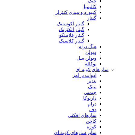
چنگ
کالیمبا
کیبورد و میدی کنترلر
گیتار
گیتار آکوستیک
گیتار الکتریک
گیتار فلامنکو
گیتار کلاسیک
هنگ درام
ویولن
ویولن سل
یوکلله
ساز های کوبه ای
ادوات درامز
بندیر
تنبک
جیمبی
داربوکا
درام
دف
سازهای افکتی
کاخن
کوزه
سایر سازهای کوبه ای