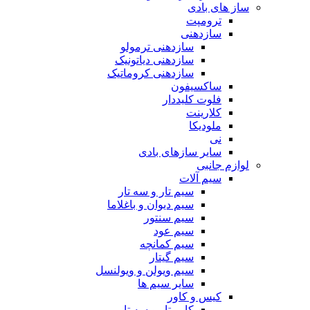
ساز های بادی
ترومپت
سازدهنی
سازدهنی ترمولو
سازدهنی دیاتونیک
سازدهنی کروماتیک
ساکسیفون
فلوت کلیددار
کلارینت
ملودیکا
نی
سایر سازهای بادی
لوازم جانبی
سیم آلات
سیم تار و سه تار
سیم دیوان و باغلاما
سیم سنتور
سیم عود
سیم کمانچه
سیم گیتار
سیم ویولن و ویولنسل
سایر سیم ها
کیس و کاور
کاور تار و سه تار