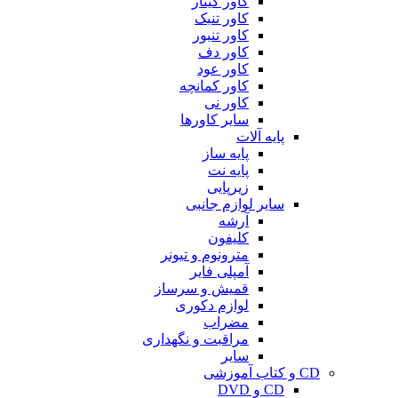
کاور گیتار
کاور تنبک
کاور تنبور
کاور دف
کاور عود
کاور کمانچه
کاور نی
سایر کاورها
پایه آلات
پایه ساز
پایه نت
زیرپایی
سایر لوازم جانبی
آرشه
کلیفون
مترونوم و تیونر
آمپلی فایر
قمیش و سرساز
لوازم دکوری
مضراب
مراقبت و نگهداری
سایر
CD و کتاب آموزشی
CD و DVD