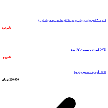
ناموجود
کتاب 20 اتود برای ویولن اپوس 32 اثر هانس زیت (جلد اول)
ناموجود
ناموجود
DVD آموزش تصویری کلارینت
ناموجود
DVD آموزش تصویری تومبا
220.000
تومان