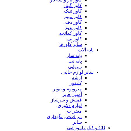
کاور گیتار
کاور تنبک
کاور تنبور
کاور دف
کاور عود
کاور کمانچه
کاور نی
سایر کاورها
پایه آلات
پایه ساز
پایه نت
زیرپایی
سایر لوازم جانبی
آرشه
کلیفون
مترونوم و تیونر
آمپلی فایر
قمیش و سرساز
لوازم دکوری
مضراب
مراقبت و نگهداری
سایر
CD و کتاب آموزشی