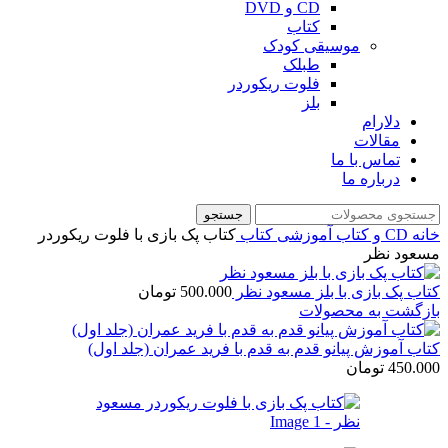
CD و DVD
کتاب
موسیقی کودک
طبلک
فلوت ریکوردر
بلز
دلارام
مقالات
تماس با ما
درباره ما
جستجو
خانه
CD و کتاب آموزشی
کتاب
کتاب پک بازی با فلوت ریکوردر
مسعود نظر
کتاب پک بازی با بلز مسعود نظر
500.000
تومان
بازگشت به محصولات
کتاب آموزش پیانو قدم به قدم با فرید عمران (جلد اول)
450.000
تومان