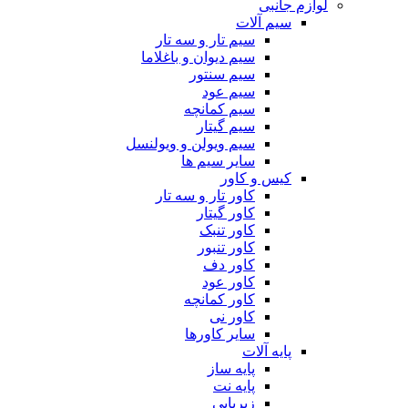
لوازم جانبی
سیم آلات
سیم تار و سه تار
سیم دیوان و باغلاما
سیم سنتور
سیم عود
سیم کمانچه
سیم گیتار
سیم ویولن و ویولنسل
سایر سیم ها
کیس و کاور
کاور تار و سه تار
کاور گیتار
کاور تنبک
کاور تنبور
کاور دف
کاور عود
کاور کمانچه
کاور نی
سایر کاورها
پایه آلات
پایه ساز
پایه نت
زیرپایی