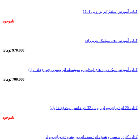
کتاب آموزش سلفژ اثر پوزولی 1151
ناموجود
کتاب آموزش دف سیامک عزیززاده
970.000
تومان
کتاب آموزش تنبک دوره های ابتدایی و متوسطه اثر بهمن رجبی (جلد اول)
700.000
تومان
ناموجود
کتاب 20 اتود برای ویولن اپوس 32 اثر هانس زیت (جلد اول)
ناموجود
کتاب کایزر – سی و شش اتود مقدماتی و پیشبردی برای ویولن