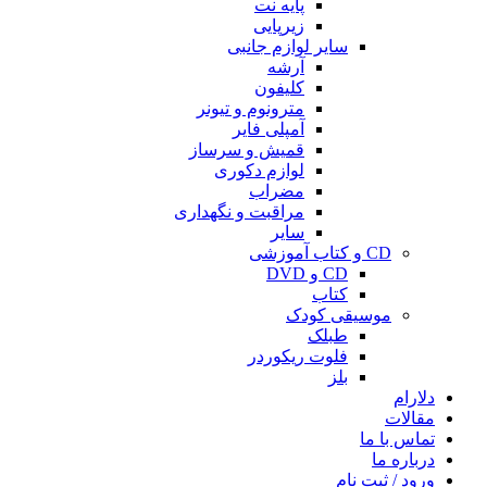
پایه نت
زیرپایی
سایر لوازم جانبی
آرشه
کلیفون
مترونوم و تیونر
آمپلی فایر
قمیش و سرساز
لوازم دکوری
مضراب
مراقبت و نگهداری
سایر
CD و کتاب آموزشی
CD و DVD
کتاب
موسیقی کودک
طبلک
فلوت ریکوردر
بلز
دلارام
مقالات
تماس با ما
درباره ما
ورود / ثبت نام