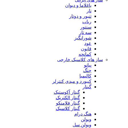
باغلاما و دیوان
تار
تنبور و دوتار
رباب
سنتور
سه تار
شورانگیز
عود
قانون
کمانچه
ساز های کلاسیک خارجی
پیانو
چنگ
کالیمبا
کیبورد و میدی کنترلر
گیتار
گیتار آکوستیک
گیتار الکتریک
گیتار فلامنکو
گیتار کلاسیک
هنگ درام
ویولن
ویولن سل