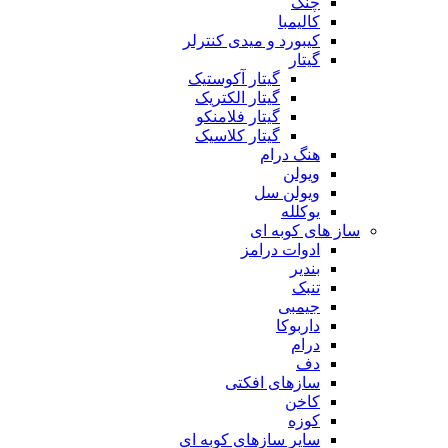
چنگ
کالیمبا
کیبورد و میدی کنترلر
گیتار
گیتار آکوستیک
گیتار الکتریک
گیتار فلامنکو
گیتار کلاسیک
هنگ درام
ویولن
ویولن سل
یوکلله
ساز های کوبه ای
ادوات درامز
بندیر
تنبک
جیمبی
داربوکا
درام
دف
سازهای افکتی
کاخن
کوزه
سایر سازهای کوبه ای