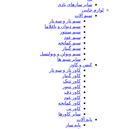
سایر سازهای بادی
لوازم جانبی
سیم آلات
سیم تار و سه تار
سیم دیوان و باغلاما
سیم سنتور
سیم عود
سیم کمانچه
سیم گیتار
سیم ویولن و ویولنسل
سایر سیم ها
کیس و کاور
کاور تار و سه تار
کاور گیتار
کاور تنبک
کاور تنبور
کاور دف
کاور عود
کاور کمانچه
کاور نی
سایر کاورها
پایه آلات
پایه ساز