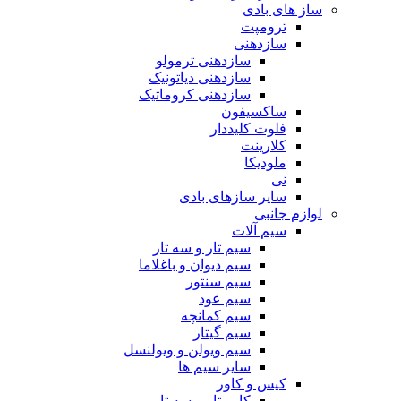
ساز های بادی
ترومپت
سازدهنی
سازدهنی ترمولو
سازدهنی دیاتونیک
سازدهنی کروماتیک
ساکسیفون
فلوت کلیددار
کلارینت
ملودیکا
نی
سایر سازهای بادی
لوازم جانبی
سیم آلات
سیم تار و سه تار
سیم دیوان و باغلاما
سیم سنتور
سیم عود
سیم کمانچه
سیم گیتار
سیم ویولن و ویولنسل
سایر سیم ها
کیس و کاور
کاور تار و سه تار