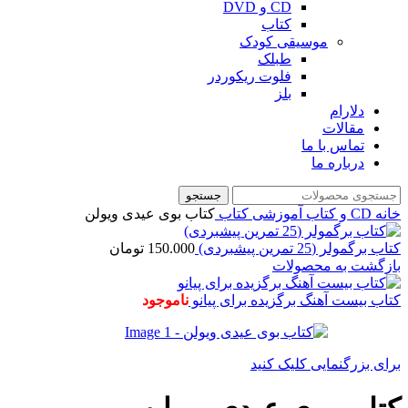
CD و DVD
کتاب
موسیقی کودک
طبلک
فلوت ریکوردر
بلز
دلارام
مقالات
تماس با ما
درباره ما
جستجو
خانه
CD و کتاب آموزشی
کتاب
کتاب بوی عیدی ویولن
کتاب برگمولر (25 تمرین پیشبردی)
150.000
تومان
بازگشت به محصولات
کتاب بیست آهنگ برگزیده برای پیانو
ناموجود
برای بزرگنمایی کلیک کنید