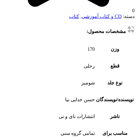
0
دسته:
CD و کتاب آموزشی
,
کتاب
مشخصات محصول:
وزن
170
قطع
رحلی
نوع جلد
شومیز
نویسنده/نویسندگان
حسن خدایی نیا
ناشر
انتشارات نای و نی
مناسب برای
تمامی گروه سنی