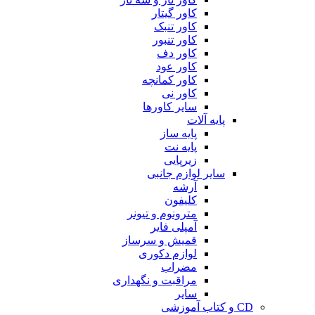
کاور گیتار
کاور تنبک
کاور تنبور
کاور دف
کاور عود
کاور کمانچه
کاور نی
سایر کاورها
پایه آلات
پایه ساز
پایه نت
زیرپایی
سایر لوازم جانبی
آرشه
کلیفون
مترونوم و تیونر
آمپلی فایر
قمیش و سرساز
لوازم دکوری
مضراب
مراقبت و نگهداری
سایر
CD و کتاب آموزشی