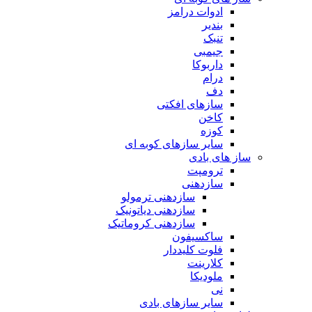
ادوات درامز
بندیر
تنبک
جیمبی
داربوکا
درام
دف
سازهای افکتی
کاخن
کوزه
سایر سازهای کوبه ای
ساز های بادی
ترومپت
سازدهنی
سازدهنی ترمولو
سازدهنی دیاتونیک
سازدهنی کروماتیک
ساکسیفون
فلوت کلیددار
کلارینت
ملودیکا
نی
سایر سازهای بادی