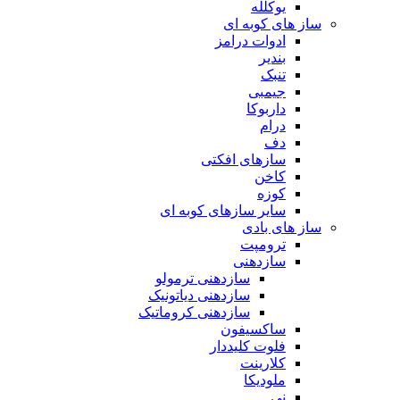
یوکلله
ساز های کوبه ای
ادوات درامز
بندیر
تنبک
جیمبی
داربوکا
درام
دف
سازهای افکتی
کاخن
کوزه
سایر سازهای کوبه ای
ساز های بادی
ترومپت
سازدهنی
سازدهنی ترمولو
سازدهنی دیاتونیک
سازدهنی کروماتیک
ساکسیفون
فلوت کلیددار
کلارینت
ملودیکا
نی