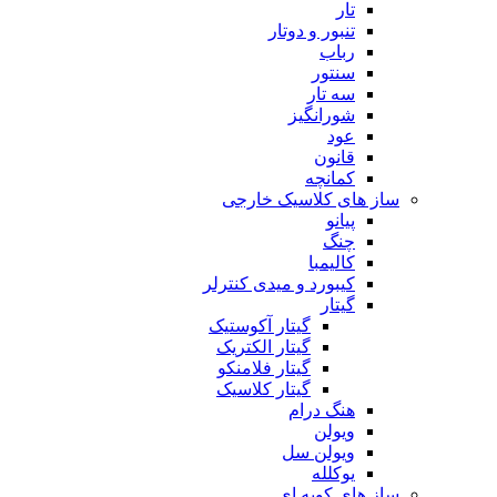
تار
تنبور و دوتار
رباب
سنتور
سه تار
شورانگیز
عود
قانون
کمانچه
ساز های کلاسیک خارجی
پیانو
چنگ
کالیمبا
کیبورد و میدی کنترلر
گیتار
گیتار آکوستیک
گیتار الکتریک
گیتار فلامنکو
گیتار کلاسیک
هنگ درام
ویولن
ویولن سل
یوکلله
ساز های کوبه ای