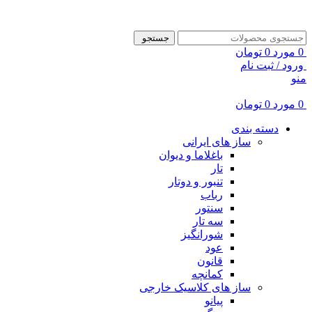
ADD ANYTHING HERE OR JUST REMOVE IT…
جستجو
0
مورد
0
تومان
ورود / ثبت نام
منو
0
مورد
0
تومان
دسته بندی
ساز های ایرانی
باغلاما و دیوان
تار
تنبور و دوتار
رباب
سنتور
سه تار
شورانگیز
عود
قانون
کمانچه
ساز های کلاسیک خارجی
پیانو