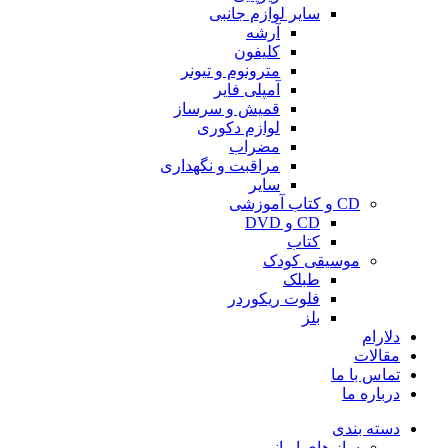
سایر لوازم جانبی
آرشه
کلیفون
مترونوم و تیونر
آمپلی فایر
قمیش و سرساز
لوازم دکوری
مضراب
مراقبت و نگهداری
سایر
CD و کتاب آموزشی
CD و DVD
کتاب
موسیقی کودک
طبلک
فلوت ریکوردر
بلز
دلارام
مقالات
تماس با ما
درباره ما
دسته بندی
ساز های ایرانی