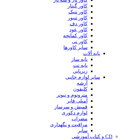
کاور گیتار
کاور تنبک
کاور تنبور
کاور دف
کاور عود
کاور کمانچه
کاور نی
سایر کاورها
پایه آلات
پایه ساز
پایه نت
زیرپایی
سایر لوازم جانبی
آرشه
کلیفون
مترونوم و تیونر
آمپلی فایر
قمیش و سرساز
لوازم دکوری
مضراب
مراقبت و نگهداری
سایر
CD و کتاب آموزشی