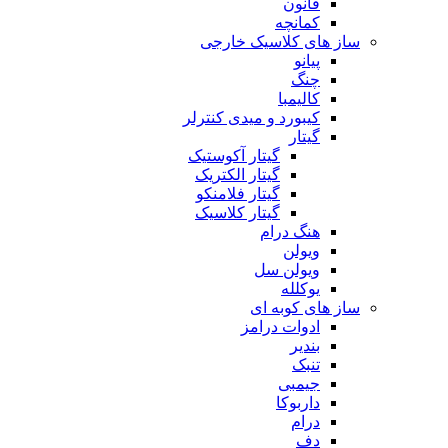
قانون
کمانچه
ساز های کلاسیک خارجی
پیانو
چنگ
کالیمبا
کیبورد و میدی کنترلر
گیتار
گیتار آکوستیک
گیتار الکتریک
گیتار فلامنکو
گیتار کلاسیک
هنگ درام
ویولن
ویولن سل
یوکلله
ساز های کوبه ای
ادوات درامز
بندیر
تنبک
جیمبی
داربوکا
درام
دف