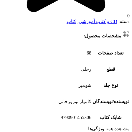
0
دسته:
CD و کتاب آموزشی
,
کتاب
مشخصات محصول:
تعداد صفحات
68
قطع
رحلی
نوع جلد
شومیز
نویسنده/نویسندگان
کامیار نوروزخانی
شابک کتاب
9790901455306
مشاهده همه ویژگی‌ها