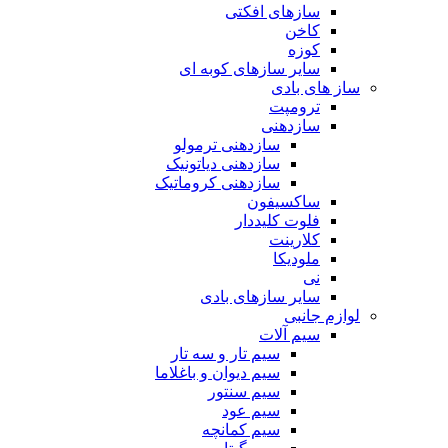
سازهای افکتی
کاخن
کوزه
سایر سازهای کوبه ای
ساز های بادی
ترومپت
سازدهنی
سازدهنی ترمولو
سازدهنی دیاتونیک
سازدهنی کروماتیک
ساکسیفون
فلوت کلیددار
کلارینت
ملودیکا
نی
سایر سازهای بادی
لوازم جانبی
سیم آلات
سیم تار و سه تار
سیم دیوان و باغلاما
سیم سنتور
سیم عود
سیم کمانچه