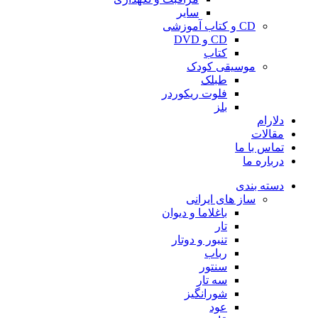
سایر
CD و کتاب آموزشی
CD و DVD
کتاب
موسیقی کودک
طبلک
فلوت ریکوردر
بلز
دلارام
مقالات
تماس با ما
درباره ما
دسته بندی
ساز های ایرانی
باغلاما و دیوان
تار
تنبور و دوتار
رباب
سنتور
سه تار
شورانگیز
عود