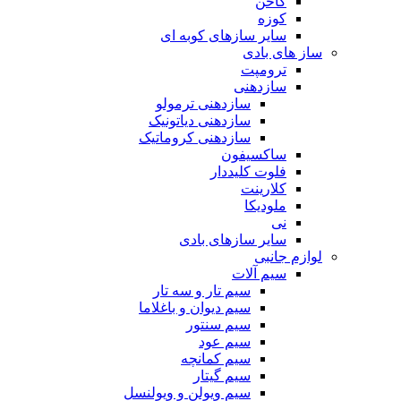
کاخن
کوزه
سایر سازهای کوبه ای
ساز های بادی
ترومپت
سازدهنی
سازدهنی ترمولو
سازدهنی دیاتونیک
سازدهنی کروماتیک
ساکسیفون
فلوت کلیددار
کلارینت
ملودیکا
نی
سایر سازهای بادی
لوازم جانبی
سیم آلات
سیم تار و سه تار
سیم دیوان و باغلاما
سیم سنتور
سیم عود
سیم کمانچه
سیم گیتار
سیم ویولن و ویولنسل