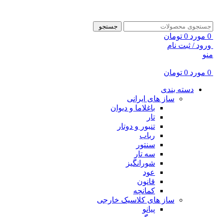
ADD ANYTHING HERE OR JUST REMOVE IT…
جستجو
0
مورد
0
تومان
ورود / ثبت نام
منو
0
مورد
0
تومان
دسته بندی
ساز های ایرانی
باغلاما و دیوان
تار
تنبور و دوتار
رباب
سنتور
سه تار
شورانگیز
عود
قانون
کمانچه
ساز های کلاسیک خارجی
پیانو