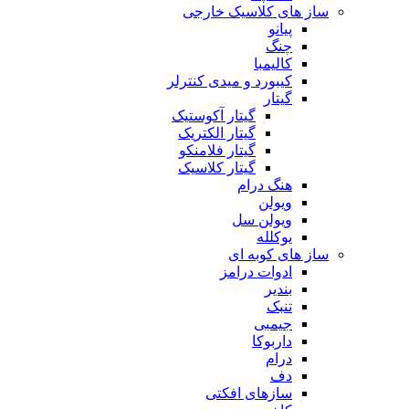
ساز های کلاسیک خارجی
پیانو
چنگ
کالیمبا
کیبورد و میدی کنترلر
گیتار
گیتار آکوستیک
گیتار الکتریک
گیتار فلامنکو
گیتار کلاسیک
هنگ درام
ویولن
ویولن سل
یوکلله
ساز های کوبه ای
ادوات درامز
بندیر
تنبک
جیمبی
داربوکا
درام
دف
سازهای افکتی