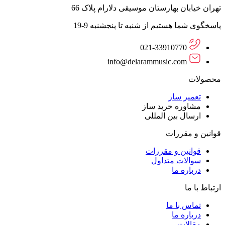
تهران خیابان بهارستان موسیقی دلارام پلاک 66
پاسخگوی شما هستیم از شنبه تا پنجشنبه 9-19
021-33910770
info@delarammusic.com
محصولات
تعمیر ساز
مشاوره خرید ساز
ارسال بین المللی
قوانین و مقررات
قوانین و مقررات
سوالات متداول
درباره ما
ارتباط با ما
تماس با ما
درباره ما
مقالات