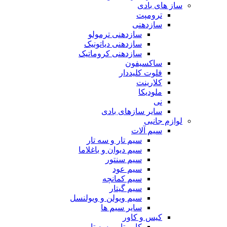
ساز های بادی
ترومپت
سازدهنی
سازدهنی ترمولو
سازدهنی دیاتونیک
سازدهنی کروماتیک
ساکسیفون
فلوت کلیددار
کلارینت
ملودیکا
نی
سایر سازهای بادی
لوازم جانبی
سیم آلات
سیم تار و سه تار
سیم دیوان و باغلاما
سیم سنتور
سیم عود
سیم کمانچه
سیم گیتار
سیم ویولن و ویولنسل
سایر سیم ها
کیس و کاور
کاور تار و سه تار