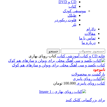
CD و DVD
کتاب
موسیقی کودک
طبلک
فلوت ریکوردر
بلز
دلارام
مقالات
تماس با ما
درباره ما
جستجو
خانه
CD و کتاب آموزشی
کتاب
کتاب رویای بهاری
کتاب یکصد و سی آهنگ محلی برای ویولن و سازهای هم کوک
ناموجود
بازگشت به محصولات
کتاب رویای پاییزی
100.000
تومان
برای بزرگنمایی کلیک کنید