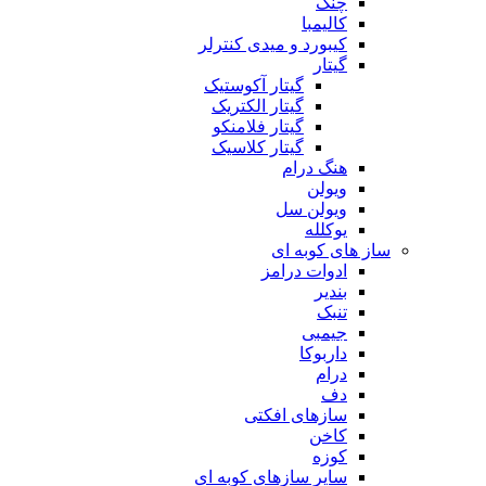
چنگ
کالیمبا
کیبورد و میدی کنترلر
گیتار
گیتار آکوستیک
گیتار الکتریک
گیتار فلامنکو
گیتار کلاسیک
هنگ درام
ویولن
ویولن سل
یوکلله
ساز های کوبه ای
ادوات درامز
بندیر
تنبک
جیمبی
داربوکا
درام
دف
سازهای افکتی
کاخن
کوزه
سایر سازهای کوبه ای