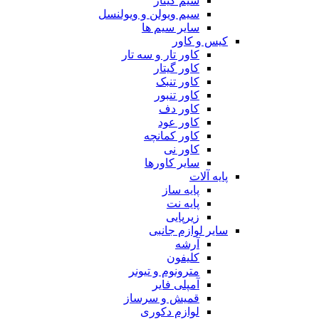
سیم گیتار
سیم ویولن و ویولنسل
سایر سیم ها
کیس و کاور
کاور تار و سه تار
کاور گیتار
کاور تنبک
کاور تنبور
کاور دف
کاور عود
کاور کمانچه
کاور نی
سایر کاورها
پایه آلات
پایه ساز
پایه نت
زیرپایی
سایر لوازم جانبی
آرشه
کلیفون
مترونوم و تیونر
آمپلی فایر
قمیش و سرساز
لوازم دکوری