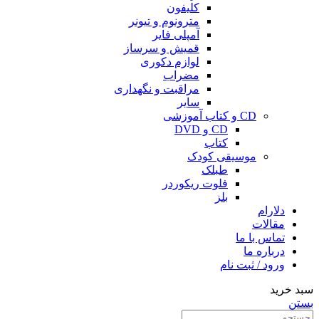
کلیفون
مترونوم و تیونر
آمپلی فایر
قمیش و سرساز
لوازم دکوری
مضراب
مراقبت و نگهداری
سایر
CD و کتاب آموزشی
CD و DVD
کتاب
موسیقی کودک
طبلک
فلوت ریکوردر
بلز
دلارام
مقالات
تماس با ما
درباره ما
ورود / ثبت نام
سبد خرید
بستن