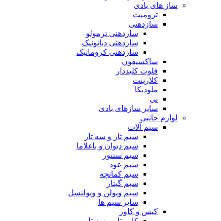
ساز های بادی
ترومپت
سازدهنی
سازدهنی ترمولو
سازدهنی دیاتونیک
سازدهنی کروماتیک
ساکسیفون
فلوت کلیددار
کلارینت
ملودیکا
نی
سایر سازهای بادی
لوازم جانبی
سیم آلات
سیم تار و سه تار
سیم دیوان و باغلاما
سیم سنتور
سیم عود
سیم کمانچه
سیم گیتار
سیم ویولن و ویولنسل
سایر سیم ها
کیس و کاور
کاور تار و سه تار