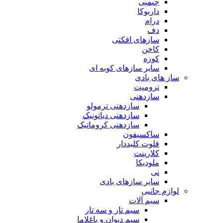
جیمبی
داربوکا
درام
دف
سازهای افکتی
کاخن
کوزه
سایر سازهای کوبه ای
ساز های بادی
ترومپت
سازدهنی
سازدهنی ترمولو
سازدهنی دیاتونیک
سازدهنی کروماتیک
ساکسیفون
فلوت کلیددار
کلارینت
ملودیکا
نی
سایر سازهای بادی
لوازم جانبی
سیم آلات
سیم تار و سه تار
سیم دیوان و باغلاما