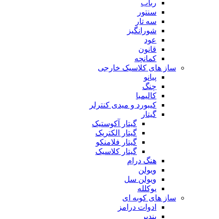
رباب
سنتور
سه تار
شورانگیز
عود
قانون
کمانچه
ساز های کلاسیک خارجی
پیانو
چنگ
کالیمبا
کیبورد و میدی کنترلر
گیتار
گیتار آکوستیک
گیتار الکتریک
گیتار فلامنکو
گیتار کلاسیک
هنگ درام
ویولن
ویولن سل
یوکلله
ساز های کوبه ای
ادوات درامز
بندیر