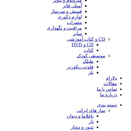
مترونوم و تیونر
آمپلی فایر
قمیش و سرساز
لوازم دکوری
مضراب
مراقبت و نگهداری
سایر
CD و کتاب آموزشی
CD و DVD
کتاب
موسیقی کودک
طبلک
فلوت ریکوردر
بلز
دلارام
مقالات
تماس با ما
درباره ما
دسته بندی
ساز های ایرانی
باغلاما و دیوان
تار
تنبور و دوتار