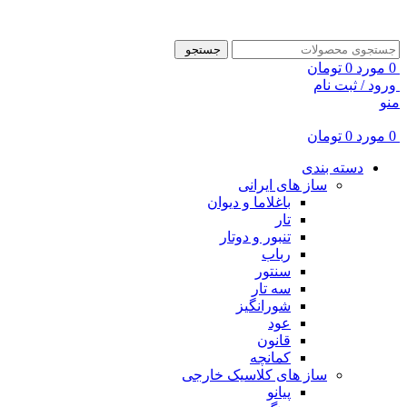
ADD ANYTHING HERE OR JUST REMOVE IT…
جستجو
0
مورد
0
تومان
ورود / ثبت نام
منو
0
مورد
0
تومان
دسته بندی
ساز های ایرانی
باغلاما و دیوان
تار
تنبور و دوتار
رباب
سنتور
سه تار
شورانگیز
عود
قانون
کمانچه
ساز های کلاسیک خارجی
پیانو