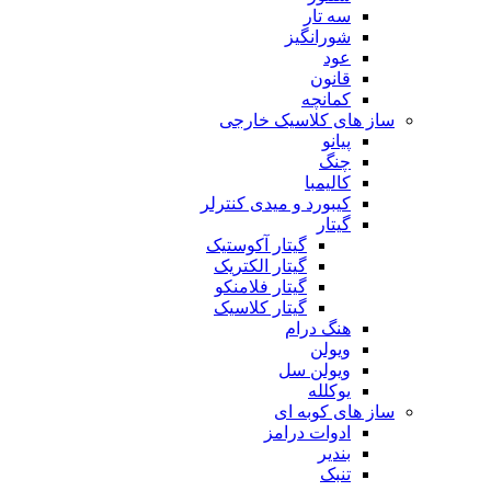
سه تار
شورانگیز
عود
قانون
کمانچه
ساز های کلاسیک خارجی
پیانو
چنگ
کالیمبا
کیبورد و میدی کنترلر
گیتار
گیتار آکوستیک
گیتار الکتریک
گیتار فلامنکو
گیتار کلاسیک
هنگ درام
ویولن
ویولن سل
یوکلله
ساز های کوبه ای
ادوات درامز
بندیر
تنبک