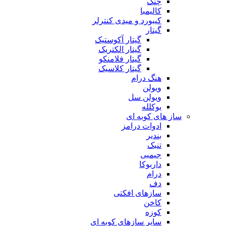
چنگ
کالیمبا
کیبورد و میدی کنترلر
گیتار
گیتار آکوستیک
گیتار الکتریک
گیتار فلامنکو
گیتار کلاسیک
هنگ درام
ویولن
ویولن سل
یوکلله
ساز های کوبه ای
ادوات درامز
بندیر
تنبک
جیمبی
داربوکا
درام
دف
سازهای افکتی
کاخن
کوزه
سایر سازهای کوبه ای