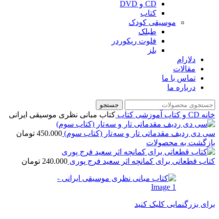
CD و DVD
کتاب
موسیقی کودک
طبلک
فلوت ریکوردر
بلز
دلارام
مقالات
تماس با ما
درباره ما
جستجو
خانه
CD و کتاب آموزشی
کتاب
کتاب مبانی نظری موسیقی ایرانی
سی دی ردیف مقدماتی تار و سه تار (کتاب سوم)
450.000
تومان
بازگشت به محصولات
کتاب قطعاتی برای کمانچه اثر سعید فرج پوری
240.000
تومان
برای بزرگنمایی کلیک کنید