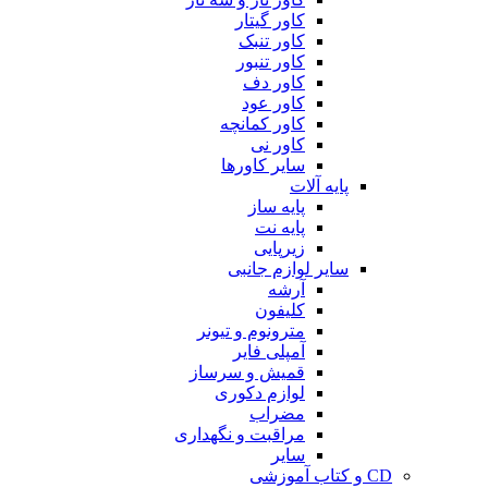
کاور گیتار
کاور تنبک
کاور تنبور
کاور دف
کاور عود
کاور کمانچه
کاور نی
سایر کاورها
پایه آلات
پایه ساز
پایه نت
زیرپایی
سایر لوازم جانبی
آرشه
کلیفون
مترونوم و تیونر
آمپلی فایر
قمیش و سرساز
لوازم دکوری
مضراب
مراقبت و نگهداری
سایر
CD و کتاب آموزشی