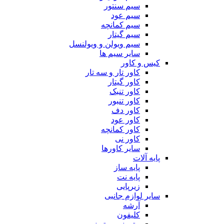
سیم سنتور
سیم عود
سیم کمانچه
سیم گیتار
سیم ویولن و ویولنسل
سایر سیم ها
کیس و کاور
کاور تار و سه تار
کاور گیتار
کاور تنبک
کاور تنبور
کاور دف
کاور عود
کاور کمانچه
کاور نی
سایر کاورها
پایه آلات
پایه ساز
پایه نت
زیرپایی
سایر لوازم جانبی
آرشه
کلیفون