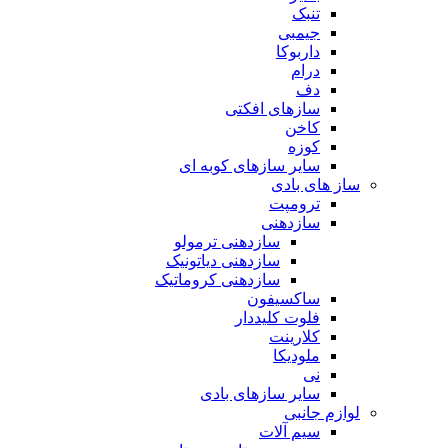
تنبک
جیمبی
داربوکا
درام
دف
سازهای افکتی
کاخن
کوزه
سایر سازهای کوبه ای
ساز های بادی
ترومپت
سازدهنی
سازدهنی ترمولو
سازدهنی دیاتونیک
سازدهنی کروماتیک
ساکسیفون
فلوت کلیددار
کلارینت
ملودیکا
نی
سایر سازهای بادی
لوازم جانبی
سیم آلات