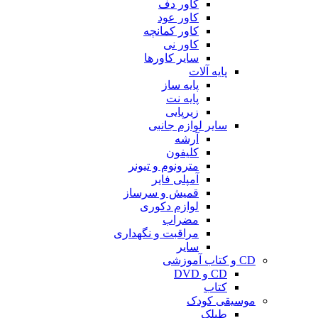
کاور دف
کاور عود
کاور کمانچه
کاور نی
سایر کاورها
پایه آلات
پایه ساز
پایه نت
زیرپایی
سایر لوازم جانبی
آرشه
کلیفون
مترونوم و تیونر
آمپلی فایر
قمیش و سرساز
لوازم دکوری
مضراب
مراقبت و نگهداری
سایر
CD و کتاب آموزشی
CD و DVD
کتاب
موسیقی کودک
طبلک