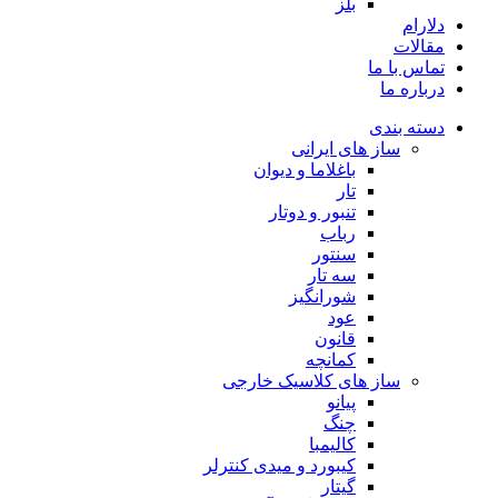
بلز
دلارام
مقالات
تماس با ما
درباره ما
دسته بندی
ساز های ایرانی
باغلاما و دیوان
تار
تنبور و دوتار
رباب
سنتور
سه تار
شورانگیز
عود
قانون
کمانچه
ساز های کلاسیک خارجی
پیانو
چنگ
کالیمبا
کیبورد و میدی کنترلر
گیتار