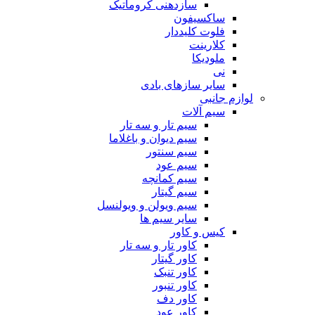
سازدهنی کروماتیک
ساکسیفون
فلوت کلیددار
کلارینت
ملودیکا
نی
سایر سازهای بادی
لوازم جانبی
سیم آلات
سیم تار و سه تار
سیم دیوان و باغلاما
سیم سنتور
سیم عود
سیم کمانچه
سیم گیتار
سیم ویولن و ویولنسل
سایر سیم ها
کیس و کاور
کاور تار و سه تار
کاور گیتار
کاور تنبک
کاور تنبور
کاور دف
کاور عود