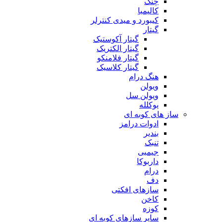
چنگ
کالیمبا
کیبورد و میدی کنترلر
گیتار
گیتار آکوستیک
گیتار الکتریک
گیتار فلامنکو
گیتار کلاسیک
هنگ درام
ویولن
ویولن سل
یوکلله
ساز های کوبه ای
ادوات درامز
بندیر
تنبک
جیمبی
داربوکا
درام
دف
سازهای افکتی
کاخن
کوزه
سایر سازهای کوبه ای