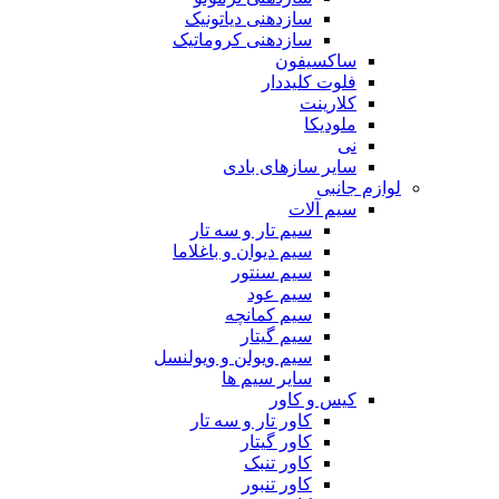
سازدهنی دیاتونیک
سازدهنی کروماتیک
ساکسیفون
فلوت کلیددار
کلارینت
ملودیکا
نی
سایر سازهای بادی
لوازم جانبی
سیم آلات
سیم تار و سه تار
سیم دیوان و باغلاما
سیم سنتور
سیم عود
سیم کمانچه
سیم گیتار
سیم ویولن و ویولنسل
سایر سیم ها
کیس و کاور
کاور تار و سه تار
کاور گیتار
کاور تنبک
کاور تنبور