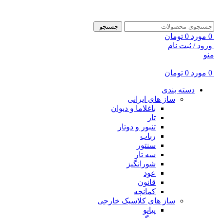
ADD ANYTHING HERE OR JUST REMOVE IT…
جستجو
0
مورد
0
تومان
ورود / ثبت نام
منو
0
مورد
0
تومان
دسته بندی
ساز های ایرانی
باغلاما و دیوان
تار
تنبور و دوتار
رباب
سنتور
سه تار
شورانگیز
عود
قانون
کمانچه
ساز های کلاسیک خارجی
پیانو