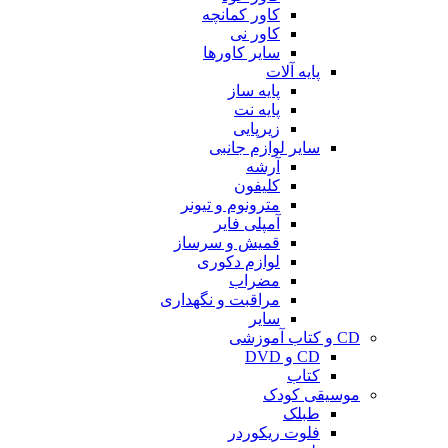
کاور کمانچه
کاور نی
سایر کاورها
پایه آلات
پایه ساز
پایه نت
زیرپایی
سایر لوازم جانبی
آرشه
کلیفون
مترونوم و تیونر
آمپلی فایر
قمیش و سرساز
لوازم دکوری
مضراب
مراقبت و نگهداری
سایر
CD و کتاب آموزشی
CD و DVD
کتاب
موسیقی کودک
طبلک
فلوت ریکوردر