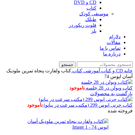
CD و DVD
کتاب
موسیقی کودک
طبلک
فلوت ریکوردر
بلز
دلارام
مقالات
تماس با ما
درباره ما
جستجو
خانه
CD و کتاب آموزشی
کتاب
کتاب ولفارت پنجاه تمرین ملودیک
آسان اپوس 74
کتاب ویولن در 28 جلسه
ناموجود
بازگشت به محصولات
کتاب چرنی اپوس 299 (مکتب سرعت در پیانو)
ناموجود
فروخته شده