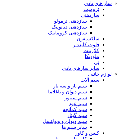
ساز های بادی
ترومپت
سازدهنی
سازدهنی ترمولو
سازدهنی دیاتونیک
سازدهنی کروماتیک
ساکسیفون
فلوت کلیددار
کلارینت
ملودیکا
نی
سایر سازهای بادی
لوازم جانبی
سیم آلات
سیم تار و سه تار
سیم دیوان و باغلاما
سیم سنتور
سیم عود
سیم کمانچه
سیم گیتار
سیم ویولن و ویولنسل
سایر سیم ها
کیس و کاور
کاور تار و سه تار