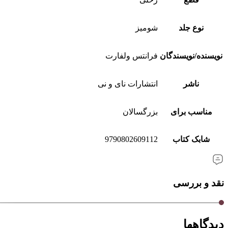
نوع جلد
شومیز
نویسنده/نویسندگان
فرانتس ولفارت
ناشر
انتشارات نای و نی
مناسب برای
بزرگسالان
شابک کتاب
9790802609112
نقد و بررسی
دیدگاهها