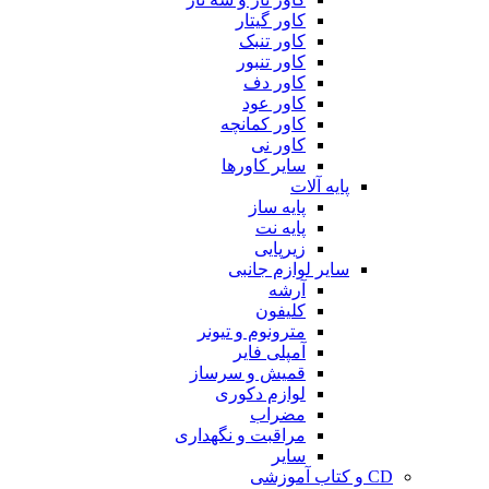
کاور گیتار
کاور تنبک
کاور تنبور
کاور دف
کاور عود
کاور کمانچه
کاور نی
سایر کاورها
پایه آلات
پایه ساز
پایه نت
زیرپایی
سایر لوازم جانبی
آرشه
کلیفون
مترونوم و تیونر
آمپلی فایر
قمیش و سرساز
لوازم دکوری
مضراب
مراقبت و نگهداری
سایر
CD و کتاب آموزشی