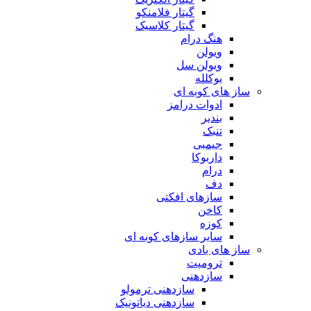
گیتار فلامنکو
گیتار کلاسیک
هنگ درام
ویولن
ویولن سل
یوکلله
ساز های کوبه ای
ادوات درامز
بندیر
تنبک
جیمبی
داربوکا
درام
دف
سازهای افکتی
کاخن
کوزه
سایر سازهای کوبه ای
ساز های بادی
ترومپت
سازدهنی
سازدهنی ترمولو
سازدهنی دیاتونیک