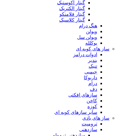
گیتار آکوستیک
گیتار الکتریک
گیتار فلامنکو
گیتار کلاسیک
هنگ درام
ویولن
ویولن سل
یوکلله
ساز های کوبه ای
ادوات درامز
بندیر
تنبک
جیمبی
داربوکا
درام
دف
سازهای افکتی
کاخن
کوزه
سایر سازهای کوبه ای
ساز های بادی
ترومپت
سازدهنی
سازدهنی ترمولو