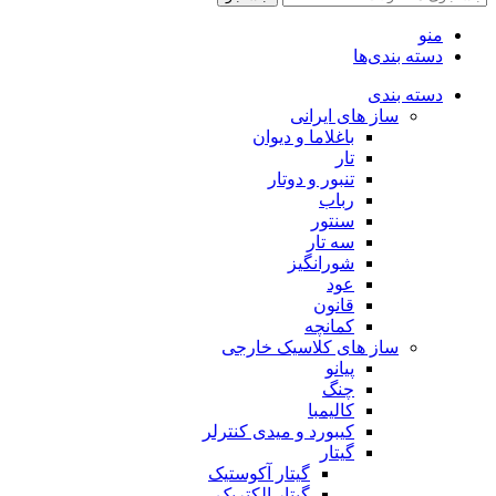
منو
دسته بندی‌ها
دسته بندی
ساز های ایرانی
باغلاما و دیوان
تار
تنبور و دوتار
رباب
سنتور
سه تار
شورانگیز
عود
قانون
کمانچه
ساز های کلاسیک خارجی
پیانو
چنگ
کالیمبا
کیبورد و میدی کنترلر
گیتار
گیتار آکوستیک
گیتار الکتریک