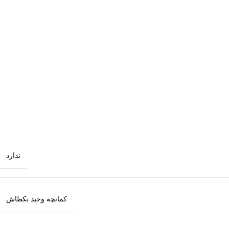
ندارد
کمانچه وحید بکطاش