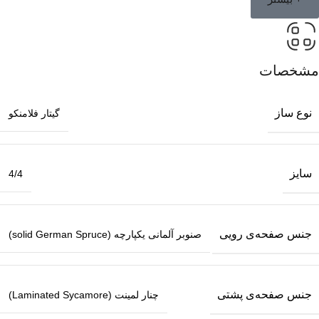
مشخصات
نوع ساز
گیتار فلامنکو
سایز
4/4
جنس صفحه‌ی رویی
صنوبر آلمانی یکپارچه (solid German Spruce)
جنس صفحه‌ی پشتی
چنار لمینت (Laminated Sycamore)