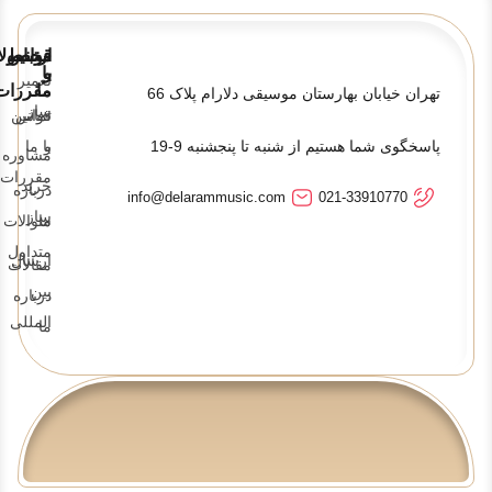
قوانین
ارتباط
محصولا
و
با
تعمیر
ما
مقررات
تهران خیابان بهارستان موسیقی دلارام پلاک 66
ساز
تماس
قوانین
پاسخگوی شما هستیم از شنبه تا پنجشنبه 9-19
و
با ما
مشاوره
مقررات
خرید
درباره
info@delarammusic.com
021-33910770
ساز
ما
سوالات
متداول
ارسال
مقالات
بین
درباره
المللی
ما