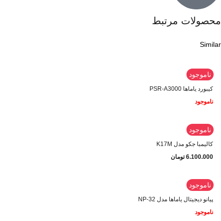
محصولات مرتبط
Similar
ناموجود
کیبورد یاماها PSR-A3000
ناموجود
ناموجود
کالیمبا جکو مدل K17M
6.100.000
تومان
ناموجود
پیانو دیجیتال یاماها مدل NP-32
ناموجود