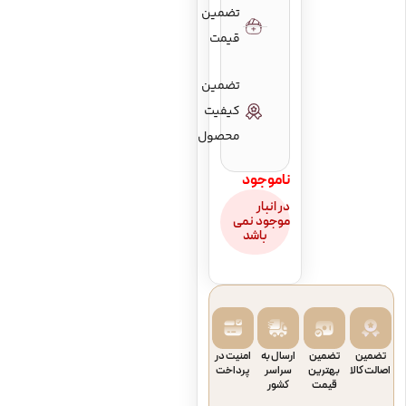
تضمین
قیمت
تعداد سیم‌ها
6
تضمین
کیفیت
محصول
برش کات‌ اوی
false
ناموجود
در انبار
پیکاپ
false
موجود نمی
باشد
تضمین
تضمین
ارسال به
امنیت در
اصالت کالا
بهترین
سراسر
پرداخت
قیمت
کشور