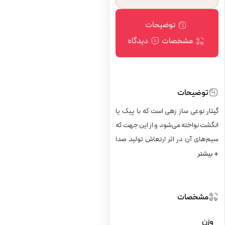
توضیحات
مشخصات
دیدگاه
توضیحات
گیتار
نوعی ساز زهی است که با پیک یا
انگشت نواخته می‌شود و از این جهت که
سیم‌های آن در اثر ارتعاش تولید صدا
+ بیشتر
می‌کنند، به سازهای گروه کوردوفون (به
فرانسوی: Cordophones) یا زه‌صدا
تعلق دارد. این نوع گیتار شش سیم
دارد و این ساز علاوه بر داشتن قدمت
مشخصات
تاریخی قابل توجه (چه از لحاظ ساختار
وزن
آن و چه از لحاظ تکنیک‌های نوازندگی)