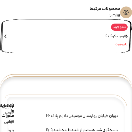
محصولات مرتبط
Similar
ناموجود
کالیمبا جکو K17K
ناموجود
ارتباط
قوانین
محصولا
و
با
تعمیر
ما
مقررات
تهران خیابان بهارستان موسیقی دلارام پلاک 66
ساز
تماس
قوانین
پاسخگوی شما هستیم از شنبه تا پنجشنبه 9-19
و
با ما