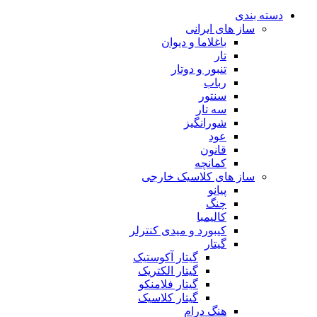
دسته بندی
ساز های ایرانی
باغلاما و دیوان
تار
تنبور و دوتار
رباب
سنتور
سه تار
شورانگیز
عود
قانون
کمانچه
ساز های کلاسیک خارجی
پیانو
چنگ
کالیمبا
کیبورد و میدی کنترلر
گیتار
گیتار آکوستیک
گیتار الکتریک
گیتار فلامنکو
گیتار کلاسیک
هنگ درام