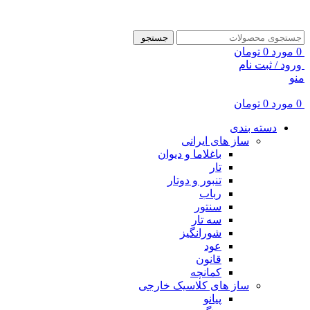
ADD ANYTHING HERE OR JUST REMOVE IT…
جستجو
0
مورد
0
تومان
ورود / ثبت نام
منو
0
مورد
0
تومان
دسته بندی
ساز های ایرانی
باغلاما و دیوان
تار
تنبور و دوتار
رباب
سنتور
سه تار
شورانگیز
عود
قانون
کمانچه
ساز های کلاسیک خارجی
پیانو