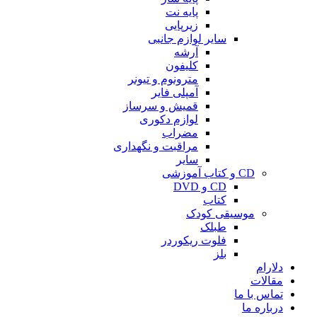
پایه نت
زیرپایی
سایر لوازم جانبی
آرشه
کلیفون
مترونوم و تیونر
آمپلی فایر
قمیش و سرساز
لوازم دکوری
مضراب
مراقبت و نگهداری
سایر
CD و کتاب آموزشی
CD و DVD
کتاب
موسیقی کودک
طبلک
فلوت ریکوردر
بلز
دلارام
مقالات
تماس با ما
درباره ما