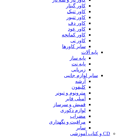
کاور گیتار
کاور تنبک
کاور تنبور
کاور دف
کاور عود
کاور کمانچه
کاور نی
سایر کاورها
پایه آلات
پایه ساز
پایه نت
زیرپایی
سایر لوازم جانبی
آرشه
کلیفون
مترونوم و تیونر
آمپلی فایر
قمیش و سرساز
لوازم دکوری
مضراب
مراقبت و نگهداری
سایر
CD و کتاب آموزشی