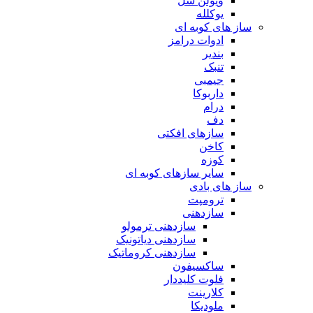
ویولن سل
یوکلله
ساز های کوبه ای
ادوات درامز
بندیر
تنبک
جیمبی
داربوکا
درام
دف
سازهای افکتی
کاخن
کوزه
سایر سازهای کوبه ای
ساز های بادی
ترومپت
سازدهنی
سازدهنی ترمولو
سازدهنی دیاتونیک
سازدهنی کروماتیک
ساکسیفون
فلوت کلیددار
کلارینت
ملودیکا