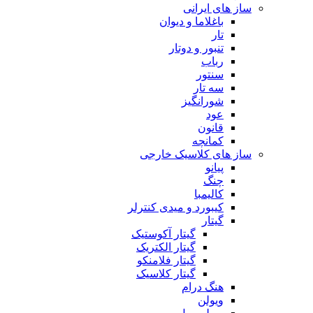
ساز های ایرانی
باغلاما و دیوان
تار
تنبور و دوتار
رباب
سنتور
سه تار
شورانگیز
عود
قانون
کمانچه
ساز های کلاسیک خارجی
پیانو
چنگ
کالیمبا
کیبورد و میدی کنترلر
گیتار
گیتار آکوستیک
گیتار الکتریک
گیتار فلامنکو
گیتار کلاسیک
هنگ درام
ویولن