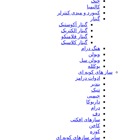
چنگ
کالیمبا
کیبورد و میدی کنترلر
گیتار
گیتار آکوستیک
گیتار الکتریک
گیتار فلامنکو
گیتار کلاسیک
هنگ درام
ویولن
ویولن سل
یوکلله
ساز های کوبه ای
ادوات درامز
بندیر
تنبک
جیمبی
داربوکا
درام
دف
سازهای افکتی
کاخن
کوزه
سایر سازهای کوبه ای