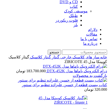
CD و DVD
کتاب
موسیقی کودک
طبلک
فلوت ریکوردر
بلز
دلارام
مقالات
تماس با ما
درباره ما
جستجو
خانه
ساز های کلاسیک خارجی
گیتار
گیتار کلاسیک
گیتار کلاسیک
کویینکا مدل 45 ZIRICOTE
درام الکترونیک ياماها مدل DTX-452K
183.700.000
تومان
بازگشت به محصولات
کتاب بیست قطعه از حسین علیزاده تنظیم برای سنتور
320.000
تومان