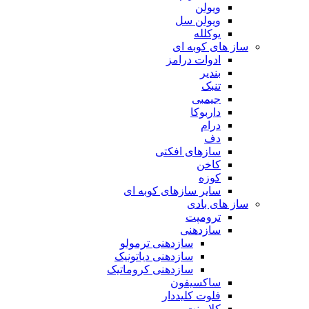
ویولن
ویولن سل
یوکلله
ساز های کوبه ای
ادوات درامز
بندیر
تنبک
جیمبی
داربوکا
درام
دف
سازهای افکتی
کاخن
کوزه
سایر سازهای کوبه ای
ساز های بادی
ترومپت
سازدهنی
سازدهنی ترمولو
سازدهنی دیاتونیک
سازدهنی کروماتیک
ساکسیفون
فلوت کلیددار
کلارینت