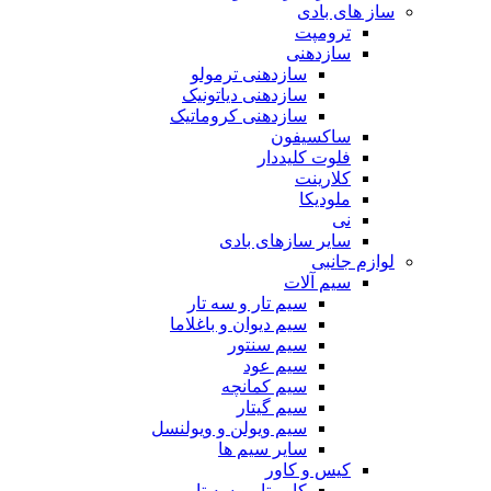
ساز های بادی
ترومپت
سازدهنی
سازدهنی ترمولو
سازدهنی دیاتونیک
سازدهنی کروماتیک
ساکسیفون
فلوت کلیددار
کلارینت
ملودیکا
نی
سایر سازهای بادی
لوازم جانبی
سیم آلات
سیم تار و سه تار
سیم دیوان و باغلاما
سیم سنتور
سیم عود
سیم کمانچه
سیم گیتار
سیم ویولن و ویولنسل
سایر سیم ها
کیس و کاور
کاور تار و سه تار