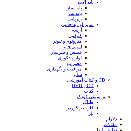
پایه آلات
پایه ساز
پایه نت
زیرپایی
سایر لوازم جانبی
آرشه
کلیفون
مترونوم و تیونر
آمپلی فایر
قمیش و سرساز
لوازم دکوری
مضراب
مراقبت و نگهداری
سایر
CD و کتاب آموزشی
CD و DVD
کتاب
موسیقی کودک
طبلک
فلوت ریکوردر
بلز
دلارام
مقالات
تماس با ما