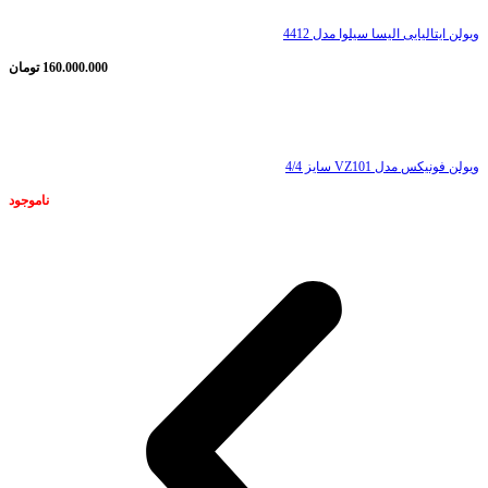
ویولن ایتالیایی الیسا سیلوا مدل 4412
160.000.000
تومان
ناموجود
ویولن فونیکس مدل VZ101 سایز 4/4
ناموجود