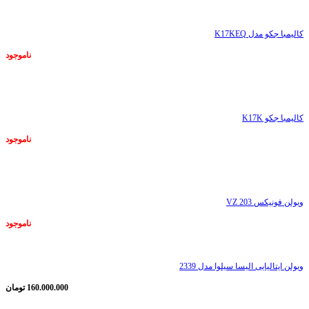
کالیمبا جکو مدل K17KEQ
ناموجود
ناموجود
کالیمبا جکو K17K
ناموجود
ناموجود
ویولن فونیکس VZ 203
ناموجود
ویولن ایتالیایی الیسا سیلوا مدل 2339
160.000.000
تومان