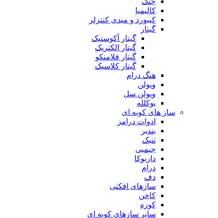
چنگ
کالیمبا
کیبورد و میدی کنترلر
گیتار
گیتار آکوستیک
گیتار الکتریک
گیتار فلامنکو
گیتار کلاسیک
هنگ درام
ویولن
ویولن سل
یوکلله
ساز های کوبه ای
ادوات درامز
بندیر
تنبک
جیمبی
داربوکا
درام
دف
سازهای افکتی
کاخن
کوزه
سایر سازهای کوبه ای