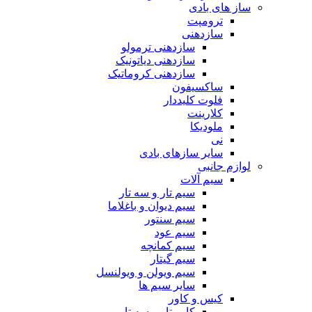
ساز های بادی
ترومپت
سازدهنی
سازدهنی ترمولو
سازدهنی دیاتونیک
سازدهنی کروماتیک
ساکسیفون
فلوت کلیددار
کلارینت
ملودیکا
نی
سایر سازهای بادی
لوازم جانبی
سیم آلات
سیم تار و سه تار
سیم دیوان و باغلاما
سیم سنتور
سیم عود
سیم کمانچه
سیم گیتار
سیم ویولن و ویولنسل
سایر سیم ها
کیس و کاور
کاور تار و سه تار