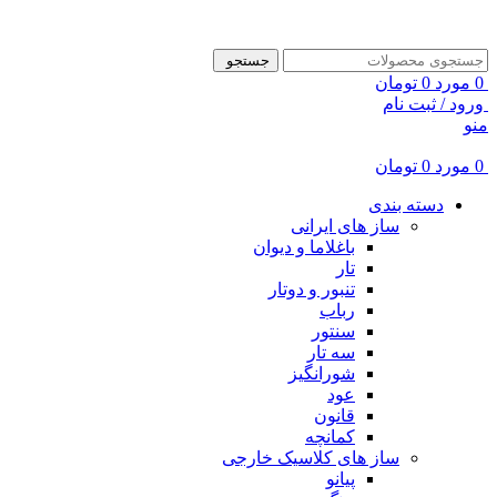
ADD ANYTHING HERE OR JUST REMOVE IT…
جستجو
0
مورد
0
تومان
ورود / ثبت نام
منو
0
مورد
0
تومان
دسته بندی
ساز های ایرانی
باغلاما و دیوان
تار
تنبور و دوتار
رباب
سنتور
سه تار
شورانگیز
عود
قانون
کمانچه
ساز های کلاسیک خارجی
پیانو