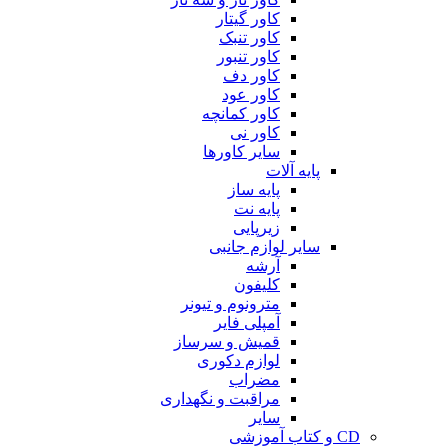
کاور گیتار
کاور تنبک
کاور تنبور
کاور دف
کاور عود
کاور کمانچه
کاور نی
سایر کاورها
پایه آلات
پایه ساز
پایه نت
زیرپایی
سایر لوازم جانبی
آرشه
کلیفون
مترونوم و تیونر
آمپلی فایر
قمیش و سرساز
لوازم دکوری
مضراب
مراقبت و نگهداری
سایر
CD و کتاب آموزشی