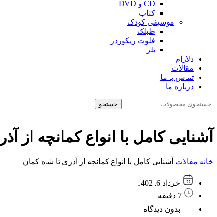
CD و DVD
کتاب
موسیقی کودک
طبلک
فلوت ریکوردر
بلز
دلارام
مقالات
تماس با ما
درباره ما
جستجو
آشنایی کامل با انواع کمانچه از آذ
خانه
مقالات
آشنایی کامل با انواع کمانچه از آذری تا شاه کمان
خرداد 6, 1402
7 دقیقه
بدون دیدگاه