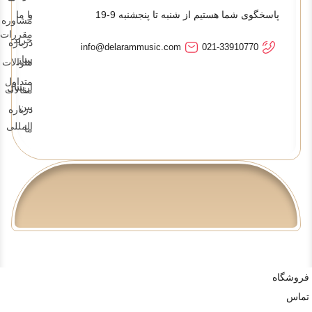
پاسخگوی شما هستیم از شنبه تا پنجشنبه 9-19
و
با ما
مشاوره
مقررات
خرید
درباره
info@delarammusic.com
021-33910770
ساز
ما
سوالات
متداول
ارسال
مقالات
بین
درباره
المللی
ما
فروشگاه
تماس