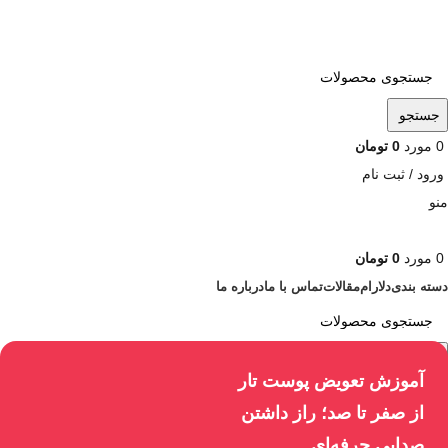
ADD ANYTHING HERE OR JUST REMOVE IT…
جستجو
0
مورد
0
تومان
ورود / ثبت نام
منو
0
مورد
0
تومان
دسته بندی
دلارام
مقالات
تماس با ما
درباره ما
جستجو
آموزش تعویض پوست تار
از صفر تا صد؛ راز داشتن
صدایی حرفه‌ای