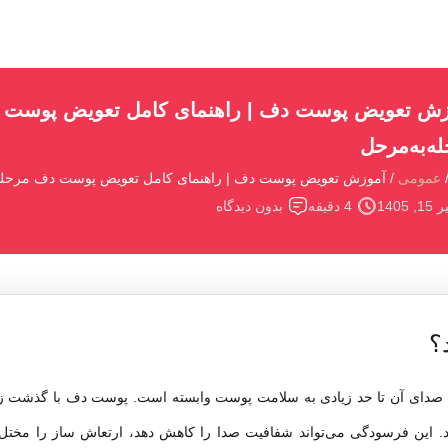
زش تعویض پوست دف | راهنمای کامل تعویض پوست 
ه‌به‌مرحل
عمومی
آموزش تعویض پوست دف | راهنمای کامل تعویض پوست دف مرحله‌
15, 1405
4 دقیقه
بدون دیدگاه
؟
 صدای آن تا حد زیادی به سلامت پوست وابسته است. پوست دف با گذشت زم
 این فرسودگی می‌تواند شفافیت صدا را کاهش دهد، ارتعاش ساز را مختل 