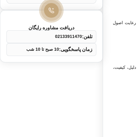
و رعایت اصول
دریافت مشاوره رایگان
تلفن:
02133911470
زمان پاسخگویی:
10 صبح تا 10 شب
لیل، کیفیت،