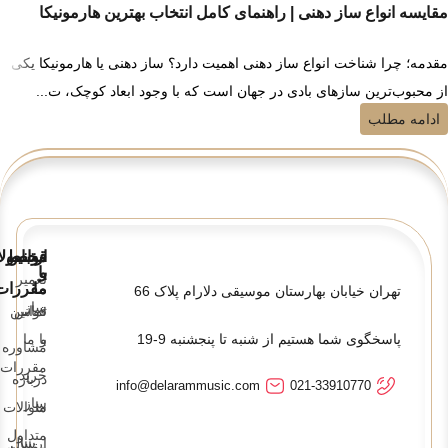
مقایسه انواع ساز دهنی | راهنمای کامل انتخاب بهترین هارمونیکا
مقدمه؛ چرا شناخت انواع ساز دهنی اهمیت دارد؟ ساز دهنی یا هارمونیکا یکی
از محبوب‌ترین سازهای بادی در جهان است که با وجود ابعاد کوچک، ت...
ادامه مطلب
قوانین
ارتباط
محصولا
و
با
تعمیر
ما
مقررات
تهران خیابان بهارستان موسیقی دلارام پلاک 66
ساز
تماس
قوانین
پاسخگوی شما هستیم از شنبه تا پنجشنبه 9-19
و
با ما
مشاوره
مقررات
خرید
درباره
info@delarammusic.com
021-33910770
ساز
ما
سوالات
متداول
ارسال
مقالات