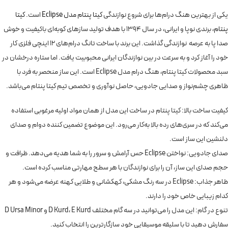
یکی از بهترین هنگ درام‌ها برای شروع نوازندگی
کیتا پنتام مدل Eclipse
است.
کیتا
پنتام
، برندی نوپا و ایرانی، در سال 1394 با ه
دف
تولید سازهای کوبه‌ای باکیفیت و خوش
صدا پا به عرصه نوازندگی گذاشت. این برند با ساخت تانگ درام‌های 12 اینچی فلزی کار
خود را آغاز کرد و به سرعت در بین نوازندگان ایرانی محبوبیت یافت. اما ستاره درخشان در
سبد محصولات کیتا پنتام، هنگ درام مدل Eclipse است. این ساز منحصر به فرد با
ظاهری چشم‌نواز و صدایی جادویی، حاصل نوآوری و تخصص تیم کیتا پنتام می‌باشد.
کیفیت ساخت بالا: کیتا پنتام در ساخت این مدل از همان مواد اولیه مرغوبی استفاده
می‌کند که در سری‌های رده بالا به‌کار می‌رود. این موضوع تضمین کننده دوام و صدای
دلنشین این ساز است.
صدای جادویی: نواختن Eclipse حس آرامش و سرور را به شما هدیه می‌دهد. ظرافت و
حجم صدای این ساز، آن را برای نوازندگان با هر سطح مهارتی مناسب کرده است.
ظاهر جذاب: Eclipse در سه رنگ مشکی، کهکشانی و طلایی کهنه عرضه می‌شود و هر
کدام زیبایی خاص خود را دارند.
تنوع در گام: این مدل را می‌توانید در سه گام مختلف D Kurd، E Kurd و D Ursa Minor
سفارش دهید تا با سلیقه موسیقایی خود سازگارترین را انتخاب کنید.