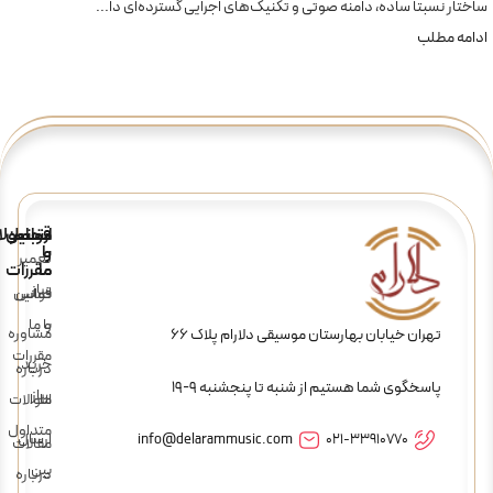
ساختار نسبتاً ساده، دامنه صوتی و تکنیک‌های اجرایی گسترده‌ای دا...
ادامه مطلب
ارتباط
قوانین
محصولا
و
با
تعمیر
ما
مقررات
ساز
تماس
قوانین
و
با ما
مشاوره
تهران خیابان بهارستان موسیقی دلارام پلاک 66
مقررات
خرید
درباره
پاسخگوی شما هستیم از شنبه تا پنجشنبه 9-19
ساز
ما
سوالات
متداول
ارسال
info@delarammusic.com
021-33910770
مقالات
بین
درباره